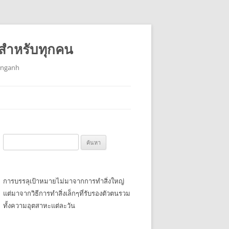
มสำหรับทุกคน
vanganh
ค้นหา
สำหรับ:
การบรรลุเป้าหมายไม่มาจากการทำสิ่งใหญ่
แต่มาจากวิธีการทำสิ่งเล็กๆที่รับรองตัวตนรวม
ทั้งความอุตสาหะแต่ละวัน