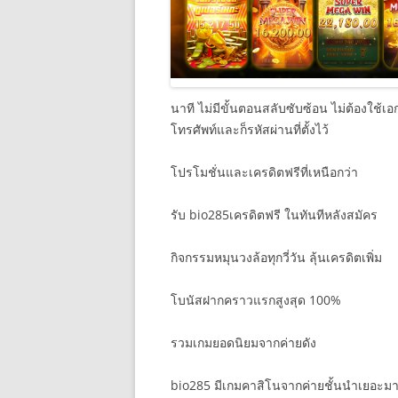
นาที ไม่มีขั้นตอนสลับซับซ้อน ไม่ต้องใช้เ
โทรศัพท์และก็รหัสผ่านที่ตั้งไว้
โปรโมชั่นและเครดิตฟรีที่เหนือกว่า
รับ bio285เครดิตฟรี ในทันทีหลังสมัคร
กิจกรรมหมุนวงล้อทุกวี่วัน ลุ้นเครดิตเพิ่ม
โบนัสฝากคราวแรกสูงสุด 100%
รวมเกมยอดนิยมจากค่ายดัง
bio285 มีเกมคาสิโนจากค่ายชั้นนำเยอะมาก