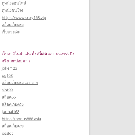
ดูหนังออนไลน์
ดูหนังชนโรง
https://www.sexy168.vip
สล็อตเว็บตรง
เว็บหวยเงิน
เว็บคาสิโนน่าเล่น ทั้ง
สล็อต
และ
บาคาร่า
ตึง
จริงแตกบ่อยมาก
joker123
pg168
สล็อตเว็บตรง แตกง่าย
slot99
สล็อต66
สล็อตเว็บตรง
judhai168
https://bonus888.asia
สล็อตเว็บตรง
pgslot