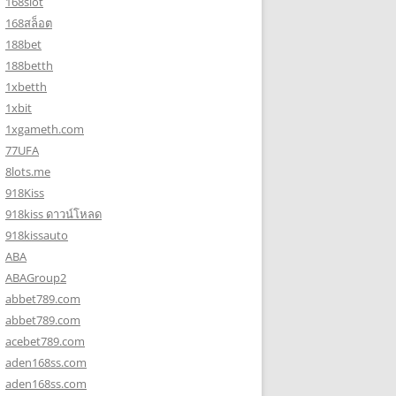
168slot
168สล็อต
188bet
188betth
1xbetth
1xbit
1xgameth.com
77UFA
8lots.me
918Kiss
918kiss ดาวน์โหลด
918kissauto
ABA
ABAGroup2
abbet789.com
abbet789.com
acebet789.com
aden168ss.com
aden168ss.com