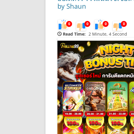
by Shaun
0
0
0
0
Read Time:
2 Minute, 4 Second