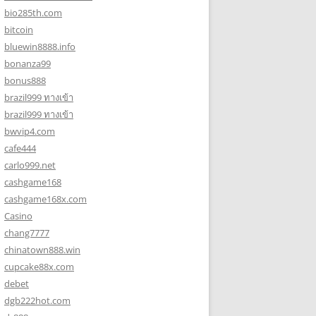
bio285th.com
bitcoin
bluewin8888.info
bonanza99
bonus888
brazil999 ทางเข้า
brazil999 ทางเข้า
bwvip4.com
cafe444
carlo999.net
cashgame168
cashgame168x.com
Casino
chang7777
chinatown888.win
cupcake88x.com
debet
dgb222hot.com