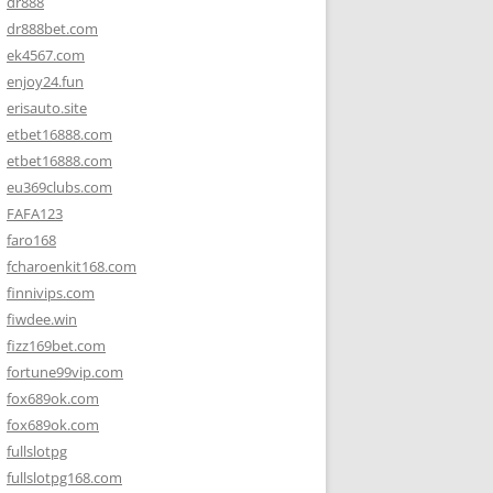
dr888
dr888bet.com
ek4567.com
enjoy24.fun
erisauto.site
etbet16888.com
etbet16888.com
eu369clubs.com
FAFA123
faro168
fcharoenkit168.com
finnivips.com
fiwdee.win
fizz169bet.com
fortune99vip.com
fox689ok.com
fox689ok.com
fullslotpg
fullslotpg168.com