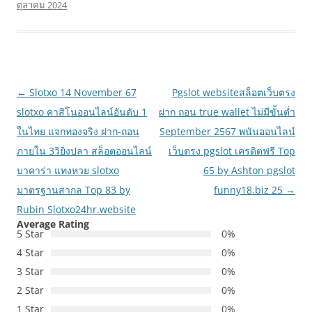
ตุลาคม 2024
เมนู
←
Slotxo 14 November 67
Pgslot websiteสล็อตเว็บตรง
นำทาง
slotxo คาสิโนออนไลน์อันดับ 1
ฝาก ถอน true wallet ไม่มีขั้นต่ำ
เรื่อง
ในไทย แจกทองจริง ฝาก-ถอน
September 2567 พนันออนไลน์
ภายใน 3วิยิงปลา สล็อตออนไลน์
เว็บตรง pgslot เครดิตฟรี Top
บาคาร่า แทงหวย slotxo
65 by Ashton pgslot
มาตรฐานสากล Top 83 by
funny18.biz 25
→
Rubin Slotxo24hr.website
Average Rating
5 Star
0%
4 Star
0%
3 Star
0%
2 Star
0%
1 Star
0%