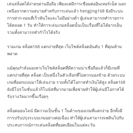
เล่นสล็อตได้ง่ายๆผ่านมือถือ เพียงแค่มีการเชื่อมต่ออินเทอร์เน็ต นอก
เหนือจากความสบายสำหรับการเล่นแล้ว hengjing168 ยังมีระบบ
การฝาก-ถอนที่เร็วทันใจและไม่มีอย่างต่ำ ผู้เล่นสามารถทำรายการ
ได้ตลอด 1 วัน ทำให้การเล่นเกมสล็อตนั้นเป็นเรื่องที่ไม่ได้ยากเย็น
รวมทั้งสามารถทำกำไรได้จริง
รวมเกม สล็อต168 แตกง่ายที่สุด เว็บไซต์สล็อตอันดับ 1 ที่คุณห้าม
พลาด
แม้คุณกำลังมองหาเว็บไซต์สล็อตที่มีความน่าเชื่อถือแล้วก็มีเกมที่
แตกง่ายที่สุด สล็อต เป็นหนึ่งในตัวเลือกที่ไม่ควรมองข้าม ด้วยระบบ
เกมที่ออกแบบมาให้เล่นง่าย รวมทั้งได้โอกาสทำเงินได้สูง สล็อต168
ยังมีโปรโมชั่นแล้วก็โบนัสที่มากมายเพื่อช่วยทำให้ผู้เล่นมีโอกาสได้
รับรางวัลมากขึ้นเรื่อยๆ
สล็อตออนไลน์ มีความเป็นชั้น 1 ในด้านของเกมที่แตกง่าย อีกทั้งมี
การปรับปรุงระบบเกมอย่างต่อเนื่อง ทำให้ผู้เล่นสามารถเพลินไปกับ
ประสบการณ์การเล่นสล็อตที่ยอดเยี่ยมในแต่ละวัน