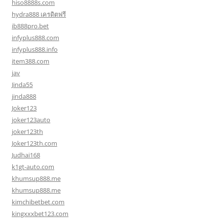
hiso8888s.com
hydra888 เครดิตฟรี
ib888pro.bet
infyplus888.com
infyplus888.info
item388.com
jav
Jinda55
jinda888
Joker123
joker123auto
joker123th
Joker123th.com
Judhai168
k1gt-auto.com
khumsup888.me
khumsup888.me
kimchibetbet.com
kingxxxbet123.com