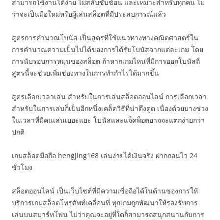
สามารถใช้งานได้ง่าย ไม่สลับซับซ้อน และเหมาะสำหรับทุกคน ไม่
ว่าจะเป็นมือใหม่หรือผู้เล่นสล็อตที่มีประสบการณ์แล้ว
สูตรการคำนวณโบนัส เป็นสูตรที่ใช้แนวทางทางคณิตศาสตร์ใน
การคำนวณความเป็นไปได้ของการได้รับโบนัสจากแต่ละเกม โดย
การนับรอบการหมุนของสล็อต ถ้าหากเกมไหนที่มีการออกโบนัสถี่
สูตรนี้จะช่วยเพิ่มช่องทางในการทำกำไรได้มากขึ้น
สูตรเลือกเวลาเล่น สำหรับในการเล่นสล็อตออนไลน์ การเลือกเวลา
สำหรับในการเล่นก็เป็นอีกหนึ่งเคล็ดวิธีที่น่าดึงดูด เนื่องด้วยบางช่วง
ในเวลาที่มีคนเล่นเยอะแยะ โบนัสและแจ็คพ็อตอาจจะแตกง่ายกว่า
ปกติ
เกมสล็อตมือถือ hengjing168 เล่นง่ายได้เงินจริง ฝากถอนไว 24
ชั่วโมง
สล็อตออนไลน์ เป็นเว็บไซต์ที่มีความเชื่อถือได้ในด้านของการให้
บริการเกมสล็อตโทรศัพท์เคลื่อนที่ ทุกเกมถูกพัฒนาให้รองรับการ
เล่นบนสมาร์ทโฟน ไม่ว่าคุณจะอยู่ที่ใดก็สามารถสนุกสนานกับการ