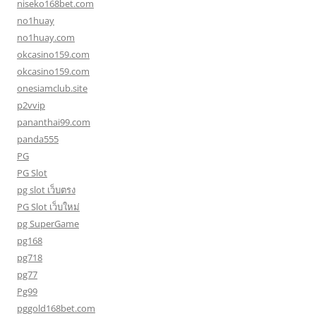
niseko168bet.com
no1huay
no1huay.com
okcasino159.com
okcasino159.com
onesiamclub.site
p2vvip
pananthai99.com
panda555
PG
PG Slot
pg slot เว็บตรง
PG Slot เว็บใหม่
pg SuperGame
pg168
pg718
pg77
Pg99
pggold168bet.com