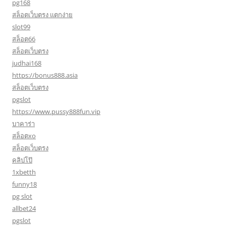
pg168
สล็อตเว็บตรง แตกง่าย
slot99
สล็อต66
สล็อตเว็บตรง
judhai168
https://bonus888.asia
สล็อตเว็บตรง
pgslot
https://www.pussy888fun.vip
บาคาร่า
สล็อตxo
สล็อตเว็บตรง
คลิปโป๊
1xbetth
funny18
pg slot
allbet24
pgslot