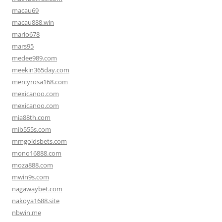
macau69
macau888.win
mario678
mars95
medee989.com
meekin365day.com
mercyrosa168.com
mexicanoo.com
mexicanoo.com
mia88th.com
mib555s.com
mmgoldsbets.com
mono16888.com
moza888.com
mwin9s.com
nagawaybet.com
nakoya1688.site
nbwin.me