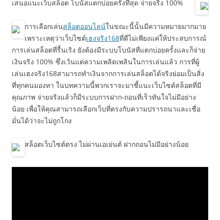
เสนอแนะเว็บสล็อต โบนัสแตกบ่อยครั้งที่สุด จ่ายจริง 100%
การเลือกเล่น
สล็อตออนไลน์
ในขณะนี้นั้นมีความหมายมากมาย
เพราะเหตุว่าเว็บไซต์
เฮงจริง168
ที่ดีไม่เพียงแค่ให้ประสบการณ์
การเล่นสล็อตที่รื้นเริง ยังต้องมีระบบโบนัสที่แตกบ่อยครั้งและก็จ่าย
เงินจริง 100% ซึ่งเว้นแต่ความเพลิดเพลินในการเล่นแล้ว การที่ผู้
เล่นเฮงจริง168สามารถทำเงินจากการเล่นสล็อตได้จริงย่อมเป็นสิ่ง
ที่ทุกคนมองหา ในบทความนี้พวกเราจะมาชี้แนะเว็บไซต์สล็อตที่มี
คุณภาพ จ่ายจริงแล้วก็มีระบบการฝาก-ถอนที่เร็วทันใจไม่มีอย่าง
น้อย เพื่อให้คุณสามารถเลือกเว็บที่ตรงกับความปรารถนาและเชื่อ
มั่นได้ว่าจะไม่ถูกโกง
สล็อตเว็บไซต์ตรง ไม่ผ่านเอเย่นต์ ฝากถอนไม่มีอย่างน้อย