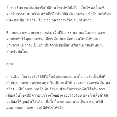
4. รองรับการเล่นเฮงจริง168บนโทรศัพท์มือถือ: เว็บไซต์สล็อตที่
รองรับการเล่นบนโทรศัพท์มือถือทำให้ผู้เล่นสามารถเข้าถึงเกมได้ทุก
แห่ง ทุกเมื่อ ไม่ว่าจะเป็นช่วงเวลาว่างหรือขณะเดินทาง
5. เกมหลากหลายจากค่ายดัง: เว็บที่มีการรวมเกมสล็อตจากหลาย
ค่ายดังทำให้คุณสามารถเลือกเล่นเกมสล็อตออนไลน์ได้นานา
ประการ ไม่ว่าจะเป็นเกมที่มีความซับซ้อนหรือเกมง่ายๆที่เหมาะ
สำหรับมือใหม่
สรุป
การเลือกเว็บเฮงจริง168ที่มีโบนัสแตกบ่อยแล้วก็จ่ายจริงเป็นสิ่งที่
สำคัญมากมาย เพราะเหตุว่าไม่เพียงแค่ให้ประสบการณ์การเล่นเฮง
จริง168ที่เบิกบาน แต่ยังเพิ่มจังหวะสำหรับการทำเงินได้จริง การ
เลือกเว็บไซต์ที่มีความน่าวางใจอย่าง เฮงจริง168 และก็ สล็อต168
จะมีผลให้คุณมั่นใจได้ว่าเมื่อใดก็ตามคุณเล่นจะเป็นการเล่นที่มี
คุณภาพและก็สามารถได้กำไรได้จริง