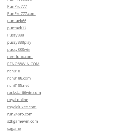
PunPro777
PunPro777.com
puntaek66
puntaek77
Pussy888
pussy888play
pussy888win
ramclubx.com
RENO88WIN.COM
rich818
rich8188.com
rich8188.net
rockstar66win.com
royal online
royaleluxee.com
run24pro.com
s2kgamewin.com
sagame