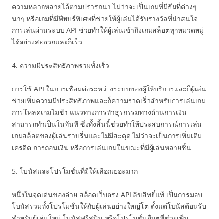
ความหลากหลายได้ตามปรารถนา ไม่ว่าจะเป็นเกมที่มีธีมที่ต่างๆ
นาๆ หรือเกมที่มีฟีพบร์พิเศษที่ช่วยให้ผู้เล่นได้รับรางวัลที่น่าสนใจ
การเล่นผ่านระบบ API ช่วยทำให้ผู้เล่นเข้าถึงเกมสล็อตทุกหมวดหมู่
ได้อย่างสะดวกและก็เร็ว
4. ความมีประสิทธิภาพรวมทั้งเร็ว
การใช้ API ในการเชื่อมต่อระหว่างระบบของผู้ให้บริการและก็ผู้เล่น
ช่วยเพิ่มความมีประสิทธิภาพและก็ความรวดเร็วสำหรับการเล่นเกม
การโหลดเกมไม่ช้า แนวทางการทำธุรกรรมทางด้านการเงิน
สามารถทำเป็นในทันที ซึ่งทั้งสิ้นนี้ช่วยทำให้ประสบการณ์การเล่น
เกมสล็อตของผู้เล่นราบรื่นและไม่มีสะดุด ไม่ว่าจะเป็นการเพิ่มเติม
เครดิต การถอนเงิน หรือการเล่นเกมในขณะที่มีผู้เล่นหลายชิ้น
5. โบนัสและโปรโมชั่นที่มีให้เลือกเยอะมาก
หนึ่งในจุดเด่นของค่าย สล็อตเว็บตรง API ลิขสิทธิ์แท้ เป็นการมอบ
โบนัสรวมทั้งโปรโมชั่นให้กับผู้เล่นอย่างใหญ่โต ตั้งแต่โบนัสต้อนรับ
สำหรับผู้เล่นใหม่ โบนัสฟรีสปิน หรือโปรโมชั่นอื่นๆที่ช่วยเพิ่ม