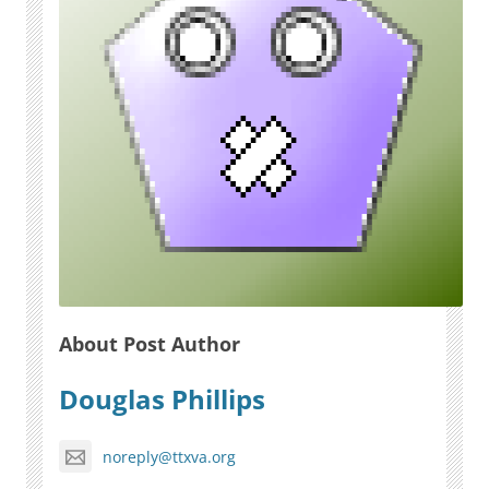
About Post Author
Douglas Phillips
noreply@ttxva.org