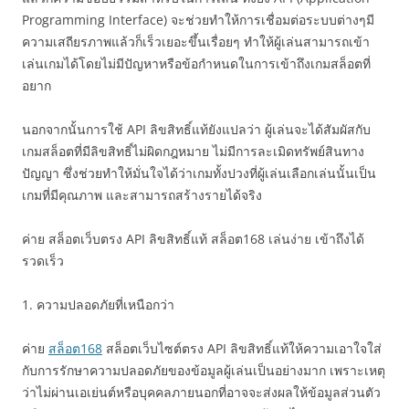
Programming Interface) จะช่วยทำให้การเชื่อมต่อระบบต่างๆมี
ความเสถียรภาพแล้วก็เร็วเยอะขึ้นเรื่อยๆ ทำให้ผู้เล่นสามารถเข้า
เล่นเกมได้โดยไม่มีปัญหาหรือข้อกำหนดในการเข้าถึงเกมสล็อตที่
อยาก
นอกจากนั้นการใช้ API ลิขสิทธิ์แท้ยังแปลว่า ผู้เล่นจะได้สัมผัสกับ
เกมสล็อตที่มีลิขสิทธิ์ไม่ผิดกฎหมาย ไม่มีการละเมิดทรัพย์สินทาง
ปัญญา ซึ่งช่วยทำให้มั่นใจได้ว่าเกมทั้งปวงที่ผู้เล่นเลือกเล่นนั้นเป็น
เกมที่มีคุณภาพ และสามารถสร้างรายได้จริง
ค่าย สล็อตเว็บตรง API ลิขสิทธิ์แท้ สล็อต168 เล่นง่าย เข้าถึงได้
รวดเร็ว
1. ความปลอดภัยที่เหนือกว่า
ค่าย
สล็อต168
สล็อตเว็บไซต์ตรง API ลิขสิทธิ์แท้ให้ความเอาใจใส่
กับการรักษาความปลอดภัยของข้อมูลผู้เล่นเป็นอย่างมาก เพราะเหตุ
ว่าไม่ผ่านเอเย่นต์หรือบุคคลภายนอกที่อาจจะส่งผลให้ข้อมูลส่วนตัว