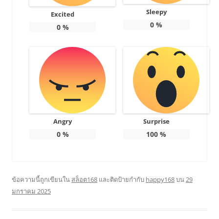
Sleepy
Excited
0
%
0
%
Angry
Surprise
0
%
100
%
ข้อความนี้ถูกเขียนใน
สล็อต168
และติดป้ายกำกับ
happy168
บน
29
มกราคม 2025