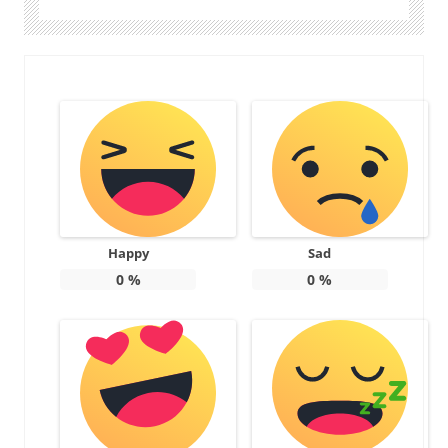
Happy
Sad
0
%
0
%