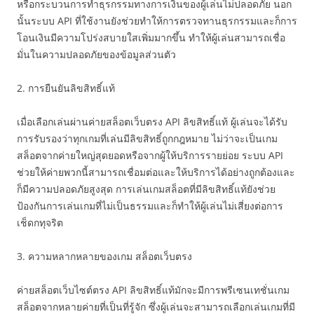
หรือกระบวนการทำธุรกรรมทางการเงินของผู้เล่นไม่ปลอดภัย นอก
นั้นระบบ API ที่ใช้งานยังช่วยทำให้การตรวจทานธุรกรรมและก็การ
โอนเงินมีความโปร่งสบายใสเพิ่มมากขึ้น ทำให้ผู้เล่นสามารถเชื่อ
มั่นในความปลอดภัยของข้อมูลส่วนตัว
2. การยืนยันลิขสิทธิ์แท้
เมื่อเลือกเล่นผ่านค่ายสล็อตเว็บตรง API ลิขสิทธิ์แท้ ผู้เล่นจะได้รับ
การรับรองว่าทุกเกมที่เล่นมีลิขสิทธิ์ถูกกฎหมาย ไม่ว่าจะเป็นเกม
สล็อตจากค่ายใหญ่สุดยอดหรือจากผู้ให้บริการรายย่อย ระบบ API
ช่วยให้ค่ายพวกนี้สามารถเชื่อมต่อและให้บริการได้อย่างถูกต้องและ
ก็มีความปลอดภัยสูงสุด การเล่นเกมสล็อตที่มีลิขสิทธิ์แท้ยังช่วย
ป้องกันการเล่นเกมที่ไม่เป็นธรรมและก็ทำให้ผู้เล่นไม่เสี่ยงต่อการ
เช็ดกทุจริต
3. ความหลากหลายของเกม สล็อตเว็บตรง
ค่ายสล็อตเว็บไซต์ตรง API ลิขสิทธิ์แท้มักจะมีการพรีเซนเทชั่นเกม
สล็อตจากหลายค่ายที่เป็นที่รู้จัก ซึ่งผู้เล่นจะสามารถเลือกเล่นเกมที่มี