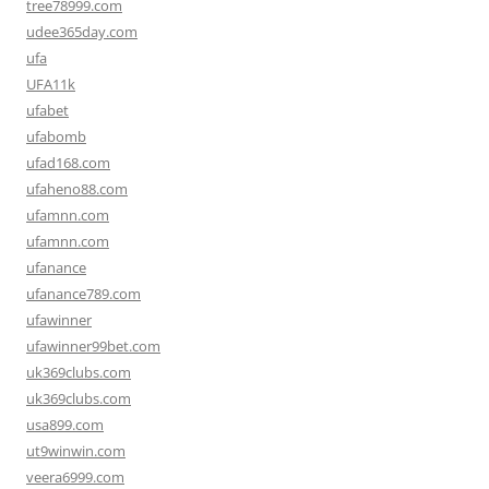
tree78999.com
udee365day.com
ufa
UFA11k
ufabet
ufabomb
ufad168.com
ufaheno88.com
ufamnn.com
ufamnn.com
ufanance
ufanance789.com
ufawinner
ufawinner99bet.com
uk369clubs.com
uk369clubs.com
usa899.com
ut9winwin.com
veera6999.com