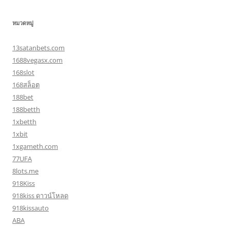
หมวดหมู่
13satanbets.com
1688vegasx.com
168slot
168สล็อต
188bet
188betth
1xbetth
1xbit
1xgameth.com
77UFA
8lots.me
918Kiss
918kiss ดาวน์โหลด
918kissauto
ABA