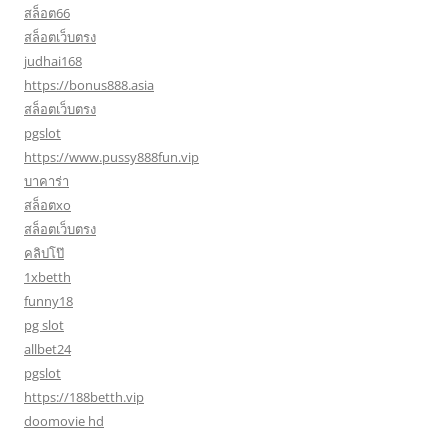
สล็อต66
สล็อตเว็บตรง
judhai168
https://bonus888.asia
สล็อตเว็บตรง
pgslot
https://www.pussy888fun.vip
บาคาร่า
สล็อตxo
สล็อตเว็บตรง
คลิปโป๊
1xbetth
funny18
pg slot
allbet24
pgslot
https://188betth.vip
doomovie hd