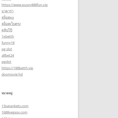
https://www.pussy888fun.vip
บาคาร่า
สล็อตxo
สล็อตเว็บตรง
คลิปโป๊
1xbetth
funny18
pg slot
allbet24
pgslot
https://188betth.vip
doomovie hd
หมวดหมู่
13satanbets.com
1688vegasx.com