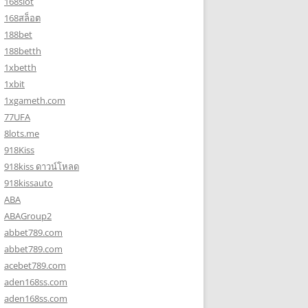
168slot
168สล็อต
188bet
188betth
1xbetth
1xbit
1xgameth.com
77UFA
8lots.me
918Kiss
918kiss ดาวน์โหลด
918kissauto
ABA
ABAGroup2
abbet789.com
abbet789.com
acebet789.com
aden168ss.com
aden168ss.com