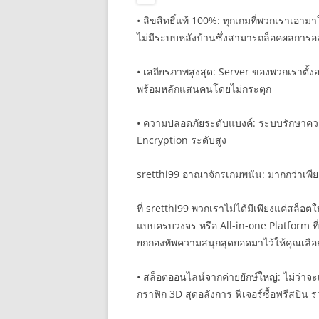
• ลิขสิทธิ์แท้ 100%: ทุกเกมที่พวกเราเอา
ไม่มีระบบหลังบ้านซึ่งสามารถล็อคผลการอ
• เสถียรภาพสูงสุด: Server ของพวกเราตั้
พร้อมหลักแสนคนโดยไม่กระตุก
• ความปลอดภัยระดับแบงค์: ระบบรักษาคว
Encryption ระดับสูง
sretthi99 อาณาจักรเกมพนัน: มากกว่าเพีย
ที่ sretthi99 พวกเราไม่ได้มีเพียงแค่สล็อต
แบบครบวงจร หรือ All-in-one Platform ท
ยกกองทัพความสนุกสุดยอดมาไว้ให้คุณเลือก
• สล็อตออนไลน์จากค่ายยักษ์ใหญ่: ไม่ว่าจะ
กราฟิก 3D สุดอลังการ ฟีเจอร์ซื้อฟรีสปิน รวม