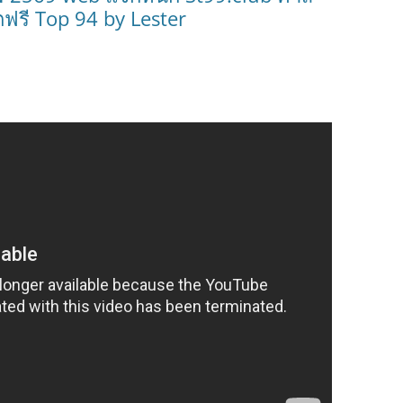
ตฟรี Top 94 by Lester