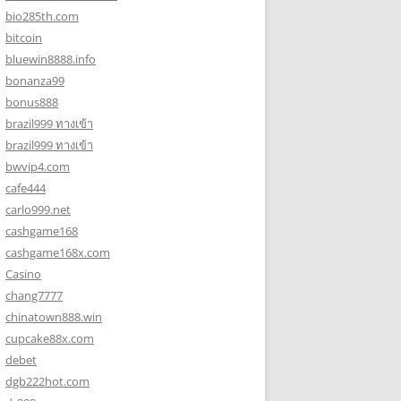
bio285th.com
bitcoin
bluewin8888.info
bonanza99
bonus888
brazil999 ทางเข้า
brazil999 ทางเข้า
bwvip4.com
cafe444
carlo999.net
cashgame168
cashgame168x.com
Casino
chang7777
chinatown888.win
cupcake88x.com
debet
dgb222hot.com