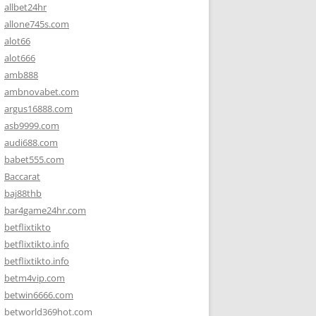
allbet24hr
allone745s.com
alot66
alot666
amb888
ambnovabet.com
argus16888.com
asb9999.com
audi688.com
babet555.com
Baccarat
baj88thb
bar4game24hr.com
betflixtikto
betflixtikto.info
betflixtikto.info
betm4vip.com
betwin6666.com
betworld369hot.com