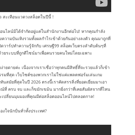
ว สะเทือนแวดวงสล็อตในปีนี้ !
ด้ออนไลน์มิได้จำกัดอยู่แค่ในสำนักงานอีกต่อไป! หากคุณกำลัง
ามบันเทิงรวมทั้งผลกำไรเข้าด้วยกันอย่างลงตัว คุณมาถูกที่
ปิดวาร์ปทำความรู้จักกับ เศรษฐี99 สล็อตเว็บตรงลำดับต้นๆที่
ด้วยระบบที่ถูกดีไซน์มาเพื่อคนรวยคนใหม่โดยเฉพาะ
ยดายค่ะ เนื่องจากเราเชื่อว่าทุกคนมีสิทธิ์ที่จะรวยแล้วก็เข้า
รรมที่สุด เว็บไซต์ของพวกเราไม่ใช่แค่แพลตฟอร์มเล่นเกม
ทันสมัยที่สุดในปี 2026 ตรงนี้เราคัดสรรสิ่งที่ยอดเยี่ยมมาเอา
รณ์ที่ ครบ จบ และก็ขมักเขม้น มากยิ่งกว่าที่เคยสัมผัสจากที่ไหน
้จะเปลี่ยนมุมมองที่คุณมีต่อสล็อตออนไลน์ไปตลอดกาล!
ใจนักปั่นทั่วทั้งประเทศ?