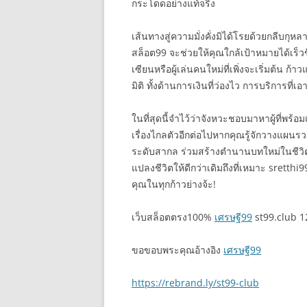
กระโดดอย่างแท้จริง
เส้นทางสู่ความมั่งคั่งมิได้โรยด้วยกลีบกุ
สล็อต99 จะช่วยให้คุณใกล้เป้าหมายได้เร็วข
เซียนหรือผู้เล่นคนใหม่ที่เพิ่งจะเริ่มต้น ก
มิติ ทั้งด้านการเงินที่ว่องไว การบริการที
ในที่สุดนี้จำไว้ว่าจังหวะชอบมาหาผู้ที่พร
เรื่องไกลตัวอีกต่อไปหากคุณรู้จักวางแผนร
ระดับสากล ร่วมสร้างตำนานบทใหม่ในชีวิตข
แปลงชีวิตให้ดีกว่าเดิมถึงที่เหมาะ sretth
คุณในทุกก้าวย่างจ้ะ!
เว็บสล็อตตรง100%
เศรษฐี99
st99.club 1
ขอขอบพระคุณอ้างอิง
เศรษฐี99
https://rebrand.ly/st99-club