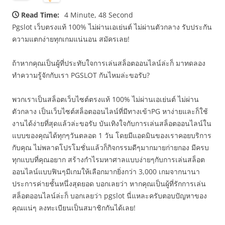
Read Time:
4 Minute, 48 Second
Pgslot เว็บตรงแท้ 100% ไม่ผ่านเอเย่นต์ ไม่ผ่านตัวกลาง รับประกัน
ความแตกง่ายทุกเกมแน่นอน สมัครเลย!
ถ้าหากคุณเป็นผู้ที่ประทับใจการเล่นสล็อตออนไลน์ล่ะก็ มาทดลอง
ทำความรู้จักกับเรา PGSLOT กันไหมล่ะขอรับ?
พวกเราเป็นสล็อตเว็บไซต์ตรงแท้ 100% ไม่ผ่านเอเย่นต์ ไม่ผ่าน
ตัวกลาง เป็นเว็บไซต์สล็อตออนไลน์ที่มีทางเข้าPG หาง่ายและก็ใช้
งานได้ง่ายที่สุดแล้วล่ะขอรับ บันเทิงใจกับการเล่นสล็อตออนไลน์ใน
แบบของคุณได้ทุกๆวันตลอด 1 วัน โดยมีแอดมินของเราคอยบริการ
กับคุณ ไม่พลาดโปรโมชั่นแล้วก็กิจกรรมดีๆมากมายก่ายกอง มีครบ
ทุกแบบที่คุณอยาก สร้างกำไรมหาศาลแบบง่ายๆกับการเล่นสล็อต
ออนไลน์แบบฟินๆมีเกมให้เลือกมากยิ่งกว่า 3,000 เกมจากนานา
ประการค่ายชั้นหนึ่งสุดยอด บอกเลยว่า หากคุณเป็นผู้ที่รักการเล่น
สล็อตออนไลน์ล่ะก็ บอกเลยว่า pgslot นี่แหละครับตอบปัญหาของ
คุณแน่ๆ ลงทะเบียนเป็นสมาชิกกันได้เลย!