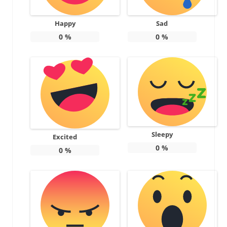
Happy
Sad
0
%
0
%
Sleepy
Excited
0
%
0
%