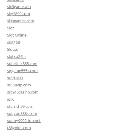
six9game.win
sky2899.com
sl99games.com
Slot
Slot Online
slot168
Slotxo
slotxo24hr
spbetflik888.com
sqgame555s.com
sretthi99
ss168vip.com
ssc915casino.com
ssru
starrich99.com
sudyod888s.com
sunny9999club.net
t88golds.com