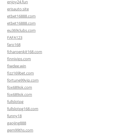
enjoy24.fun
erisauto.site
etbet16888.com
etbet16888.com
eu369clubs.com
FAFA123
faro168
fcharoenkit168.com
finnivips.com
fiwdee.win
fizz169bet.com
fortune99vip.com
fox689ok.com
fox689ok.com
fullslotpg
fullslotpg168.com
funny18
gaojing888
gem99ths.com