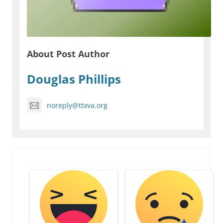
About Post Author
Douglas Phillips
noreply@ttxva.org