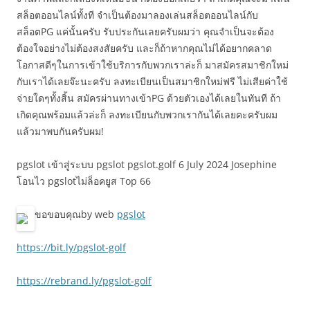
สล็อตออนไลน์ทั้งที จำเป็นต้องมาลองเล่นสล็อตออนไลน์กับ
สล็อตPG แค่นั้นครับ รับประกันเลยครับผมว่า คุณจำเป็นจะต้อง
ต้องใจอย่างไม่ต้องสงสัยครับ และก็ถ้าหากคุณไม่ได้อยากคลาด
โอกาสดีๆในการเข้าใช้บริการกับพวกเราล่ะก็ มาสมัครสมาชิกใหม่
กับเราได้เลยจ๊ะนะครับ ลงทะเบียนเป็นสมาชิกใหม่ฟรี ไม่เสียค่าใช้
จ่ายใดๆทั้งสิ้น สมัครผ่านทางเข้าPG ด้วยตัวเองได้เลยในทันที ถ้า
เกิดคุณพร้อมแล้วล่ะก็ ลงทะเบียนกับพวกเรากันได้เลยคะครับผม
แล้วมาพบกันครับผม!
pgslot เข้าสู่ระบบ pgslot pgslot.golf 6 July 2024 Josephine
โอนไว pgslotไม่ล็อคยูส Top 66
ขอขอบคุณby web
pgslot
https://bit.ly/pgslot-golf
https://rebrand.ly/pgslot-golf