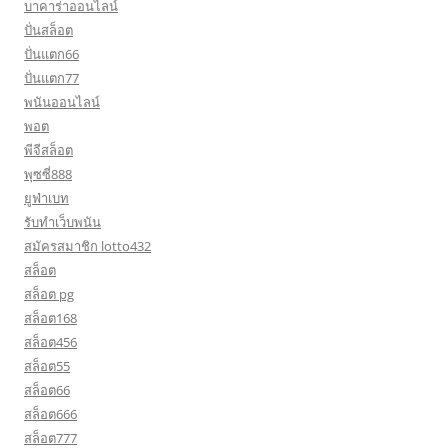
บาคาร่าออนไลน์
ปั่นสล็อต
ปั่นแตก66
ปั่นแตก77
พนันออนไลน์
พอต
พีจีสล็อต
พุซซี่888
ยูฟ่าเบท
รับทำเว็บพนัน
สมัครสมาชิก lotto432
สล็อต
สล็อต pg
สล็อต168
สล็อต456
สล็อต55
สล็อต66
สล็อต666
สล็อต777