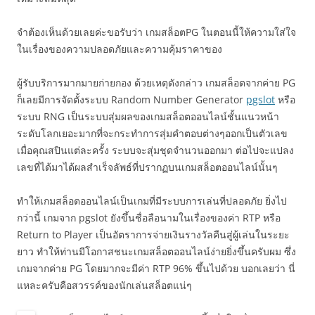
จำต้องเห็นด้วยเลยค่ะขอรับว่า เกมสล็อตPG ในตอนนี้ให้ความใส่ใจ
ในเรื่องของความปลอดภัยและความคุ้มราคาของ
ผู้รับบริการมากมายก่ายกอง ด้วยเหตุดังกล่าว เกมสล็อตจากค่าย PG
ก็เลยมีการจัดตั้งระบบ Random Number Generator
pgslot
หรือ
ระบบ RNG เป็นระบบสุ่มผลของเกมสล็อตออนไลน์ชั้นแนวหน้า
ระดับโลกเยอะมากที่จะกระทำการสุ่มคำตอบต่างๆออกเป็นตัวเลข
เมื่อคุณสปินแต่ละครั้ง ระบบจะสุ่มชุดจำนวนออกมา ต่อไปจะแปลง
เลขที่ได้มาได้ผลสำเร็จลัพธ์ที่ปรากฏบนเกมสล็อตออนไลน์นั้นๆ
ทำให้เกมสล็อตออนไลน์เป็นเกมที่มีระบบการเล่นที่ปลอดภัย ยิ่งไป
กว่านี้ เกมจาก pgslot ยังขึ้นชื่อลือนามในเรื่องของค่า RTP หรือ
Return to Player เป็นอัตราการจ่ายเงินรางวัลคืนสู่ผู้เล่นในระยะ
ยาว ทำให้ท่านมีโอกาสชนะเกมสล็อตออนไลน์ง่ายยิ่งขึ้นครับผม ซึ่ง
เกมจากค่าย PG โดยมากจะมีค่า RTP 96% ขึ้นไปด้วย บอกเลยว่า นี่
แหละครับคือสวรรค์ของนักเล่นสล็อตแน่ๆ