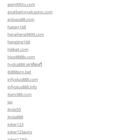
gem99ths.com
goatbetroyalcasino.com
gobaza88.com
happy168
hengheng9899.com
hengjing168
hi6bet.com
hiso8888s.com
hydra888 เครดิตฟรี
ib888pro.bet
infyplus888.com
infyplus888.info
item388.com
jav
Jinda55
jinda888
Joker123
joker123auto
joker123th