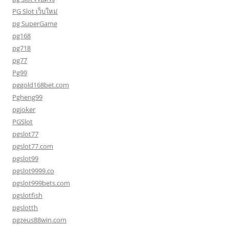
PG Slot เว็บใหม่
pg SuperGame
pg168
pg718
pg77
Pg99
pggold168bet.com
Pgheng99
pgjoker
PGSlot
pgslot77
pgslot77.com
pgslot99
pgslot9999.co
pgslot999bets.com
pgslotfish
pgslotth
pgzeus88win.com