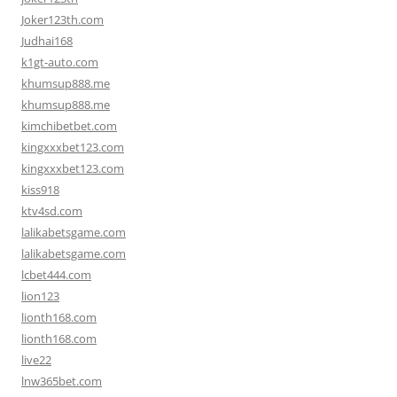
Joker123th.com
Judhai168
k1gt-auto.com
khumsup888.me
khumsup888.me
kimchibetbet.com
kingxxxbet123.com
kingxxxbet123.com
kiss918
ktv4sd.com
lalikabetsgame.com
lalikabetsgame.com
lcbet444.com
lion123
lionth168.com
lionth168.com
live22
lnw365bet.com