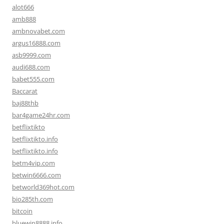
alot666
amb888
ambnovabet.com
argus16888.com
asb9999.com
audi688.com
babet555.com
Baccarat
baj88thb
bar4game24hr.com
betflixtikto
betflixtikto.info
betflixtikto.info
betm4vip.com
betwin6666.com
betworld369hot.com
bio285th.com
bitcoin
bluewin8888.info