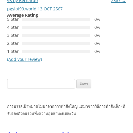
93 by Bernardo
2567
→
pgslot99.world 13 OCT 2567
Average Rating
5 Star
0%
4 Star
0%
3 Star
0%
2 Star
0%
1 Star
0%
(Add your review)
ค้นหา
สำหรับ:
การบรรลุเป้าหมายไม่มาจากการทำสิ่งใหญ่ แต่มาจากวิธีการทำสิ่งเล็กๆที่
รับรองตัวตนรวมทั้งความอุตสาหะแต่ละวัน