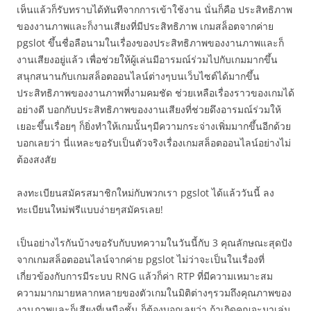
เห็นแล้วก็รับทราบได้ทันทีจากการเข้าใช้งาน นั่นก็คือ ประสิทธิภาพ
ของงานภาพและก็งานเสียงที่มีประสิทธิภาพ เกมสล็อตจากค่าย
pgslot ขึ้นชื่อลือนามในเรื่องของประสิทธิภาพของงานภาพและก็
งานเสียงอยู่แล้ว เพื่อช่วยให้ผู้เล่นมีอารมณ์ร่วมไปกับเกมมากขึ้น
สนุกสนานกับเกมสล็อตออนไลน์ต่างๆบนเว็บไซต์ได้มากขึ้น
ประสิทธิภาพของงานภาพที่งามคมชัด ช่วยเหลือเรื่องราวของเกมได้
อย่างดี บอกกับประสิทธิภาพของงานเสียงที่ช่วยดึงอารมณ์ร่วมให้
เยอะขึ้นเรื่อยๆ ก็ยิ่งทำให้เกมนั้นๆมีความกระจ่างเพิ่มมากขึ้นอีกด้วย
บอกเลยว่า นี่แหละขอรับเป็นตัวจริงเรื่องเกมสล็อตออนไลน์อย่างไม่
ต้องสงสัย
ลงทะเบียนสมัครสมาชิกใหม่กับพวกเรา pgslot ได้แล้ววันนี้ ลง
ทะเบียนใหม่ฟรีแบบง่ายๆสมัครเลย!
เป็นอย่างไรกันบ้างขอรับกับบทความในวันนี้กับ 3 คุณลักษณะสุดปัง
จากเกมสล็อตออนไลน์จากค่าย pgslot ไม่ว่าจะเป็นในเรื่องที่
เกี่ยวข้องกับการมีระบบ RNG แล้วก็ค่า RTP ที่มีความเหมาะสม
ความมากมายหลากหลายของตัวเกมในมิติต่างๆรวมถึงคุณภาพของ
งานภาพและก็เสียงที่เหนือชั้น ก็ต้องบอกเลยว่า ถ้าเกิดคุณจะมาเล่น