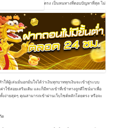
ตรง เป็นหนทางที่ตอบปัญหาที่สุด ไม่
ด ทำให้ผู้เล่นมั่นอกมั่นใจได้ว่าเงินทุกบาททุกเงินจะเข้าสู่ระบบ
่าใช้สอยเสริมเติม และก็มีทางเข้าที่เข้าทางถูกดีไซน์มาเพื่อ
มทั้งง่ายสุดๆ คุณสามารถเข้าผ่านเว็บไซต์หลักโดยตรง หรือจะ
กัด