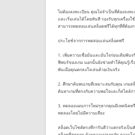
ไม่ต้องลงทะเบียน คุณไม่จำเป็นที่ต้องลงทะ
และเริ่มเล่นได้โดยทันที รองรับทุกเครื่องใช
สามารถทดสอบเล่นสล็อตฟรีได้ทุกที่ที่ต้อง
ประโยช์จากการทดสอบเล่นสล็อตฟรี
1. เพิ่มความเชื่อมั่นและมั่นใจก่อนเดิมพันจ
ฟีพบร์ของเกม นอกนั้นยังช่วยทำให้คุณรู้เรื
พันเมื่อคุณตกลงใจเล่นด้วยเงินจริง
2. ศึกษาค้นพบเกมที่เหมาะสมกับคุณ เกมส
ค้นหาเกมที่ตรงกับความพอใจและก็สไตล์ก
3. ทดลองแผนการใหม่ๆหากคุณมีเทคนิคหรือ
ทดลองโดยไม่มีความเสี่ยง
สล็อตเว็บไซต์ตรงที่การันตีว่าแตกจริงเป็นต
สล็อตที่สุดยอด ด้วยความปลอดภัย ความโป