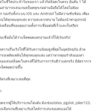
นใดในชีวิตประจำวันของเรา แล้วก็สล็อตเว็บตรง อันดับ 1 ได้
ุณสามารถเล่นเกมสล็อตทุกเกมผ่านมือถือได้โดยไม่ต้อง
ก รองรับทั้งระบบ iOS และ Android ไม่มีความซับซ้อน เพียง
 ใช้งานได้ทุกหนทุกแห่ง ความสะดวกสบาย ไม่ต้องนำพาอุปกรณ์
คลื่อนที่ของคุณรวมทั้งการเชื่อมต่อที่เร็วและก็เสถียร
เชื่อมั่นได้ว่าแจ็คพอตแตกง่ายแล้วก็ได้เงินจริง!
ามรื่นเริงใจที่ได้รับความนิยมสูงที่สุดในยุคปัจจุบัน ด้วย
ถเพลิดเพลินได้ทุกหนทุกแห่ง แต่ว่าหากคุณกำลังมองหา
ดลองเล่นสล็อตเว็บตรงที่ได้รับการการันตีว่าแตกจริง มีอัตราการ
แจ็คพอตง่ายขึ้น
ตรงที่เหมาะสมที่สุด
า
จากผู้ให้บริการเกมโด่งดัง ดังเช่นslotxo, pgslot, joker123,
มารถเลือกเกมที่เหมาะกับสไตล์การเล่นของตนเองได้