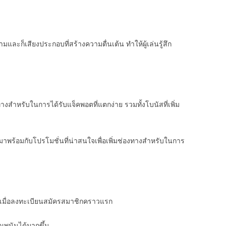
และก็เสียงประกอบที่สร้างความตื่นเต้น ทำให้ผู้เล่นรู้สึก
งทางสำหรับในการได้รับแจ็คพอตที่แตกง่าย รวมทั้งโบนัสที่เพิ่ม
งมาพร้อมกับโปรโมชั่นที่น่าสนใจเพื่อเพิ่มช่องทางสำหรับในการ
รีเมื่อลงทะเบียนสมัครสมาชิกคราวแรก
คุณพนันได้มากขึ้น