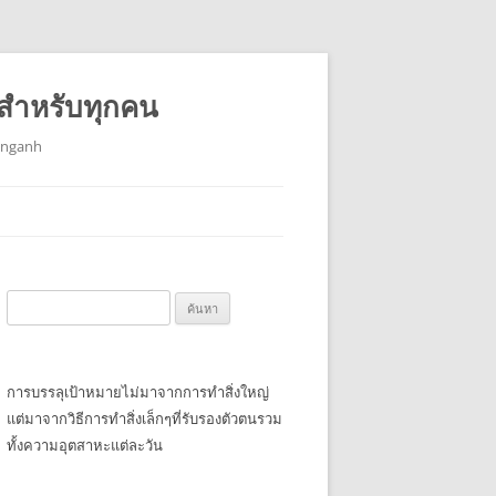
มสำหรับทุกคน
vanganh
ค้นหา
สำหรับ:
การบรรลุเป้าหมายไม่มาจากการทำสิ่งใหญ่
แต่มาจากวิธีการทำสิ่งเล็กๆที่รับรองตัวตนรวม
ทั้งความอุตสาหะแต่ละวัน