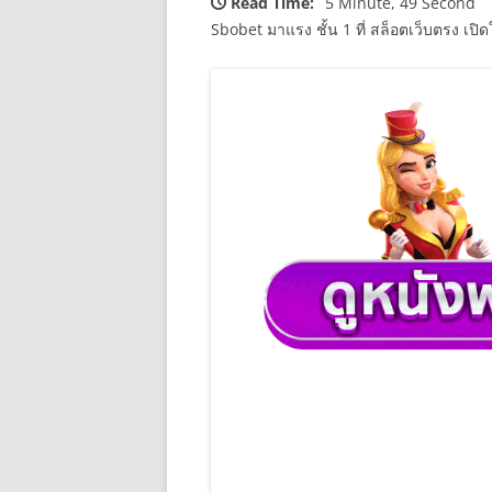
Read Time:
5 Minute, 49 Second
Sbobet มาแรง ชั้น 1 ที่ สล็อตเว็บตรง เปิด