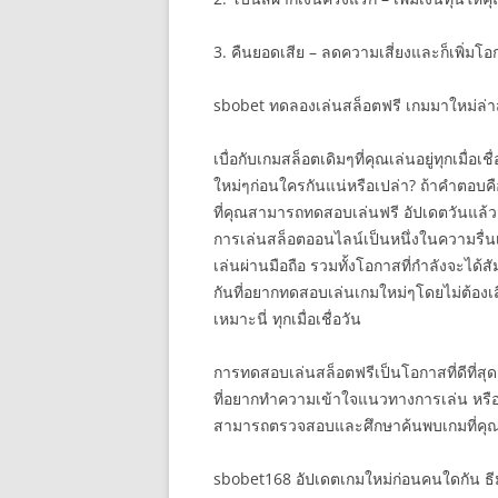
3. คืนยอดเสีย – ลดความเสี่ยงและก็เพิ่ม
sbobet ทดลองเล่นสล็อตฟรี เกมมาใหม่ล่าสุดไ
เบื่อกับเกมสล็อตเดิมๆที่คุณเล่นอยู่ทุกเมื
ใหม่ๆก่อนใครกันแน่หรือเปล่า? ถ้าคำตอบค
ที่คุณสามารถทดสอบเล่นฟรี อัปเดตวันแล้วว
การเล่นสล็อตออนไลน์เป็นหนึ่งในความรื
เล่นผ่านมือถือ รวมทั้งโอกาสที่กำลังจะได
กันที่อยากทดสอบเล่นเกมใหม่ๆโดยไม่ต้องเส
เหมาะนี่ ทุกเมื่อเชื่อวัน
การทดสอบเล่นสล็อตฟรีเป็นโอกาสที่ดีที่สุด
ที่อยากทำความเข้าใจแนวทางการเล่น หรือเ
สามารถตรวจสอบและศึกษาค้นพบเกมที่คุณถ
sbobet168 อัปเดตเกมใหม่ก่อนคนใดกัน 