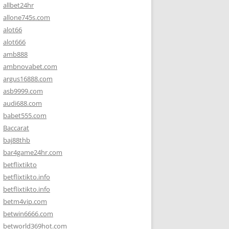
allbet24hr
allone745s.com
alot66
alot666
amb888
ambnovabet.com
argus16888.com
asb9999.com
audi688.com
babet555.com
Baccarat
baj88thb
bar4game24hr.com
betflixtikto
betflixtikto.info
betflixtikto.info
betm4vip.com
betwin6666.com
betworld369hot.com