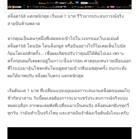
สล็อต168 แตกหนักสุด เริ่มแค่ 1 บาท รีวิวจากประสบการณ์จริง
สายปั่นห้ามพลาด
หากคุณเป็นคนๆหนึ่งที่เคยหลงเข้าไปในวงจรของเว็บเอเย่นต์
สล็อต168 โดนบิด โดนล็อกยูส หรือปั่นอย่างไรก็ไม่เคยเห็นโบนัส
ก้อนโตเลยสักครั้ง… เชื่อผมเถิดขอรับว่าคุณมิได้คิดไปเอง เพราะ
ครั้งก่อนผมก็เคยตกอยู่ในภาวะนั้นมาก่อน ค่าตอบแทนรายเดือนออก
ทีไรแบ่งมาลุ้นโชคกลับโดนดูดหายเข้ากลีบเมฆทุกครั้ง จนกระทั่ง
ผมได้มาพบกับ สล็อตเว็บตรง แตกหนักสุด
เริ่มต้นแค่ 1 บาท ที่เปลี่ยนแปลงมุมมองการเล่นเกมสล็อตของผมไป
ชั่วกัลปวสาน วันนี้ผมเลยต้องการจะมาแชร์ประสบการณ์จริงแบบ
หมดเปลือก จากคนเคยพังที่เปลี่ยนมาเป็นคนปัง สล็อตแตกยับๆทุกวี่
ทุกวัน ว่ามันทำเป็นจริงไหม และสายปั่นจำต้องเริ่มต้นยังไงนะครับ