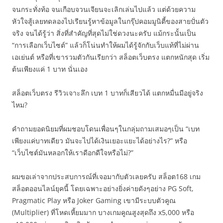
จนกระทั่งท้อ จนเกือบจวนเจียนจะเลิกเล่นไปแล้ว แต่ด้วยความ
หัวใจสู้เลยทดลองไปเรียนรู้หาข้อมูลในกรุ๊ปคอมมูนิตี้ของสายปั่นตัว
จริง จนได้รู้ว่า สิ่งที่สำคัญที่สุดไม่ใช่ดวงนะครับ แม้กระนั้นเป็น
“การเลือกเว็บไซต์” แล้วก็โน่นทำให้ผมได้รู้จักกับเว็บแท้ที่ไม่ผ่าน
เอเย่นต์ หรือที่เขารวมตัวกันเรียกว่า สล็อตเว็บตรง แตกหนักสุด เริ่ม
ต้นเพียงแค่ 1 บาท นั่นเอง
สล็อตเว็บตรง รีวิวเจาะลึก เบท 1 บาทก็เสียวได้ แตกหมื่นมีอยู่จริง
ไหม?
คำถามยอดนิยมที่ผมชอบโดนเพื่อนๆในกลุ่มถามเสมอๆเป็น “เบท
เพียงแค่บาทเดียว มันจะไปได้เงินเยอะแยะได้อย่างไร?” หรือ
“เว็บไซต์มันหลอกให้เราดีอกดีใจหรือไม่?”
ผมขอเล่าจากประสบการณ์ที่เจอมากับตัวเลยครับ สล็อต168 เกม
สล็อตออนไลน์ยุคนี้ โดยเฉพาะอย่างยิ่งค่ายดังๆอย่าง PG Soft,
Pragmatic Play หรือ Joker Gaming เขามีระบบตัวคูณ
(Multiplier) ที่โหดเหี้ยมมาก บางเกมคูณสูงสุดถึง x5,000 หรือ