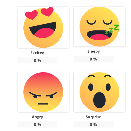
Sleepy
Excited
0
%
0
%
Angry
Surprise
0
%
0
%