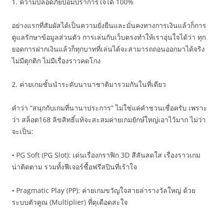
1. ความปลอดภัยป้อมปราการใจได้ 100%
อย่างแรกที่สัมผัสได้เป็นความยั่งยืนและมั่นคงทางการเงินแล้วก็การ
ดูแลรักษาข้อมูลส่วนตัว การเล่นกับเว็บตรงทำให้เราอุ่นใจได้ว่า ทุก
ยอดการฝากเงินแล้วก็ทุกบาทที่เล่นได้จะสามารถถอนออกมาได้จริง
ไม่มีตุกติก ไม่มีเรื่องราวคดโกง
2. ค่ายเกมชั้นนำระดับนานาชาติมารวมกันในที่เดียว
คำว่า “สนุกกับเกมที่นานาประการ” ไม่ใช่แค่คำชวนเชื่อครับ เพราะ
ว่า สล็อต168 ลิขสิทธิ์แท้จะสะสมค่ายเกมยักษ์ใหญ่เอาไว้มาก ไม่ว่า
จะเป็น:
• PG Soft (PG Slot): เด่นเรื่องกราฟิก 3D สีสันสดใส เรื่องราวเกม
น่าติดตาม รวมทั้งฟีเจอร์ซื้อฟรีสปินที่เร้าใจ
• Pragmatic Play (PP): ค่ายเกมขวัญใจสายล่ารางวัลใหญ่ ด้วย
ระบบตัวคูณ (Multiplier) ที่ดุเดือดสะใจ