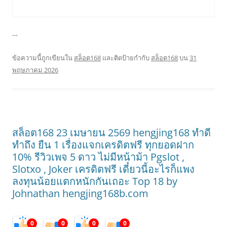
…
ข้อความนี้ถูกเขียนใน
สล็อต168
และติดป้ายกำกับ
สล็อต168
บน
31
พฤษภาคม 2026
สล็อต168 23 เมษายน 2569 hengjing168 ทำดี
ทำถึง ยืน 1 เรื่องแจกเครดิตฟรี ทุกยอดฝาก
10% รีวิวเพจ 5 ดาว ไม่มีหน้าม้า Pgslot ,
Slotxo , Joker เครดิตฟรี เดี๋ยวนี้อะไรก็แพง
ลงทุนน้อยแตกหนักกันเถอะ Top 18 by
Johnathan hengjing168b.com
0
0
0
0