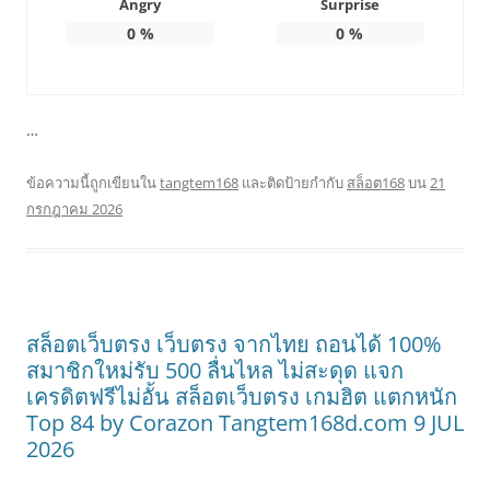
Angry
Surprise
0
%
0
%
…
ข้อความนี้ถูกเขียนใน
tangtem168
และติดป้ายกำกับ
สล็อต168
บน
21
กรกฎาคม 2026
สล็อตเว็บตรง เว็บตรง จากไทย ถอนได้ 100%
สมาชิกใหม่รับ 500 ลื่นไหล ไม่สะดุด แจก
เครดิตฟรีไม่อั้น สล็อตเว็บตรง เกมฮิต แตกหนัก
Top 84 by Corazon Tangtem168d.com 9 JUL
2026