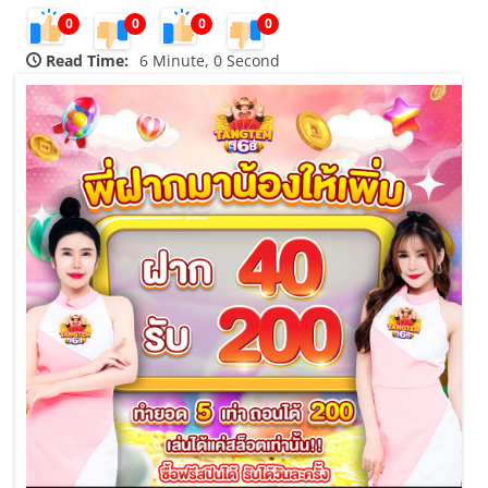
0
0
0
0
Read Time:
6 Minute, 0 Second