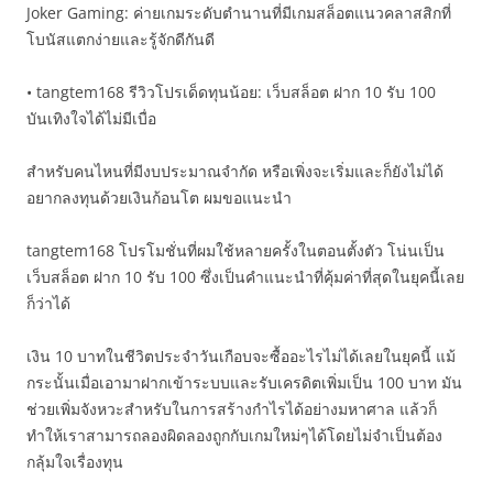
Joker Gaming: ค่ายเกมระดับตำนานที่มีเกมสล็อตแนวคลาสสิกที่
โบนัสแตกง่ายและรู้จักดีกันดี
• tangtem168 รีวิวโปรเด็ดทุนน้อย: เว็บสล็อต ฝาก 10 รับ 100
บันเทิงใจได้ไม่มีเบื่อ
สำหรับคนไหนที่มีงบประมาณจำกัด หรือเพิ่งจะเริ่มและก็ยังไม่ได้
อยากลงทุนด้วยเงินก้อนโต ผมขอแนะนำ
tangtem168 โปรโมชั่นที่ผมใช้หลายครั้งในตอนตั้งตัว โน่นเป็น
เว็บสล็อต ฝาก 10 รับ 100 ซึ่งเป็นคำแนะนำที่คุ้มค่าที่สุดในยุคนี้เลย
ก็ว่าได้
เงิน 10 บาทในชีวิตประจำวันเกือบจะซื้ออะไรไม่ได้เลยในยุคนี้ แม้
กระนั้นเมื่อเอามาฝากเข้าระบบและรับเครดิตเพิ่มเป็น 100 บาท มัน
ช่วยเพิ่มจังหวะสำหรับในการสร้างกำไรได้อย่างมหาศาล แล้วก็
ทำให้เราสามารถลองผิดลองถูกกับเกมใหม่ๆได้โดยไม่จำเป็นต้อง
กลุ้มใจเรื่องทุน