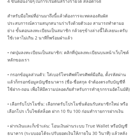
4 ขั้นตอนง่ายๆในการเริ่มต้นสร้างรายได้ สล็อต168
สำหรับมือใหม่ที่อ่านมาถึงนี้แล้วต้องการจะทดลองสัมผัส
ประสบการณ์ความสนุกสนานร่าเริงด้วยตัวเอง สามารถทำตามอ
ย่าง ขั้นตอนลงทะเบียนเป็นสมาชิก กล้วยๆข้างล่างนี้ได้เลยนะครับ
ใช้เวลาไม่เกิน 2 นาทีก็พร้อมฝ่าแล้ว
• กดปุ่มลงทะเบียนเป็นสมาชิก: คลิกที่ปุ่มลงทะเบียนบนหน้าเว็บไซต์
หลักของเรา
• กรอกข้อมูลส่วนตัว: ใส่เบอร์โทรศัพท์โทรศัพท์มือถือ, ตั้งรหัสผ่าน
แล้วก็กรอกข้อมูลบัญชีธนาคาร (ชื่อ-ชื่อสกุล จำต้องตรงกับบัญชีที่
ใช้ฝาก-ถอน เพื่อให้มีความปลอดภัยสำหรับการทำธุรกรรมอัตโนมัติ)
• เลือกรับโปรโมชั่น: เลือกกดรับโปรโมชั่นต้อนรับสมาชิกใหม่ หรือ
เลือกโปร เว็บไซต์สล็อต ฝาก 10 รับ 100 ก่อนทำรายการฝากเงิน
• ฝากเงินและก็เข้าเล่น: โอนเงินผ่านระบบ True Wallet หรือบัญชี
ธนาคาร (ระบบออโต้จะปรับยอดเงินให้ภายใน 30 วินาที) แล้วหลัง