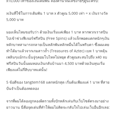
x10,000 เท่าของเงินเดิมพัน ลองคำนวณเลขง่ายๆดูนะครับ:
xเงินที่ใช้ในการเดิมพัน 1 บาท x ตัวคูณ 5,000 เท่า = x เงินรางวัล
5,000 บาท
มองเห็นไหมขอรับว่า ด้วยเงินเริ่มแค่เพียง 1 บาท หากพวกเราสปิน
ไปเข้าช่วงฟีเจอร์ฟรีสปิน (Free Spins) แล้วแจ็กพอตแตกหนักๆเงิน
หลักบาทสามารถกลายเป็นหลักพันหลักหมื่นได้ในพริบตา ซึ่งผมเคย
ทำได้มาแล้วจากเกมสาวถ้ำ (Treasures of Aztec) เบท 1 บาทลุ้น
เพลินๆแม้กระนั้นจู่ๆคอมโบไหลไม่หยุด ตัวคูณสะสมไปถึง x40 จบ
ฟรีสปินวันนั้นผมหอบเงินกลับบ้านมา 4,500 บาทด้วยเงินทุนเริ่ม
เพียงแค่ไม่กี่สิบบาทแค่นั้น!
5 ข้อดีของ tangtem168 แตกหนักสุด เริ่มต้นเพียงแค่ 1 บาท ที่สาย
ปั่นจำเป็นต้องทดลอง
จากที่ผมได้ลองถูกลองผิดรวมทั้งปักหลักเล่นกับเว็บไซต์ตรงมาอย่าง
ยาวนาน นี่คือจุดเด่นที่ทำให้ผมไม่คิดจะกลับใจไปเล่นเว็บอื่นอีกเลย: