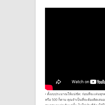
• ตั้งงบประมาณให้แน่ชัด: ก่อนที่จะเล่นทุ
หรือ 500 ก็ตาม คุณจำเป็นที่จะต้องคิดเสม