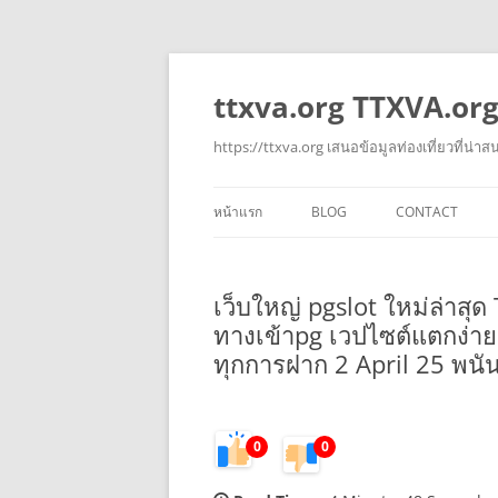
ttxva.org TTXVA.org 
https://ttxva.org เสนอข้อมูลท่องเที่ยวที่น
หน้าแรก
BLOG
CONTACT
เว็บใหญ่ pgslot ใหม่ล่าสุด
ทางเข้าpg เวปไซต์แตกง่าย 
ทุกการฝาก 2 April 25 พนั
0
0