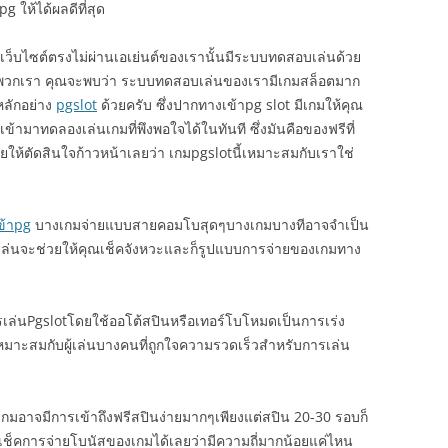
ให้ได้ผลดีที่สุด
ว็บไซต์ตรงไม่ผ่านเอเย่นต์ของเรานั้นมีระบบทดสอบเล่นด้วย
งพวกเรา คุณจะพบว่า ระบบทดสอบเล่นของเรามีเกมสล็อตมาก
หลักอย่าง
pgslot
ด้วยครับ ซึ่งปากทางเข้าpg slot มีเกมให้คุณ
ข้ามาทดลองเล่นเกมที่พึงพอใจได้ในทันที ซึ่งมันคือของฟรีที่
ยให้ตัดสินใจก้าวหน้าเลยว่า เกมpgslotนี้เหมาะสมกับเราใช่
ข้าpg
บางเกมจ่ายแบบสายคอมโบสุดๆบางเกมบางทีอาจจำเป็น
บเล่นจะช่วยให้คุณเช็คจังหวะและก็รูปแบบการจ่ายของเกมทาง
เล่นPgslotโดยใช้ออโต้สปินหรือเทอร์โบโหมดเป็นการเร่ง
ะเหมาะสมกับผู้เล่นบางคนที่ถูกใจความรวดเร็วสำหรับการเล่น
เกมอาจมีการเข้าถึงฟรีสปินง่ายมากๆเพียงแต่สปิน 20-30 รอบก็
งเช็คการจ่ายโบนัสของเกมได้เลยว่ามีความถี่มากน้อยแค่ไหน