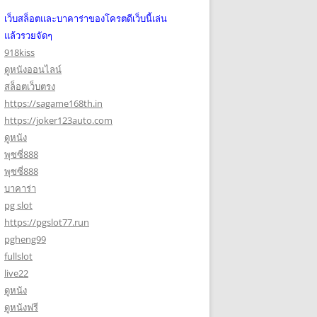
เว็บสล็อตและบาคาร่าของโครตดีเว็บนี้เล่น
แล้วรวยจัดๆ
918kiss
ดูหนังออนไลน์
สล็อตเว็บตรง
https://sagame168th.in
https://joker123auto.com
ดูหนัง
พุซซี่888
พุซซี่888
บาคาร่า
pg slot
https://pgslot77.run
pgheng99
fullslot
live22
ดูหนัง
ดูหนังฟรี