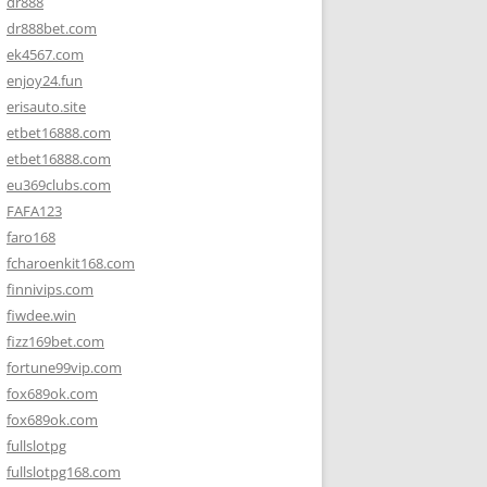
dr888
dr888bet.com
ek4567.com
enjoy24.fun
erisauto.site
etbet16888.com
etbet16888.com
eu369clubs.com
FAFA123
faro168
fcharoenkit168.com
finnivips.com
fiwdee.win
fizz169bet.com
fortune99vip.com
fox689ok.com
fox689ok.com
fullslotpg
fullslotpg168.com