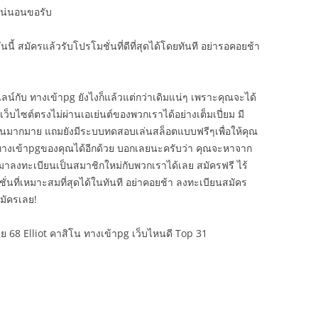
นแน่นอนขอรับ
นี้ สมัครแล้วรับโปรโมชั่นที่ดีที่สุดได้โดยทันที อย่ารอคอยช้า
น์กับ ทางเข้าpg ยังไงก็แล้วแต่กว่าเดิมแน่ๆ เพราะคุณจะได้
บไซต์ตรงไม่ผ่านเอเย่นต์ของพวกเราได้อย่างเต็มเปี่ยม มี
่นมากมาย แถมยังมีระบบทดสอบเล่นสล็อตแบบฟรีๆเพื่อให้คุณ
ทางเข้าpgของคุณได้อีกด้วย บอกเลยนะครับว่า คุณจะหาจาก
 มาลงทะเบียนเป็นสมาชิกใหม่กับพวกเราได้เลย สมัครฟรี ไร้
่นที่เหมาะสมที่สุดได้ในทันที อย่าคอยช้า ลงทะเบียนสมัคร
มัครเลย!
.ย 68 Elliot คาสิโน ทางเข้าpg เว็บไหนดี Top 31