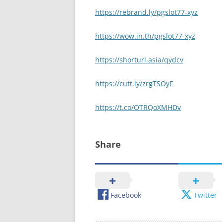
https://rebrand.ly/pgslot77-xyz
https://wow.in.th/pgslot77-xyz
https://shorturl.asia/qydcv
https://cutt.ly/zrgTSOyF
https://t.co/OTRQoXMHDv
Share
Facebook
Twitter