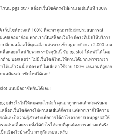
ไรบน pgslot77 สล็อตเว็บไซต์ตรงไม่ผ่านเอเย่นต์แท้ 100%
นต์ เว็บไซต์ตรงแท้ 100% ที่จะพาคุณมาสัมผัสประสบการณ์
คยเจอมาก่อน พวกเราเป็นสล็อตเว็บไซต์ตรงที่เปิดให้บริการ
มีเกมสล็อตให้คุณเลือกเล่นทางเข้าpgมากยิ่งกว่า 2,000 เกม
็อตออนไลน์กับพวกเราปัจจุบันนี้ รับ pg slot โค้ดฟรีได้โดย
อีกด้วย บอกเลยว่า ไม่มีเว็บไซต์ไหนให้ท่านได้มากเท่าพวกเรา
ด้แล้ววันนี้ สมัครฟรี ไม่เสียค่าใช้จ่าย 100% เล่นเกมที่ถูกอก
ยนสมัครสมาชิกใหม่ได้เลย!
slot แบบมืออาชีพกันได้เลย!
pg อย่างไรไม่ให้หมดทุนไวล่ะก็ คุณมาถูกทางแล้วล่ะครับผม
็นสล็อตเว็บไซต์ตรงไม่ผ่านเอเย่นต์ก็ตาม แต่พวกเราก็ให้ความ
ณ์และก็ความรู้สำหรับเพื่อการได้กำไรจากการเล่นpgslotให้
ารถเล่นสล็อตรวมทั้งได้กำไรได้จากที่คุณต้องการอย่างแท้จริง
ป็นเยี่ยงไรบ้างนั้น มาดูกันเลยนะครับ