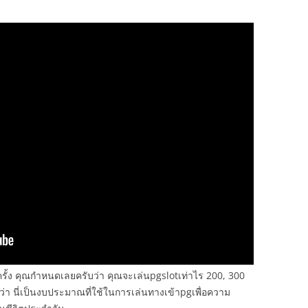
กครั้ง คุณกำหนดเลยครับว่า คุณจะเล่นpgslotเท่าไร 200, 300
อว่า นี่เป็นงบประมาณที่ใช้ในการเล่นทางเข้าpgเพื่อความ