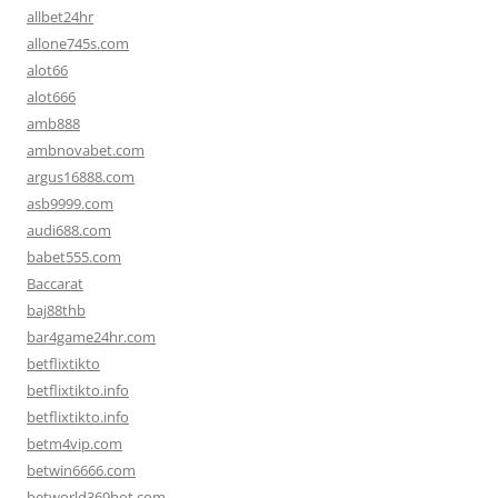
allbet24hr
allone745s.com
alot66
alot666
amb888
ambnovabet.com
argus16888.com
asb9999.com
audi688.com
babet555.com
Baccarat
baj88thb
bar4game24hr.com
betflixtikto
betflixtikto.info
betflixtikto.info
betm4vip.com
betwin6666.com
betworld369hot.com