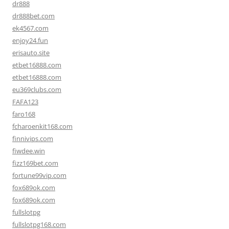
dr888
dr888bet.com
ek4567.com
enjoy24.fun
erisauto.site
etbet16888.com
etbet16888.com
eu369clubs.com
FAFA123
faro168
fcharoenkit168.com
finnivips.com
fiwdee.win
fizz169bet.com
fortune99vip.com
fox689ok.com
fox689ok.com
fullslotpg
fullslotpg168.com