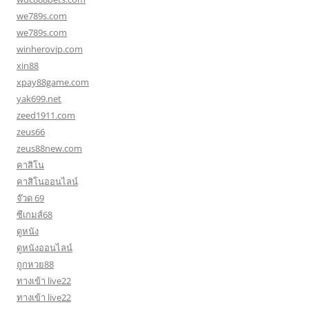
we789s.com
we789s.com
winherovip.com
xin88
xpay88game.com
yak699.net
zeed1911.com
zeus66
zeus88new.com
คาสิโน
คาสิโนออนไลน์
จ๊วด 69
ซีเกมส์68
ดูหนัง
ดูหนังออนไลน์
ถูกหวย88
ทางเข้า live22
ทางเข้า live22