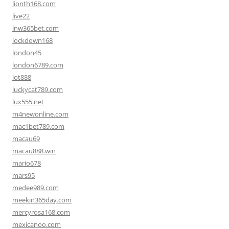
lionth168.com
live22
lnw365bet.com
lockdown168
london45
london6789.com
lot888
luckycat789.com
lux555.net
m4newonline.com
mac1bet789.com
macau69
macau888.win
mario678
mars95
medee989.com
meekin365day.com
mercyrosa168.com
mexicanoo.com