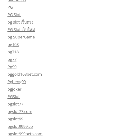
PG
PG Slot
pg slot เว็บตรง
PG Slot เว็บใหม่
pg SuperGame
pg168
pg718
pg77
Pg99
pggold168bet.com
Pgheng99
pgjoker
PGSlot
pgslot77
pgslot77.com
pgslot99
pgslot9999.co
pgslot999bets.com