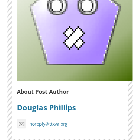
About Post Author
Douglas Phillips
noreply@ttxva.org