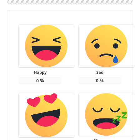
Happy
Sad
0
%
0
%