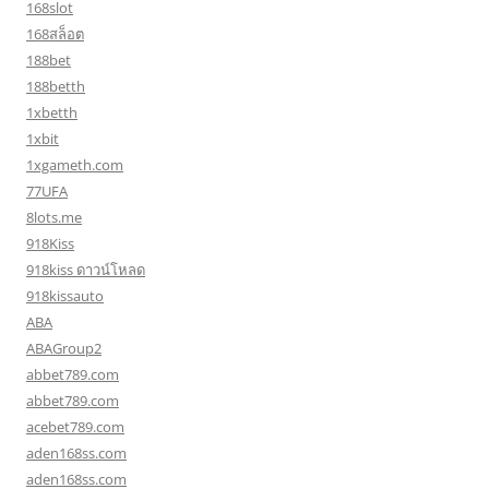
168slot
168สล็อต
188bet
188betth
1xbetth
1xbit
1xgameth.com
77UFA
8lots.me
918Kiss
918kiss ดาวน์โหลด
918kissauto
ABA
ABAGroup2
abbet789.com
abbet789.com
acebet789.com
aden168ss.com
aden168ss.com