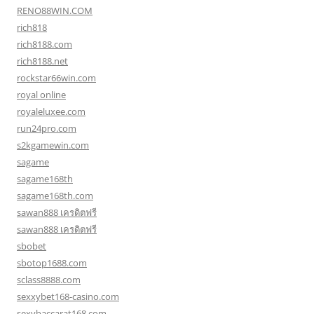
RENO88WIN.COM
rich818
rich8188.com
rich8188.net
rockstar66win.com
royal online
royaleluxee.com
run24pro.com
s2kgamewin.com
sagame
sagame168th
sagame168th.com
sawan888 เครดิตฟรี
sawan888 เครดิตฟรี
sbobet
sbotop1688.com
sclass8888.com
sexxybet168-casino.com
sexybaccarat168.com