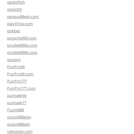
pgslotfish
pgslotth
pgzeus88win.com
play97vip.com
pokbet
porsche999.com
proded888x.com
proded888x.com
punpro
PunPro66
PunPro66.com
PunPro777
PunPro777.com
puntaek66
puntaek77
Pussy888
pussy888play
pussy888win
ramclubx.com