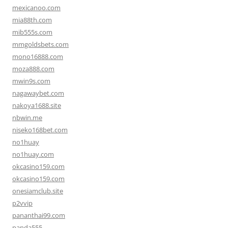
mexicanoo.com
mia88th.com
mib555s.com
mmgoldsbets.com
mono16888.com
moza888.com
mwin9s.com
nagawaybet.com
nakoya1688.site
nbwin.me
niseko168bet.com
no1huay
no1huay.com
okcasino159.com
okcasino159.com
onesiamclub.site
p2vvip
pananthai99.com
panda555