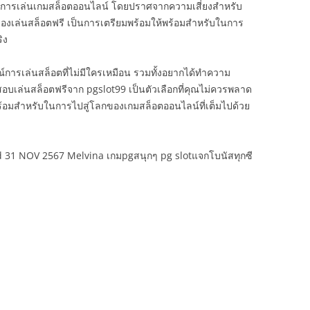
ารเล่นเกมสล็อตออนไลน์ โดยปราศจากความเสี่ยงสำหรับ
ลองเล่นสล็อตฟรี เป็นการเตรียมพร้อมให้พร้อมสำหรับในการ
ิง
ณ์การเล่นสล็อตที่ไม่มีใครเหมือน รวมทั้งอยากได้ทำความ
สอบเล่นสล็อตฟรีจาก pgslot99 เป็นตัวเลือกที่คุณไม่ควรพลาด
้อมสำหรับในการไปสู่โลกของเกมสล็อตออนไลน์ที่เต็มไปด้วย
rld 31 NOV 2567 Melvina เกมpgสนุกๆ pg slotแจกโบนัสทุกซี