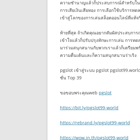
ความชำนาญแล้วก็ประสบการณ์สำหรับในก
การเสียเงินเสียทอง การเลือกใช้บริการทด
เข้าสู่โลกของการเล่นสล็อตออนไลน์ที่แท้จร
ท้ายที่สุด ถ้าเกิดคุณอยากสัมผัสประสบการ
เข้าใจแล้วก็ปรับปรุงทักษะการเล่น การทด
มาร่วมสนุกสนานกับพวกเราแล้วก็เตรียมพร
ความตื่นเต้นและก็ความสนุกสนานร่าเริง
pgslot เข้าสู่ระบบ pgslot pgslot99.wo
ซั่น Top 39
ขอขอบพระคุณweb
pgslot
https://bit.ly/pgslot99-world
https://rebrand.ly/pgslot99-world
https://wow.in.th/pgslot99-world