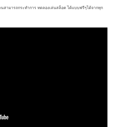
ท่านสามารถกระทำการ ทดลองเล่นสล็อต ได้แบบฟรีๆได้จากทุก