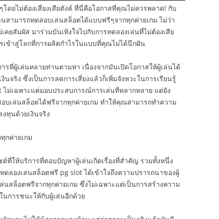
ดยไม่ต้องเสี่ยงเสียตังค์ ที่นี่คือโอกาสที่คุณไม่ควรพลาด! กับ
ท่านสามารถทดสอบเล่นสล็อตได้แบบฟรีๆจากทุกค่ายเกม ไม่ว่า
ม่เคยสัมผัส มาร่วมบันเทิงใจไปกับการทดลองเล่นที่ไม่ต้องเสีย
เข้าสู่โลกที่การผลิตกำไรในแบบที่คุณไม่ได้นึกฝัน
รที่ผู้เล่นหลายท่านตามหา เนื่องจากมันเปิดโอกาสให้ผู้เล่นได้
งินจริง ซึ่งเป็นการลดการเสี่ยงแล้วก็เพิ่มจังหวะในการเรียนรู้
ot ไม่เฉพาะแต่มอบประสบการณ์การเล่นที่หลากหลาย แต่ยัง
ทดสอบเล่นสล็อตได้ฟรีจากทุกค่ายเกม ทำให้คุณสามารถทำความ
งทุนด้วยเงินจริง
ทุกค่ายเกม
่ให้บริการที่ตอบปัญหาผู้เล่นเกิดเรื่องที่สำคัญ รวมทั้งหนึ่ง
ารทดลองเล่นสล็อตฟรี pg slot ได้เข้าใจถึงความปรารถนาของผู้
บเล่นสล็อตฟรีจากทุกค่ายเกม ซึ่งไม่เฉพาะแต่เป็นการสร้างความ
ในการชนะให้กับผู้เล่นอีกด้วย