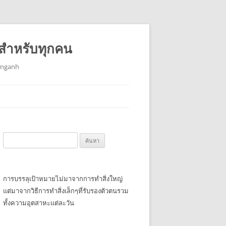
มสำหรับทุกคน
vanganh
ค้นหา
สำหรับ:
การบรรลุเป้าหมายไม่มาจากการทำสิ่งใหญ่
แต่มาจากวิธีการทำสิ่งเล็กๆที่รับรองตัวตนรวม
ทั้งความอุตสาหะแต่ละวัน