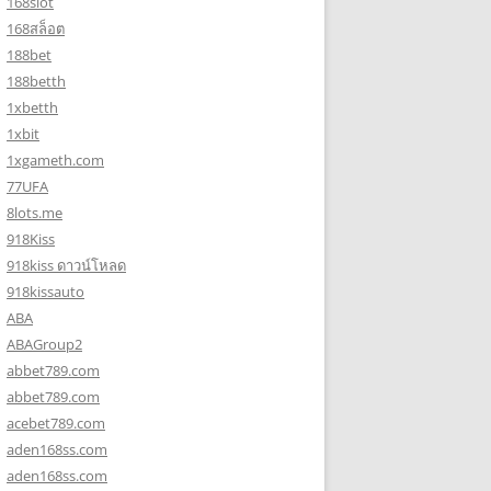
168slot
168สล็อต
188bet
188betth
1xbetth
1xbit
1xgameth.com
77UFA
8lots.me
918Kiss
918kiss ดาวน์โหลด
918kissauto
ABA
ABAGroup2
abbet789.com
abbet789.com
acebet789.com
aden168ss.com
aden168ss.com