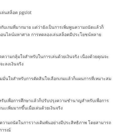
ล่นสล็อต pgslot
ับเกมที่มากมาย แต่ว่ายังเป็นการเพิ่มพูนความถนัดแล้วก็
ตออนไลน์มหาศาล การทดลองเล่นสล็อตมีประโยชน์หลาย
ดความกลุ้มใจสำหรับในการเล่นด้วยเงินจริง เนื่องด้วยคุณจะ
จะลงเงินจริง
ามมั่นใจสำหรับการตัดสินใจเลือกเกมแล้วก็แผนการที่เหมาะสม
หรับเพื่อการศึกษาแล้วก็ปรับปรุงความชำนาญสำหรับเพื่อการ
เพิ่มมากขึ้นเมื่อเล่นด้วยเงินจริง
ุงความถนัดในการวางเดิมพันอย่างมีประสิทธิภาพ โดยสามารถ
ุการณ์