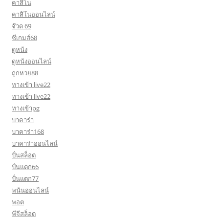
คาสิโน
คาสิโนออนไลน์
จ๊วด 69
ซีเกมส์68
ดูหนัง
ดูหนังออนไลน์
ถูกหวย88
ทางเข้า live22
ทางเข้า live22
ทางเข้าpg
บาคาร่า
บาคาร่า168
บาคาร่าออนไลน์
ปั่นสล็อต
ปั่นแตก66
ปั่นแตก77
พนันออนไลน์
พอต
พีจีสล็อต