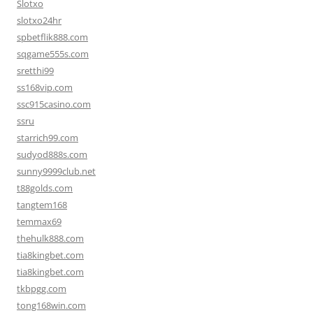
Slotxo
slotxo24hr
spbetflik888.com
sqgame555s.com
sretthi99
ss168vip.com
ssc915casino.com
ssru
starrich99.com
sudyod888s.com
sunny9999club.net
t88golds.com
tangtem168
temmax69
thehulk888.com
tia8kingbet.com
tia8kingbet.com
tkbpgg.com
tong168win.com