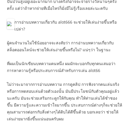
ปั่นป่วนสูงอยู่เยอะมากมาก บางครั้งก็อาจจะจ่ายรางวัลนานๆครั้ง
ครั้ง แต่ว่าถ้าหากจ่ายทีเมื่อไหร่ก็มั่งมีไม่รู้เรื่องเลยล่ะนะครับ
การอ่านบทความเกี่ยวกับ alot666 จะช่วยให้เล่นง่ายขึ้นหรือ
เปล่า?
ผู้คนจำนวนไม่ใช้น้อยอาจจะสงสัยว่า การอ่านบทความเกี่ยวกับ
สล็อตออนไลน์จะช่วยให้เล่นง่ายขึ้นหรือไม่? แน่ๆว่า ในฐานะ
ที่ผมเป็นนักเขียนบทความคนหนึ่ง ผมมักจะบอกกับทุกคนเสมอว่า
การหาความรู้หรือประสบการณ์สำหรับการเล่น alot66
ไม่ว่าจะมาจากการอ่านบทความ การดูคลิป การฟังจากคนเล่นจริง
หรือการทดสอบเล่นด้วยตัวเองนั้น มันมีประโยชน์กับตัวคุณอยู่แล้ว
นะครับ มันจะช่วยเสริมกระดูกให้กับคุณ ทำให้ท่านเล่นได้ช่ำชอง
ขึ้น มีความรู้และความเข้าใจมากขึ้น ประสบการณ์ต่างๆก็จะช่วยให้
คุณสามารถต่อกรกับสิ่งต่างๆได้ดิบได้ดีขึ้นด้วย บอกเลยว่า ช่วยให้
เล่นง่ายมากยิ่งขึ้นแน่นอนครับผม