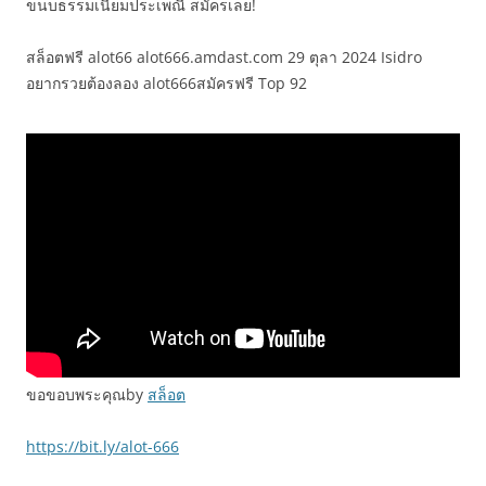
ขนบธรรมเนียมประเพณี สมัครเลย!
สล็อตฟรี alot66 alot666.amdast.com 29 ตุลา 2024 Isidro
อยากรวยต้องลอง alot666สมัครฟรี Top 92
ขอขอบพระคุณby
สล็อต
https://bit.ly/alot-666