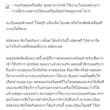
• รองรับทุกเครื่องมือ: คุณสามารถเข้าใช้งานเว็บของพวกเรา
รวมถึงระบบต่างๆได้บนเครื่องมือทุกวัสดุอุปกรณ์ ไม่ว่า
จะเป็นคอมพิวเตอร์ โน้ตบุ๊ก แท็ปเล็ต ไอแพด หรือโทรศัพท์เคลื่อนที่
ระบบใดก็ตาม
สมัครสมาชิกใหม่กับเรา สล็อต ได้แล้ววันนี้ สมัครฟรี ไร้ค่าจารีต
อะไรก็แล้วแต่ทั้งหมดทั้งปวง สมัครเลย!
คุณสมบัตจัดเต็มขนาดนี้ ผมรู้สึกว่าทุกคนคงจะพร้อมสำหรับเพื่อการ
เข้าใช้บริการ alot666 ของเราแล้วล่ะขอรับ ผมขอย้ำอีกรอบครับว่า
ถึงแม้ว่าจะคุณจะเป็นมือใหม่ สายทุนน้อย มืออาชีพ หรือสายทุนดก
ก็สามารถเข้ามาเล่นเกมกับพวกเราได้แน่ๆ มีบทความสล็อตดีๆให้
เลือกอ่านเยอะแยะ ทดลองเล่นสล็อตฟรีในโหมดทดลองเล่นได้เต็มที่
เล่นเกมหรือใช้บริการในส่วนต่างๆผ่านเครื่องใช้ไม้สอยอะไรก็ได้
แล้วแต่คุณ บอกเลยว่า สบายต่อการใช้แรงงานแน่นอนครับผม หาก
คุณไม่อยากเสียโอกาสสำหรับในการทำเงินดีๆล่ะก็ มาลงทะเบียน
สมัครสมาชิกใหม่กับพวกเราได้แล้ววันนี้ ลงทะเบียนใหม่ฟรี ไร้ค่า