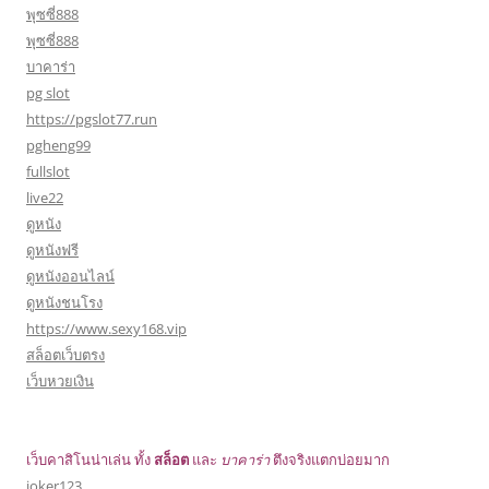
พุซซี่888
พุซซี่888
บาคาร่า
pg slot
https://pgslot77.run
pgheng99
fullslot
live22
ดูหนัง
ดูหนังฟรี
ดูหนังออนไลน์
ดูหนังชนโรง
https://www.sexy168.vip
สล็อตเว็บตรง
เว็บหวยเงิน
เว็บคาสิโนน่าเล่น ทั้ง
สล็อต
และ
บาคาร่า
ตึงจริงแตกบ่อยมาก
joker123