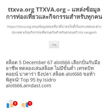
ttxva.org TTXVA.org – แหล่งข้อมูล
การท่องเที่ยวและกิจกรรมสำหรับทุกคน
https://ttxva.org เสนอข้อมูลท่องเที่ยวที่น่าสนใจทั้งในประเทศและต่าง
ประเทศ พร้อมกิจกรรมที่ครบครันสำหรับครอบครัว ttx vanganh
ข้าม
เมนู
ไป
ยัง
เนื้อหา
สล็อต 5 December 67 alot666 เลือกปั่นกับมือ
อาชีพ ทดลองเล่นสล็อต ไม่มีขั้นต่ำ เทรดบิท
คอยน์ บาคาร่า ยิงปลา สล็อต alot666 ขอท้า
พิสูจน์! Top 95 by Isidro
alot666.amdast.com
0
1