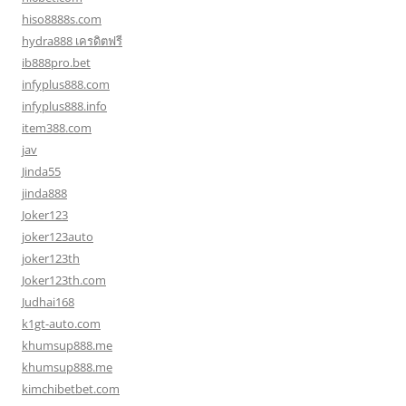
hiso8888s.com
hydra888 เครดิตฟรี
ib888pro.bet
infyplus888.com
infyplus888.info
item388.com
jav
Jinda55
jinda888
Joker123
joker123auto
joker123th
Joker123th.com
Judhai168
k1gt-auto.com
khumsup888.me
khumsup888.me
kimchibetbet.com