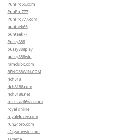
PunPro66.com
PunPro777
PunPro777.com
puntaek66
puntaek77
Pussy888
pussy888play
pussy888win
ramclubx.com
RENO88WIN.COM
rich818
rich8188.com
rich8188.net
rockstar66win.com
royal online
royaleluxee.com
run24pro.com
s2kgamewin.com
sagame