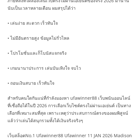
ภายหลังที่ได้ลองเล่นเว็บตรงไม่ผ่านเอเย่นต์ของจริง 2026 มานาน
นับเป็นเวลาหลายเดือน ผมสรุปได้ว่า
• เล่นง่าย สะดวก เร็วทันใจ
• ไม่มีอันตรายสูง ข้อมูลไม่รั่วไหล
• โปรโมชั่นและก็โบนัสแจกจริง
• เกมนานาประการ เล่นบันเทิงใจ จบไว
• ถอนเงินสบาย เร็วทันใจ
สำหรับคนใดกันแน่ที่กำลังมองหา ufawinner88 เว็บพนันออนไลน์
ที่เชื่อถือได้ในปี 2026 การเลือกเว็บไซต์ตรงไม่ผ่านเอเย่นต์ เป็นทาง
เลือกที่เหมาะสมที่สุด เพราะเหตุว่าประสบการณ์ตรงของผมพิสูจน์
แล้วว่าเล่นได้สนุกรวมทั้งได้เงินจริงจริงๆ
เว็บสล็อตNo.1 Ufawinner88 Ufawinner 11 JAN 2026 Madison