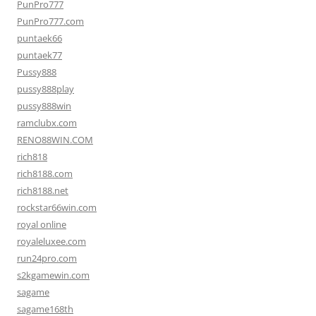
PunPro777
PunPro777.com
puntaek66
puntaek77
Pussy888
pussy888play
pussy888win
ramclubx.com
RENO88WIN.COM
rich818
rich8188.com
rich8188.net
rockstar66win.com
royal online
royaleluxee.com
run24pro.com
s2kgamewin.com
sagame
sagame168th