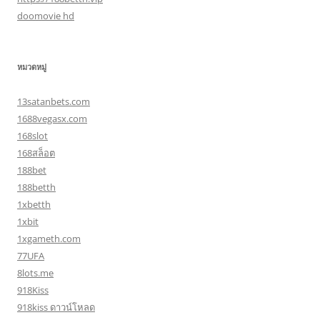
doomovie hd
หมวดหมู่
13satanbets.com
1688vegasx.com
168slot
168สล็อต
188bet
188betth
1xbetth
1xbit
1xgameth.com
77UFA
8lots.me
918Kiss
918kiss ดาวน์โหลด