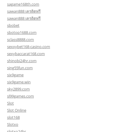
sagame168th.com
sawan888 เครดิตฟรี
sawan888 เครดิตฟรี
sbobet
sbotop1688.com
sclass8888.com
sexxybet168-casino.com
sexybaccarat168.com
shinobi24hr.com
sing55fun.com
six9game
six9game.win
sky2899.com
sl99games.com
Slot
Slot Online
slot168
Slotxo
slotxo24hr