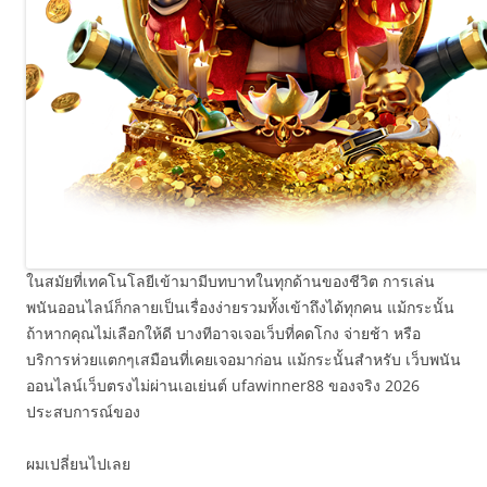
ในสมัยที่เทคโนโลยีเข้ามามีบทบาทในทุกด้านของชีวิต การเล่น
พนันออนไลน์ก็กลายเป็นเรื่องง่ายรวมทั้งเข้าถึงได้ทุกคน แม้กระนั้น
ถ้าหากคุณไม่เลือกให้ดี บางทีอาจเจอเว็บที่คดโกง จ่ายช้า หรือ
บริการห่วยแตกๆเสมือนที่เคยเจอมาก่อน แม้กระนั้นสำหรับ เว็บพนัน
ออนไลน์เว็บตรงไม่ผ่านเอเย่นต์ ufawinner88 ของจริง 2026
ประสบการณ์ของ
ผมเปลี่ยนไปเลย