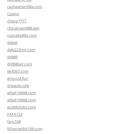
cashgame168x.com
Casino
chang7777
chinatown888.win
cupcake88x.com
debet
dgb222hot.com
dr888
dr888bet.com
ek4567.com
enjoy24.fun
erisauto.site
etbet16888.com
etbet16888.com
eu369clubs.com
FAFA123
faro168
fcharoenkit168.com