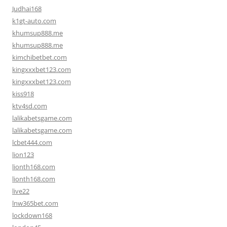
Judhai168
k1gt-auto.com
khumsup888.me
khumsup888.me
kimchibetbet.com
kingxxxbet123.com
kingxxxbet123.com
kiss918
ktv4sd.com
lalikabetsgame.com
lalikabetsgame.com
lcbet444.com
lion123
lionth168.com
lionth168.com
live22
lnw365bet.com
lockdown168