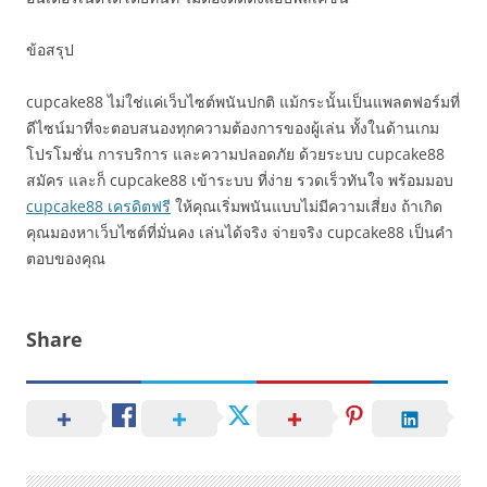
ข้อสรุป
cupcake88 ไม่ใช่แค่เว็บไซต์พนันปกติ แม้กระนั้นเป็นแพลตฟอร์มที่
ดีไซน์มาที่จะตอบสนองทุกความต้องการของผู้เล่น ทั้งในด้านเกม
โปรโมชั่น การบริการ และความปลอดภัย ด้วยระบบ cupcake88
สมัคร และก็ cupcake88 เข้าระบบ ที่ง่าย รวดเร็วทันใจ พร้อมมอบ
cupcake88 เครดิตฟรี
ให้คุณเริ่มพนันแบบไม่มีความเสี่ยง ถ้าเกิด
คุณมองหาเว็บไซต์ที่มั่นคง เล่นได้จริง จ่ายจริง cupcake88 เป็นคำ
ตอบของคุณ
Share