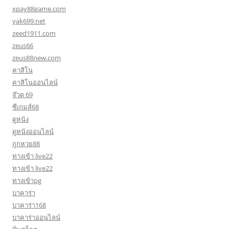
xpay88game.com
yak699.net
zeed1911.com
zeus66
zeus88new.com
คาสิโน
คาสิโนออนไลน์
จ๊วด 69
ซีเกมส์68
ดูหนัง
ดูหนังออนไลน์
ถูกหวย88
ทางเข้า live22
ทางเข้า live22
ทางเข้าpg
บาคาร่า
บาคาร่า168
บาคาร่าออนไลน์