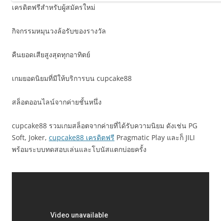
เครดิตฟรีสำหรับผู้สมัครใหม่
กิจกรรมหมุนวงล้อรับของรางวัล
คืนยอดเสียสูงสุดทุกอาทิตย์
เกมยอดนิยมที่มีให้บริการบน cupcake88
สล็อตออนไลน์จากค่ายชั้นหนึ่ง
cupcake88 รวมเกมสล็อตจากค่ายที่ได้รับความนิยม ดังเช่น PG
Soft, Joker,
cupcake88 เครดิตฟรี
Pragmatic Play และก็ JILI
พร้อมระบบทดสอบเล่นและโบนัสแตกบ่อยครั้ง