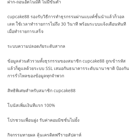
ฝาก-ถอนอัตโนมัติ ไม่มีขั้นต่ำ
cupcake88 รองรับวิธีการทำธุรกรรมผ่านแบงค์ชั้นนำแล้วก็วอล
เลท ใช้เวลาทำรายการไม่ถึง 30 วินาที พร้อมระบบแจ้งเตือนทันที
เมื่อทำรายการเสร็จ
ระบบความปลอดภัยระดับสากล
ข้อมูลส่วนตัวรวมทั้งธุรกรรมของสมาชิก cupcake88 ถูกเข้ารหัส
แล้วก็ดูแลด้วยระบบ SSL เสมอกันธนาคารระดับนานาชาติ ป้องกัน
การรั่วไหลของข้อมูลทุกจำพวก
สิทธิพิเศษสำหรับสมาชิก cupcake88
โบนัสเพิ่มเงินทีแรก 100%
โปรชวนเพื่อนฝูง รับค่าคอมมิชชั่นไม่ยั้ง
กิจกรรมทายผล ลุ้นเครดิตฟรีรายสัปดาห์