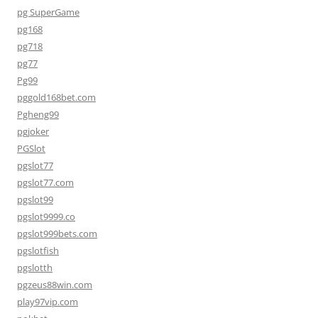
pg SuperGame
pg168
pg718
pg77
Pg99
pggold168bet.com
Pgheng99
pgjoker
PGSlot
pgslot77
pgslot77.com
pgslot99
pgslot9999.co
pgslot999bets.com
pgslotfish
pgslotth
pgzeus88win.com
play97vip.com