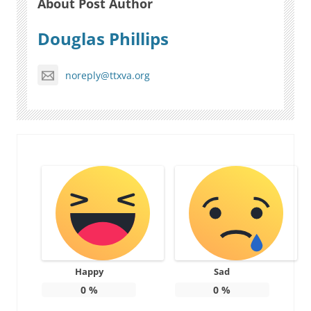
About Post Author
Douglas Phillips
noreply@ttxva.org
Happy
Sad
0
%
0
%