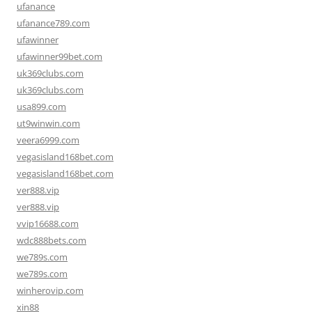
ufanance
ufanance789.com
ufawinner
ufawinner99bet.com
uk369clubs.com
uk369clubs.com
usa899.com
ut9winwin.com
veera6999.com
vegasisland168bet.com
vegasisland168bet.com
ver888.vip
ver888.vip
vvip16688.com
wdc888bets.com
we789s.com
we789s.com
winherovip.com
xin88