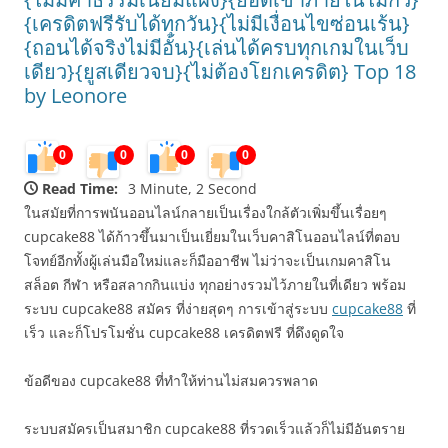
{เครดิตฟรีรับได้ทุกวัน}{ไม่มีเงื่อนไขซ่อนเร้น}
{ถอนได้จริงไม่มีอั้น}{เล่นได้ครบทุกเกมในเว็บ
เดียว}{ยูสเดียวจบ}{ไม่ต้องโยกเครดิต} Top 18
by Leonore
0
0
0
0
Read Time:
3 Minute, 2 Second
ในสมัยที่การพนันออนไลน์กลายเป็นเรื่องใกล้ตัวเพิ่มขึ้นเรื่อยๆ
cupcake88 ได้ก้าวขึ้นมาเป็นเยี่ยมในเว็บคาสิโนออนไลน์ที่ตอบ
โจทย์อีกทั้งผู้เล่นมือใหม่และก็มืออาชีพ ไม่ว่าจะเป็นเกมคาสิโน
สล็อต กีฬา หรือสลากกินแบ่ง ทุกอย่างรวมไว้ภายในที่เดียว พร้อม
ระบบ cupcake88 สมัคร ที่ง่ายสุดๆ การเข้าสู่ระบบ
cupcake88
ที่
เร็ว และก็โปรโมชั่น cupcake88 เครดิตฟรี ที่ดึงดูดใจ
ข้อดีของ cupcake88 ที่ทำให้ท่านไม่สมควรพลาด
ระบบสมัครเป็นสมาชิก cupcake88 ที่รวดเร็วแล้วก็ไม่มีอันตราย