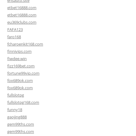
erisauto.site
etbet16888.com
etbet16888.com
eu369clubs.com
FAFA123
faro168
fcharoenkit168.com
finnivips.com
fiwdee.win
fizz169bet.com
fortune99vip.com
fox689ok.com
fox689ok.com
fullslotpg
fullslotpg168.com
funny18
gaojing888
gem99ths.com
gem99ths.com