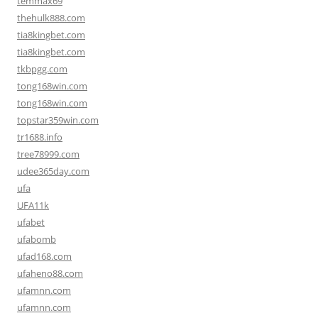
temmax69
thehulk888.com
tia8kingbet.com
tia8kingbet.com
tkbpgg.com
tong168win.com
tong168win.com
topstar359win.com
tr1688.info
tree78999.com
udee365day.com
ufa
UFA11k
ufabet
ufabomb
ufad168.com
ufaheno88.com
ufamnn.com
ufamnn.com