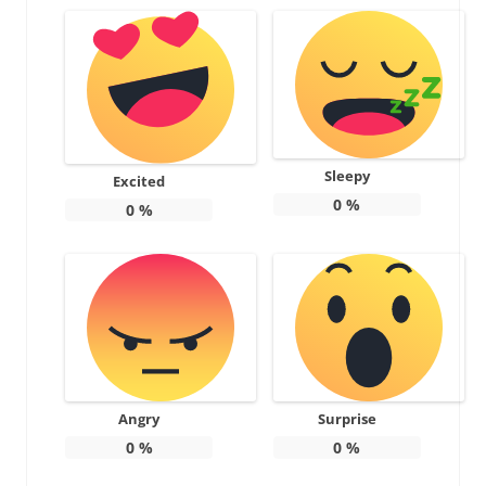
Sleepy
Excited
0
%
0
%
Angry
Surprise
0
%
0
%