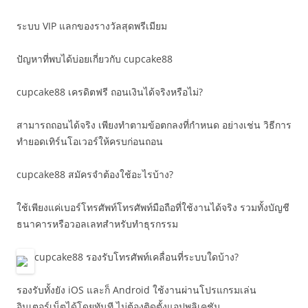
ระบบ VIP แลกของรางวัลสุดพรีเมียม
ปัญหาที่พบได้บ่อยเกี่ยวกับ cupcake88
cupcake88 เครดิตฟรี ถอนเงินได้จริงหรือไม่?
สามารถถอนได้จริง เพียงทำตามข้อตกลงที่กำหนด อย่างเช่น วิธีการ
ทำยอดเทิร์นโอเวอร์ให้ครบก่อนถอน
cupcake88 สมัครจำต้องใช้อะไรบ้าง?
ใช้เพียงแค่เบอร์โทรศัพท์โทรศัพท์มือถือที่ใช้งานได้จริง รวมทั้งบัญชี
ธนาคารหรือวอลเลทสำหรับทำธุรกรรม
cupcake88 รองรับโทรศัพท์เคลื่อนที่ระบบใดบ้าง?
รองรับทั้งยัง iOS และก็ Android ใช้งานผ่านโปรแกรมเล่น
อินเตอร์เน็ตได้โดยทันที ไม่ต้องติดตั้งแอปพลิเคชัน