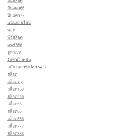
ปั่นสล็อต
ปั่นแตก66
ปั่นแตก77
พนันออนไลน์
พอต
พีจีสล็อต
พุซซี่888
ยูฟ่าเบท
รับทำเว็บพนัน
สมัครสมาชิก lotto432
สล็อต
สล็อต pg
สล็อต168
สล็อต456
สล็อต55
สล็อต66
สล็อต666
สล็อต777
สล็อต888