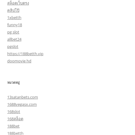
สล็อตเว็บตรง
คลิปโป๊
1xbetth
funny18
pg slot
allbet24
pgslot
https://188betth.vip
doomovie hd
หมวดหมู่
13satanbets.com
1688vegasx.com
168slot
168สล็อต
188bet
188betth