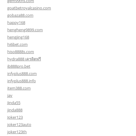
gem99ths.com
goatbetroyalcasino.com
gobaza88.com
happy168
hengheng9899.com
hengjing168
hi6bet.com
hiso8888s.com
hydra888 เครดิตฟรี
ib888pro.bet
infyplus888.com
infyplus888.info
item388.com
jav
Jinda55
jinda888
Joker123
joker123auto
joker123th