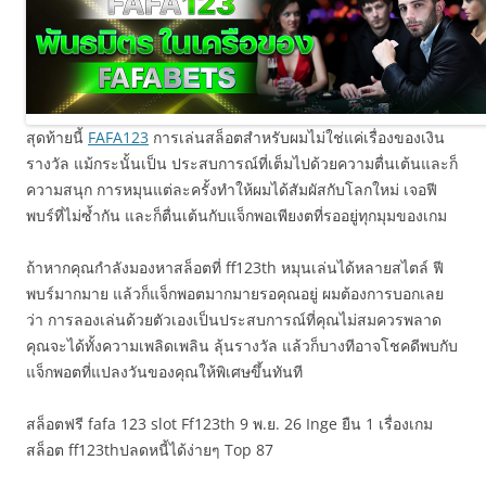
สุดท้ายนี้
FAFA123
การเล่นสล็อตสำหรับผมไม่ใช่แค่เรื่องของเงิน
รางวัล แม้กระนั้นเป็น ประสบการณ์ที่เต็มไปด้วยความตื่นเต้นและก็
ความสนุก การหมุนแต่ละครั้งทำให้ผมได้สัมผัสกับโลกใหม่ เจอฟี
พบร์ที่ไม่ซ้ำกัน และก็ตื่นเต้นกับแจ็กพอเพียงตที่รออยู่ทุกมุมของเกม
ถ้าหากคุณกำลังมองหาสล็อตที่ ff123th หมุนเล่นได้หลายสไตล์ ฟี
พบร์มากมาย แล้วก็แจ็กพอตมากมายรอคุณอยู่ ผมต้องการบอกเลย
ว่า การลองเล่นด้วยตัวเองเป็นประสบการณ์ที่คุณไม่สมควรพลาด
คุณจะได้ทั้งความเพลิดเพลิน ลุ้นรางวัล แล้วก็บางทีอาจโชคดีพบกับ
แจ็กพอตที่แปลงวันของคุณให้พิเศษขึ้นทันที
สล็อตฟรี fafa 123 slot Ff123th 9 พ.ย. 26 Inge ยืน 1 เรื่องเกม
สล็อต ff123thปลดหนี้ได้ง่ายๆ Top 87