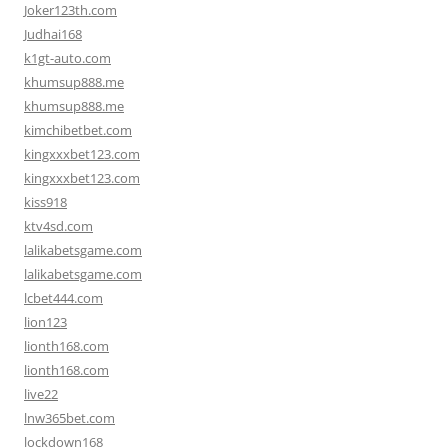
Joker123th.com
Judhai168
k1gt-auto.com
khumsup888.me
khumsup888.me
kimchibetbet.com
kingxxxbet123.com
kingxxxbet123.com
kiss918
ktv4sd.com
lalikabetsgame.com
lalikabetsgame.com
lcbet444.com
lion123
lionth168.com
lionth168.com
live22
lnw365bet.com
lockdown168