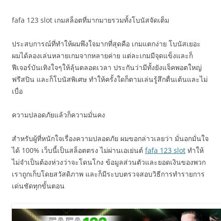
fafa 123 slot เกมสล็อตที่มากมายรวมทั้งโบนัสจัดเต็ม
ประสบการณ์ที่ทำให้ผมพึงใจมากที่สุดคือ เกมแตกง่าย โบนัสเยอะ
ผมได้ลองเล่นหลายเกมจากหลายค่าย แต่ละเกมมีจุดแข็งและก็
ฟีเจอร์บันเทิงใจๆให้ลุ้นตลอดเวลา ประกันว่ามีทั้งยังแจ็คพอตใหญ่
ฟรีสปิน และก็โบนัสพิเศษ ทำให้ครั้งใดก็ตามเล่นรู้สึกตื่นเต้นและไม่
เบื่อ
ความปลอดภัยแล้วก็ความมั่นคง
สำหรับผู้ที่หนักใจเรื่องความปลอดภัย ผมขอกล่าวเลยว่า มั่นอกมั่นใจ
ได้ 100% เว็บนี้เป็นสล็อตตรง ไม่ผ่านเอเย่นต์
fafa 123 slot
ทำให้
ไม่จำเป็นต้องห่วงว่าจะโดนโกง ข้อมูลส่วนตัวและยอดเงินของพวก
เราถูกเก็บโดยสวัสดิภาพ และก็มีระบบตรวจสอบวิธีการทำรายการ
เด่นชัดทุกขั้นตอน