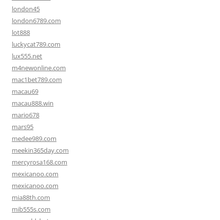
london45
london6789.com
lot888
luckycat789.com
lux555.net
m4newonline.com
mac1bet789.com
macau69
macau888.win
mario678
mars95
medee989.com
meekin365day.com
mercyrosa168.com
mexicanoo.com
mexicanoo.com
mia88th.com
mib555s.com