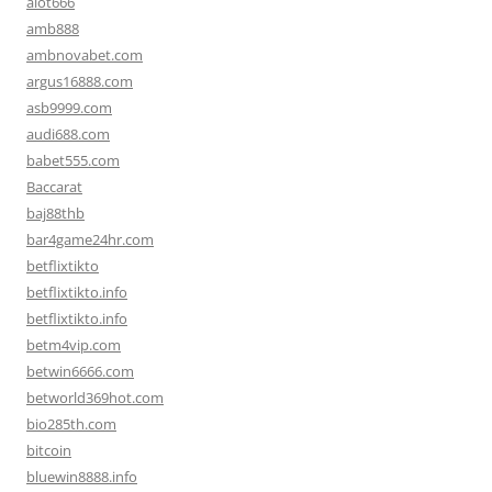
alot666
amb888
ambnovabet.com
argus16888.com
asb9999.com
audi688.com
babet555.com
Baccarat
baj88thb
bar4game24hr.com
betflixtikto
betflixtikto.info
betflixtikto.info
betm4vip.com
betwin6666.com
betworld369hot.com
bio285th.com
bitcoin
bluewin8888.info