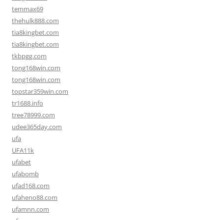
temmax69
thehulk888.com
tia8kingbet.com
tia8kingbet.com
tkbpgg.com
tong168win.com
tong168win.com
topstar359win.com
tr1688.info
tree78999.com
udee365day.com
ufa
UFA11k
ufabet
ufabomb
ufad168.com
ufaheno88.com
ufamnn.com