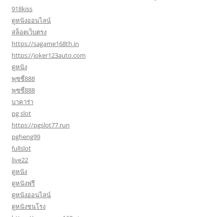
918kiss
ดูหนังออนไลน์
สล็อตเว็บตรง
https://sagame168th.in
https://joker123auto.com
ดูหนัง
พุซซี่888
พุซซี่888
บาคาร่า
pg slot
https://pgslot77.run
pgheng99
fullslot
live22
ดูหนัง
ดูหนังฟรี
ดูหนังออนไลน์
ดูหนังชนโรง