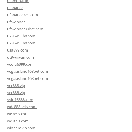
ufamnn.com
ufanance
ufanance789.com
ufawinner
ufawinner99bet.com
uk369clubs.com
uk369clubs.com
usa899.com
ut9winwin.com
veera6999.com
vegasisland168bet.com
vegasisland168bet.com
ver888.vip
ver888.vip
vvip16688.com
wdc888bets.com
we789s.com
we789s.com
winherovip.com