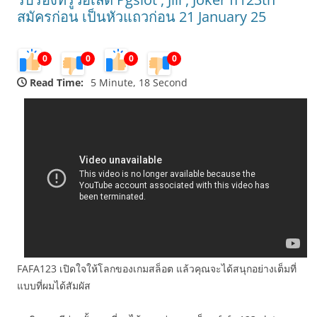
สมัครก่อน เป็นหัวแถวก่อน 21 January 25
0
0
0
0
Read Time:
5 Minute, 18 Second
FAFA123 เปิดใจให้โลกของเกมสล็อต แล้วคุณจะได้สนุกอย่างเต็มที่
แบบที่ผมได้สัมผัส