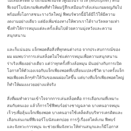
ไม่เสียเครดิต บางเกมมีฟีเจอร์ตัวคูณเงินรางวัล (Multiplier) หรือ
ฟีเจอร์โบนัสเกมพิเศษที่ทำให้ผมรู้สึกเสมือนกำลังเล่นเกมผจญภัยไป
พร้อมทั้งโอกาสชนะรางวัลใหญ่ ฟีพบร์พวกนี้มิได้มีไว้ให้มีความ
งดงามอย่างเดียว แต่ยังเพิ่มช่องทางให้พวกเราได้รางวัลหลายเท่า
ซึ่งทำให้การหมุนแต่ละครั้งเต็มไปด้วยความมุ่งหวังและความ
สนุกสนาน
และก็แน่นอน แจ็กพอตคือสิ่งที่ทุกคนต่างรอ จากประสบการณ์ของ
ผม ผมพบว่าการเล่นสล็อตไม่ใช่แค่การหมุนเพื่อความสนุกสนาน
ร่าเริงเพียงอย่างเดียว แต่ว่าทุกครั้งที่วงล้อหมุน มันอย่างกับการเปิด
โอกาสให้ตัวเองเจอกับแจ็กเพียงพอตที่เปลี่ยนแปลงชีวิต บางครั้งแจ็ก
พอเพียงตเล็กๆทำให้วันของผมผ่องใสขึ้น แต่บางทีแจ็กเพียงพอตใหญ่
ก็ทำให้ผมงงงวยอย่างแท้จริง
สิ่งที่ผมทำความเข้าใจจากการเล่นสล็อตคือ การเลือกเกมที่เหมาะ
สมกับตนเอง แล้วก็การใช้ฟีพบร์อย่างชาญฉลาด บางคนอาจหมุน
เร็วๆเพื่อลุ้นแจ็กเพียงพอต บางคนอาจใช้เคล็ดลับบริหารเครดิตและ
เลือกเล่นเกมที่ฟีเจอร์โบนัสแตกบ่อย การรู้เรื่องสไตล์เกม ฟีพบร์
และจังหวะการหมุน จะช่วยเพิ่มจังหวะให้ท่านสนุกและก็มีโอกาส