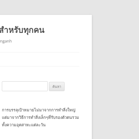
มสำหรับทุกคน
vanganh
ค้นหา
สำหรับ:
การบรรลุเป้าหมายไม่มาจากการทำสิ่งใหญ่
แต่มาจากวิธีการทำสิ่งเล็กๆที่รับรองตัวตนรวม
ทั้งความอุตสาหะแต่ละวัน