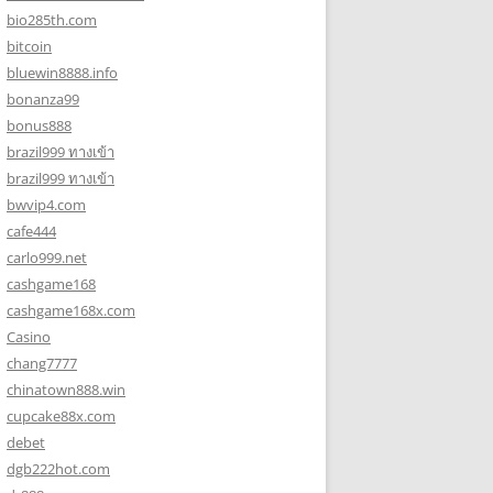
bio285th.com
bitcoin
bluewin8888.info
bonanza99
bonus888
brazil999 ทางเข้า
brazil999 ทางเข้า
bwvip4.com
cafe444
carlo999.net
cashgame168
cashgame168x.com
Casino
chang7777
chinatown888.win
cupcake88x.com
debet
dgb222hot.com