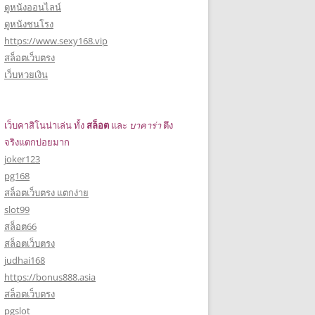
ดูหนังออนไลน์
ดูหนังชนโรง
https://www.sexy168.vip
สล็อตเว็บตรง
เว็บหวยเงิน
เว็บคาสิโนน่าเล่น ทั้ง
สล็อต
และ
บาคาร่า
ตึง
จริงแตกบ่อยมาก
joker123
pg168
สล็อตเว็บตรง แตกง่าย
slot99
สล็อต66
สล็อตเว็บตรง
judhai168
https://bonus888.asia
สล็อตเว็บตรง
pgslot