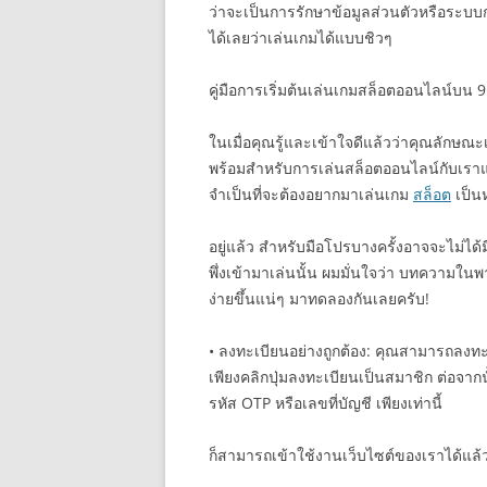
ว่าจะเป็นการรักษาข้อมูลส่วนตัวหรือระบบกา
ได้เลยว่าเล่นเกมได้แบบชิวๆ
คู่มือการเริ่มต้นเล่นเกมสล็อตออนไลน์บน 9
ในเมื่อคุณรู้และเข้าใจดีแล้วว่าคุณลักษณะ
พร้อมสำหรับการเล่นสล็อตออนไลน์กับเราแล
จำเป็นที่จะต้องอยากมาเล่นเกม
สล็อต
เป็น
อยู่แล้ว สำหรับมือโปรบางครั้งอาจจะไม่ได้ม
พึ่งเข้ามาเล่นนั้น ผมมั่นใจว่า บทความในพ
ง่ายขึ้นแน่ๆ มาทดลองกันเลยครับ!
• ลงทะเบียนอย่างถูกต้อง: คุณสามารถลงทะ
เพียงคลิกปุ่มลงทะเบียนเป็นสมาชิก ต่อจากน
รหัส OTP หรือเลขที่บัญชี เพียงเท่านี้
ก็สามารถเข้าใช้งานเว็บไซต์ของเราได้แล้