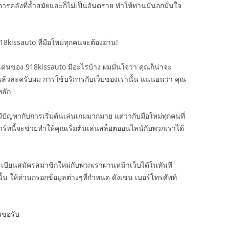
รคลังที่ล้ำสมัยและก็ไม่เป็นอันตราย ทำให้ท่านมั่นอกมั่นใจ
18kissauto ที่มือใหม่ทุกคนจะต้องอ่าน!
เด่นของ 918kissauto มีอะไรบ้าง ผมมั่นใจว่า คุณก็น่าจะ
้วล่ะครับผม การใช้บริการกับเว็บของเรานั้น แน่นอนว่า คุณ
หลัก
ีปัญหากับการเริ่มต้นเล่นเกมมากมาย แต่ว่ากับมือใหม่ทุกคนที่
าร์ทนี้จะช่วยทำให้คุณเริ่มต้นเล่นสล็อตออนไลน์กับพวกเราได้
เบียนสมัครสมาชิกใหม่กับพวกเราผ่านหน้าเว็บได้ในทันที
ั้น ให้ท่านกรอกข้อมูลต่างๆที่กำหนด ดังเช่น เบอร์โทรศัพท์
วขอรับ