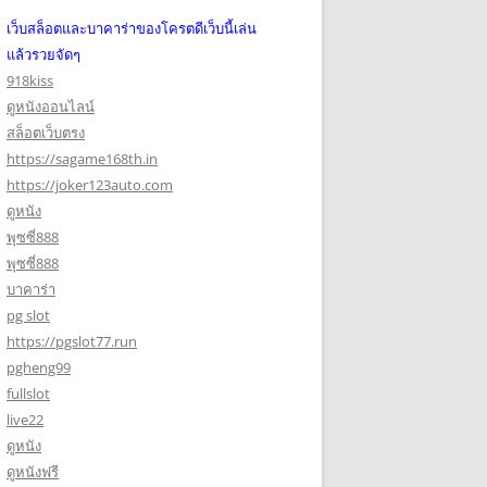
เว็บสล็อตและบาคาร่าของโครตดีเว็บนี้เล่น
แล้วรวยจัดๆ
918kiss
ดูหนังออนไลน์
สล็อตเว็บตรง
https://sagame168th.in
https://joker123auto.com
ดูหนัง
พุซซี่888
พุซซี่888
บาคาร่า
pg slot
https://pgslot77.run
pgheng99
fullslot
live22
ดูหนัง
ดูหนังฟรี