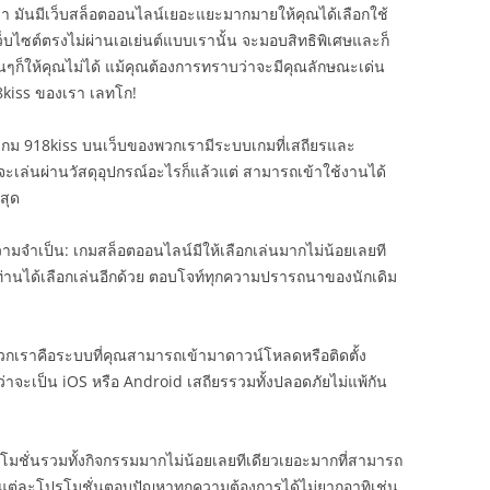
ว่า มันมีเว็บสล็อตออนไลน์เยอะแยะมากมายให้คุณได้เลือกใช้
ว็บไซต์ตรงไม่ผ่านเอเย่นต์แบบเรานั้น จะมอบสิทธิพิเศษและก็
ๆก็ให้คุณไม่ได้ แม้คุณต้องการทราบว่าจะมีคุณลักษณะเด่น
18kiss ของเรา เลทโก!
: เกม 918kiss บนเว็บของพวกเรามีระบบเกมที่เสถียรและ
ะเล่นผ่านวัสดุอุปกรณ์อะไรก็แล้วแต่ สามารถเข้าใช้งานได้
สุด
มจำเป็น: เกมสล็อตออนไลน์มีให้เลือกเล่นมากไม่น้อยเลยที
้ท่านได้เลือกเล่นอีกด้วย ตอบโจท์ทุกความปรารถนาของนักเดิม
กเราคือระบบที่คุณสามารถเข้ามาดาวน์โหลดหรือติดตั้ง
ว่าจะเป็น iOS หรือ Android เสถียรรวมทั้งปลอดภัยไม่แพ้กัน
มชั่นรวมทั้งกิจกรรมมากไม่น้อยเลยทีเดียวเยอะมากที่สามารถ
อ แต่ละโปรโมชั่นตอบปัญหาทุกความต้องการได้ไม่ยากอาทิเช่น