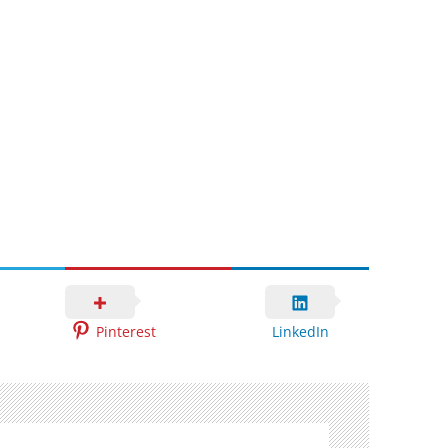
Pinterest
LinkedIn