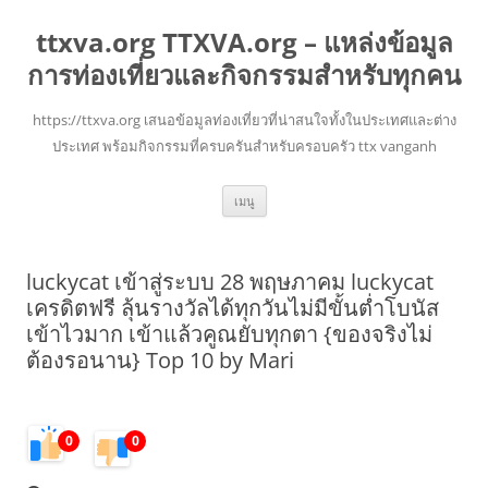
ttxva.org TTXVA.org – แหล่งข้อมูล
การท่องเที่ยวและกิจกรรมสำหรับทุกคน
https://ttxva.org เสนอข้อมูลท่องเที่ยวที่น่าสนใจทั้งในประเทศและต่าง
ประเทศ พร้อมกิจกรรมที่ครบครันสำหรับครอบครัว ttx vanganh
ข้าม
เมนู
ไป
ยัง
เนื้อหา
luckycat เข้าสู่ระบบ 28 พฤษภาคม luckycat
เครดิตฟรี ลุ้นรางวัลได้ทุกวันไม่มีขั้นต่ำโบนัส
เข้าไวมาก เข้าแล้วคูณยับทุกตา {ของจริงไม่
ต้องรอนาน} Top 10 by Mari
0
0