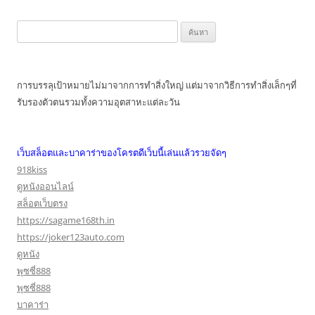
ค้นหา
สำหรับ:
การบรรลุเป้าหมายไม่มาจากการทำสิ่งใหญ่ แต่มาจากวิธีการทำสิ่งเล็กๆที่
รับรองตัวตนรวมทั้งความอุตสาหะแต่ละวัน
เว็บสล็อตและบาคาร่าของโครตดีเว็บนี้เล่นแล้วรวยจัดๆ
918kiss
ดูหนังออนไลน์
สล็อตเว็บตรง
https://sagame168th.in
https://joker123auto.com
ดูหนัง
พุซซี่888
พุซซี่888
บาคาร่า