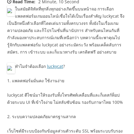
Read Time:
2 Minute, 10 Second
ในสมัยดิจิทัลที่ทุกสิ่งทุกอย่างเกิดขึ้นบนหน้าจอ การเลือก
แพลตฟอร์มเกมออนไลน์เชื่อใจได้เป็นเรื่องสำคัญ luckycat จึง
เป็นอีกหนึ่งตัวเลือกที่โดดเด่นรวมทั้งครบวงจร ทั้งยังในเรื่องเกม
ความปลอดภัย และก็โปรโมชั่นที่นานัปการ สำหรับคนไหนกันที่
กำลังมองหาประสบการณ์เกมที่เหนือกว่า บทความนี้จะพาคุณไป
รู้จักกับแพลตฟอร์ม luckycat อย่างระมัดระวัง พร้อมเคล็ดลับการ
สมัคร, การ เข้าระบบ และก็แนวทางรับ เครดิตฟรี อย่างสบาย
ทำไมจำต้องเลือก
luckycat
?
1. แพลตฟอร์มมั่นคง ใช้งานง่าย
luckycat ดีไซน์มาให้รองรับทั้งโทรศัพท์เคลื่อนที่และก็เดสก์ท็อป
ด้วยระบบ UI ที่เข้าใจง่าย ไม่สลับซับซ้อน รองรับภาษาไทย 100%
2. ระบบความปลอดภัยมาตรฐานสากล
เว็บไซต์มีระบบป้องกันข้อมูลส่วนตัวระดับ SSL พร้อมระบบรับรอง