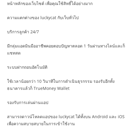
หน้าหลักของเว็บไซต์ เพื่อคุณใช้สิทธิ์ได้อย่างมาก
ความแตกต่างของ luckycat กับเว็บทั่วไป
บริการลูกค้า 24/7
มีกลุ่มแอดมินมืออาชีพคอยตอบปัญหาตลอด 1 วันผ่านทางไลน์และก็
แชทสด
ระบบฝากถอนอัตโนมัติ
ใช้เวลาน้อยกว่า 10 วินาทีในการดำเนินธุรกรรม รองรับอีกทั้ง
ธนาคารแล้วก็ TrueMoney Wallet
รองรับการเล่นผ่านแอป
สามารถดาวน์โหลดแอปของ luckycat ได้ทั้งบน Android และ iOS
เพื่อความสบายสบายในการเข้าใช้งาน