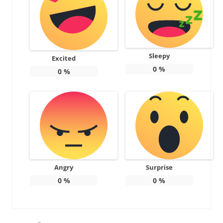
Sleepy
Excited
0
%
0
%
Angry
Surprise
0
%
0
%