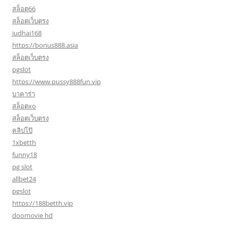
สล็อต66
สล็อตเว็บตรง
judhai168
https://bonus888.asia
สล็อตเว็บตรง
pgslot
https://www.pussy888fun.vip
บาคาร่า
สล็อตxo
สล็อตเว็บตรง
คลิปโป๊
1xbetth
funny18
pg slot
allbet24
pgslot
https://188betth.vip
doomovie hd