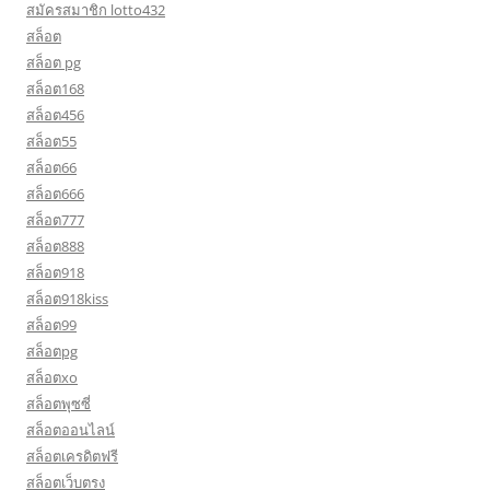
สมัครสมาชิก lotto432
สล็อต
สล็อต pg
สล็อต168
สล็อต456
สล็อต55
สล็อต66
สล็อต666
สล็อต777
สล็อต888
สล็อต918
สล็อต918kiss
สล็อต99
สล็อตpg
สล็อตxo
สล็อตพุซซี่
สล็อตออนไลน์
สล็อตเครดิตฟรี
สล็อตเว็บตรง