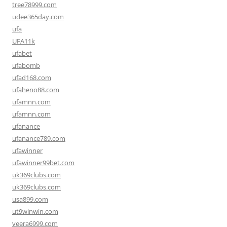
tree78999.com
udee365day.com
ufa
UFA11k
ufabet
ufabomb
ufad168.com
ufaheno88.com
ufamnn.com
ufamnn.com
ufanance
ufanance789.com
ufawinner
ufawinner99bet.com
uk369clubs.com
uk369clubs.com
usa899.com
ut9winwin.com
veera6999.com