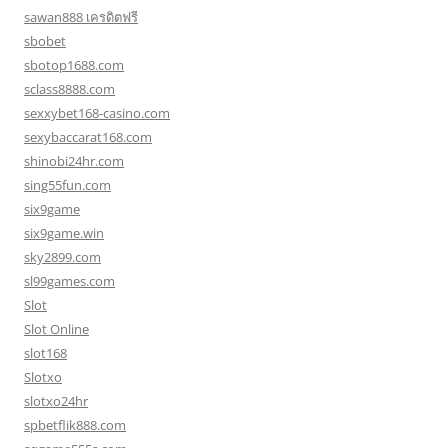
sawan888 เครดิตฟรี
sbobet
sbotop1688.com
sclass8888.com
sexxybet168-casino.com
sexybaccarat168.com
shinobi24hr.com
sing55fun.com
six9game
six9game.win
sky2899.com
sl99games.com
Slot
Slot Online
slot168
Slotxo
slotxo24hr
spbetflik888.com