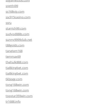
sqgame555s.com
sretthi99
ss168vip.com
ssc915casino.com
ssru
starrich99.com
sudyod888s.com
sunny9999club.net
t88golds.com
tangtem168
temmax69
thehulk888.com
tia8kingbet.com
tia8kingbet.com
tkbpgg.com
tong168win.com
tong168win.com
topstar359win.com
tr1688.info