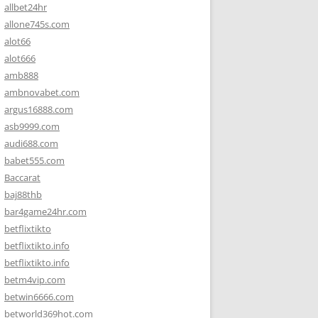
allbet24hr
allone745s.com
alot66
alot666
amb888
ambnovabet.com
argus16888.com
asb9999.com
audi688.com
babet555.com
Baccarat
baj88thb
bar4game24hr.com
betflixtikto
betflixtikto.info
betflixtikto.info
betm4vip.com
betwin6666.com
betworld369hot.com