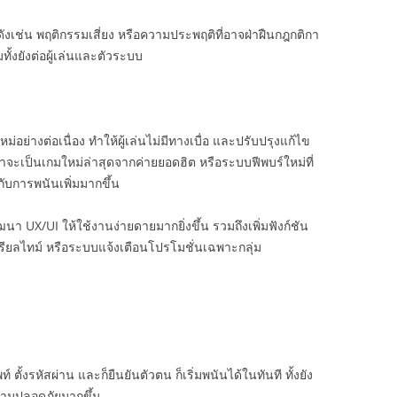
ังเช่น พฤติกรรมเสี่ยง หรือความประพฤติที่อาจฝ่าฝืนกฎกติกา
ทั้งยังต่อผู้เล่นและตัวระบบ
อย่างต่อเนื่อง ทำให้ผู้เล่นไม่มีทางเบื่อ และปรับปรุงแก้ไข
จะเป็นเกมใหม่ล่าสุดจากค่ายยอดฮิต หรือระบบฟีพบร์ใหม่ที่
กับการพนันเพิ่มมากขึ้น
นา UX/UI ให้ใช้งานง่ายดายมากยิ่งขึ้น รวมถึงเพิ่มฟังก์ชัน
รียลไทม์ หรือระบบแจ้งเตือนโปรโมชั่นเฉพาะกลุ่ม
 ตั้งรหัสผ่าน และก็ยืนยันตัวตน ก็เริ่มพนันได้ในทันที ทั้งยัง
วามปลอดภัยมากขึ้น