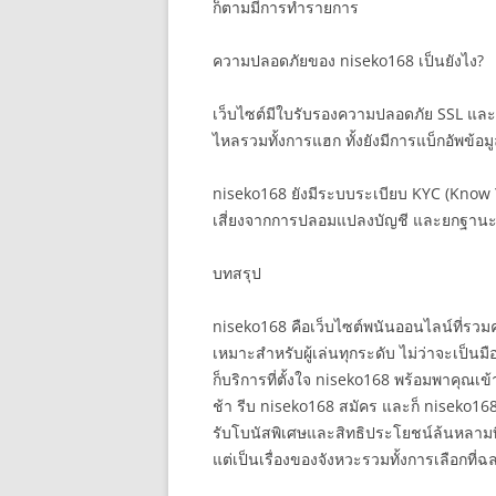
ก็ตามมีการทำรายการ
ความปลอดภัยของ niseko168 เป็นยังไง?
เว็บไซต์มีใบรับรองความปลอดภัย SSL และ
ไหลรวมทั้งการแฮก ทั้งยังมีการแบ็กอัพข้อม
niseko168 ยังมีระบบระเบียบ KYC (Know Y
เสี่ยงจากการปลอมแปลงบัญชี และยกฐานะคว
บทสรุป
niseko168 คือเว็บไซต์พนันออนไลน์ที่รวม
เหมาะสำหรับผู้เล่นทุกระดับ ไม่ว่าจะเป็นมื
ก็บริการที่ตั้งใจ niseko168 พร้อมพาคุณเข้
ช้า รีบ niseko168 สมัคร และก็ niseko168 เ
รับโบนัสพิเศษและสิทธิประโยชน์ล้นหลามที
แต่เป็นเรื่องของจังหวะรวมทั้งการเลือกที่