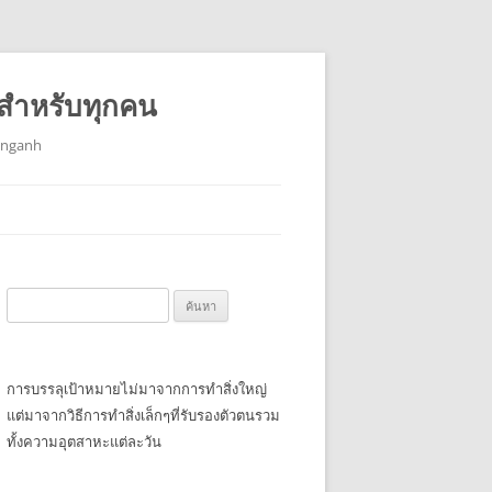
มสำหรับทุกคน
vanganh
ค้นหา
สำหรับ:
การบรรลุเป้าหมายไม่มาจากการทำสิ่งใหญ่
แต่มาจากวิธีการทำสิ่งเล็กๆที่รับรองตัวตนรวม
ทั้งความอุตสาหะแต่ละวัน