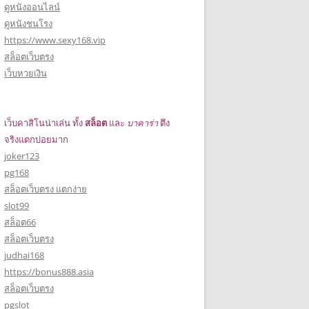
ดูหนังออนไลน์
ดูหนังชนโรง
https://www.sexy168.vip
สล็อตเว็บตรง
เว็บหวยเงิน
เว็บคาสิโนน่าเล่น ทั้ง
สล็อต
และ
บาคาร่า
ตึง
จริงแตกบ่อยมาก
joker123
pg168
สล็อตเว็บตรง แตกง่าย
slot99
สล็อต66
สล็อตเว็บตรง
judhai168
https://bonus888.asia
สล็อตเว็บตรง
pgslot