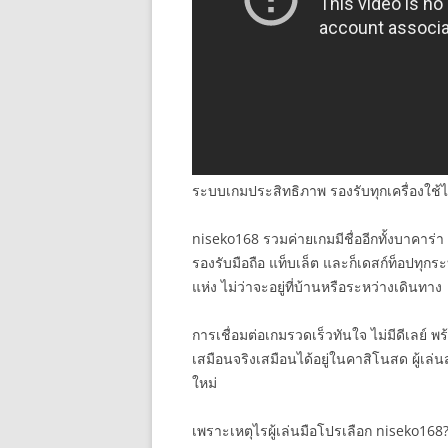
ระบบเกมประสิทธิภาพ รองรับทุกเครื่องใช้
niseko168 รวมค่ายเกมมีชื่ออีกทั้งบาคาร
รองรับมือถือ แท็บเล็ต และก็เดสก์ท็อปทุกร
แห่ง ไม่ว่าจะอยู่ที่บ้านหรือระหว่างเดินทาง
การเชื่อมต่อเกมรวดเร็วทันใจ ไม่มีดีเลย์
เสมือนจริงเสมือนได้อยู่ในคาสิโนสด ผู้เล
ใหม่
เพราะเหตุไรผู้เล่นมือโปรเลือก niseko168