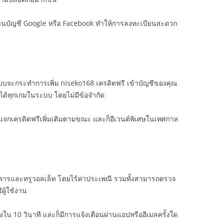
บบผ่านบัญชี Google หรือ Facebook ทำให้การลงทะเบียนสะดวก
บบจะกระทำการเพิ่ม niseko168 เครดิตฟรี เข้าบัญชีของคุณ
ด้ทุกเกมในระบบ โดยไม่มีข้อจำกัด
จกเครดิตฟรีเพิ่มเติมตามขณะ และก็อีเวนต์พิเศษในเทศกาล
าคารและทรูวอลเล็ท โดยไร้ค่าประเพณี รวมทั้งสามารถตรวจ
ู้ใช้งาน
างใน 10 วินาที และก็มีการแจ้งเตือนผ่านแอปหรืออีเมลครั้งใด