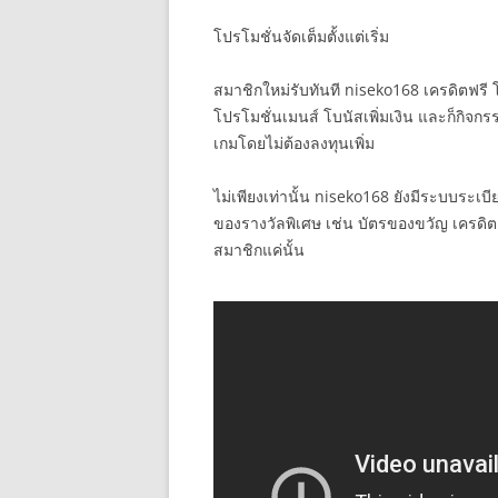
โปรโมชั่นจัดเต็มตั้งแต่เริ่ม
สมาชิกใหม่รับทันที niseko168 เครดิตฟรี โด
โปรโมชั่นเมนส์ โบนัสเพิ่มเงิน และก็กิจ
เกมโดยไม่ต้องลงทุนเพิ่ม
ไม่เพียงเท่านั้น niseko168 ยังมีระบบระ
ของรางวัลพิเศษ เช่น บัตรของขวัญ เครดิตเพ
สมาชิกแค่นั้น