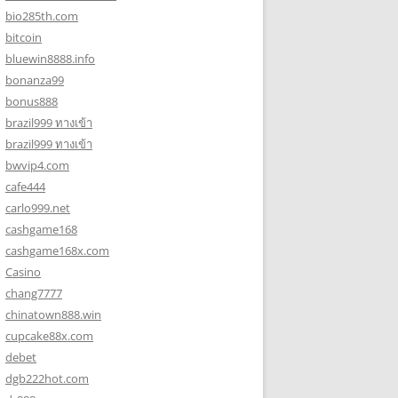
bio285th.com
bitcoin
bluewin8888.info
bonanza99
bonus888
brazil999 ทางเข้า
brazil999 ทางเข้า
bwvip4.com
cafe444
carlo999.net
cashgame168
cashgame168x.com
Casino
chang7777
chinatown888.win
cupcake88x.com
debet
dgb222hot.com