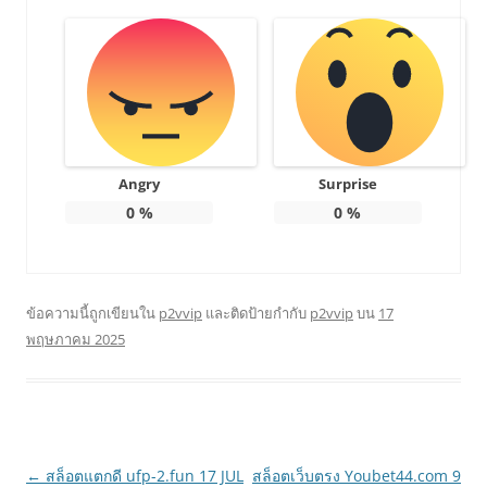
Angry
Surprise
0
%
0
%
ข้อความนี้ถูกเขียนใน
p2vvip
และติดป้ายกำกับ
p2vvip
บน
17
พฤษภาคม 2025
เมนู
←
สล็อตแตกดี ufp-2.fun 17 JUL
สล็อตเว็บตรง Youbet44.com 9