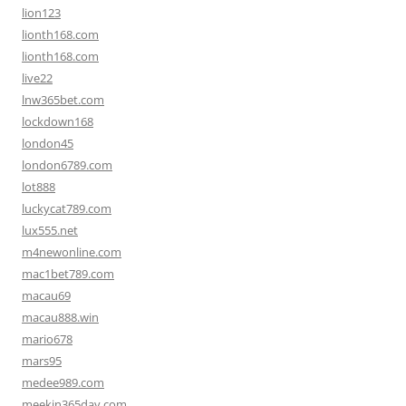
lion123
lionth168.com
lionth168.com
live22
lnw365bet.com
lockdown168
london45
london6789.com
lot888
luckycat789.com
lux555.net
m4newonline.com
mac1bet789.com
macau69
macau888.win
mario678
mars95
medee989.com
meekin365day.com