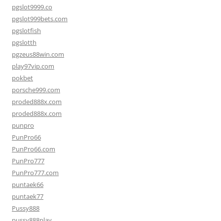
pgslot9999.co
pgslot999bets.com
pgslotfish
pgslotth
pgzeus88win.com
play97vip.com
pokbet
porsche999.com
proded888x.com
proded888x.com
punpro
PunPro66
PunPro66.com
PunPro777
PunPro777.com
puntaek66
puntaek77
Pussy888
pussy888play