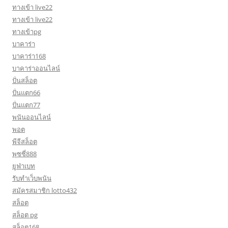
ทางเข้า live22
ทางเข้า live22
ทางเข้าpg
บาคาร่า
บาคาร่า168
บาคาร่าออนไลน์
ปั่นสล็อต
ปั่นแตก66
ปั่นแตก77
พนันออนไลน์
พอต
พีจีสล็อต
พุซซี่888
ยูฟ่าเบท
รับทำเว็บพนัน
สมัครสมาชิก lotto432
สล็อต
สล็อต pg
สล็อต168