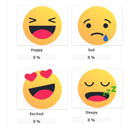
Happy
Sad
0
%
0
%
Sleepy
Excited
0
%
0
%