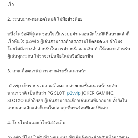
เร็ว
2. ระบบฝาก-ถอนอัตโนมัติ ไม่มีอย่างน้อย
หนึ่งในข้อดีที่ผู้เล่นชอบใจเป็นระบบฝาก-ถอนอัตโนมัติที่สบายแล้วก็
เร็วทันใจ p2vvip ผู้เล่นสามารถทำธุรกรรมได้ตลอด 24 ชั่วโมง
โดยไม่มีอย่างต่ำสำหรับในการฝากหรือถอนเงิน ทำให้เหมาะสำหรับ
ผู้เล่นทุกระดับ ไม่ว่าจะเป็นมือใหม่หรือมืออาชีพ
3. เกมสล็อตนานัปการจากค่ายชั้นแนวหน้า
p2vvip เก็บรวบรวมเกมสล็อตจากค่ายเกมชั้นแนวหน้าระดับ
นานาชาติ เป็นต้นว่า PG SLOT,
p2vvip
JOKER GAMING,
SLOTXO แล้วก็ฯลฯ ผู้เล่นสามารถเลือกเล่นเกมที่มากมาย ทั้งยังใน
แบบคลาสสิกแล้วก็เกมใหม่ล่าสุดที่มาพร้อมฟีเจอร์พิเศษ
4. โปรโมชั่นและก็โบนัสจัดเต็ม
p2vvip มีโปรโมชั่นที่วางแบบมาเพื่อเพิ่มจังหวะสำหรับเพื่อการชนะ