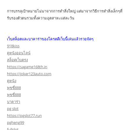
การบรรลุเป้าหมายไม่มาจากการทำสิ่งใหญ่ แต่มาจากวิธีการทำสิ่งเล็กๆที่
รับรองตัวตนรวมทั้งความอุตสาหะแต่ละวัน
เว็บสล็อตและบาคาร่าของโครตดีเว็บนี้เล่นแล้วรวยจัดๆ
918kiss
ดูหนังออนไลน์
สล็อตเว็บตรง
https://sagame168th.in
https://joker123auto.com
ดูหนัง
พุซซี่888
พุซซี่888
บาคาร่า
pg slot
https://pgslot77.run
pgheng99
fullslot