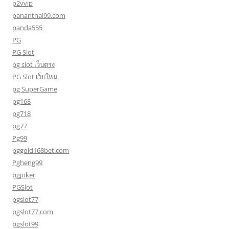
p2vvip
pananthai99.com
panda555
PG
PG Slot
pg slot เว็บตรง
PG Slot เว็บใหม่
pg SuperGame
pg168
pg718
pg77
Pg99
pggold168bet.com
Pgheng99
pgjoker
PGSlot
pgslot77
pgslot77.com
pgslot99