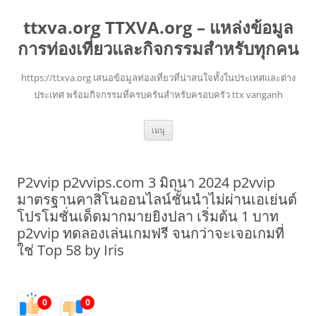
ttxva.org TTXVA.org – แหล่งข้อมูล
การท่องเที่ยวและกิจกรรมสำหรับทุกคน
https://ttxva.org เสนอข้อมูลท่องเที่ยวที่น่าสนใจทั้งในประเทศและต่าง
ประเทศ พร้อมกิจกรรมที่ครบครันสำหรับครอบครัว ttx vanganh
ข้าม
เมนู
ไป
ยัง
เนื้อหา
P2vvip p2vvips.com 3 มิถุนา 2024 p2vvip
มาตรฐานคาสิโนออนไลน์ชั้นนำไม่ผ่านเอเย่นต์
โปรโมชั่นเด็ดมากมายยิงปลา เริ่มต้น 1 บาท
p2vvip ทดลองเล่นเกมฟรี จนกว่าจะเจอเกมที่
ใช่ Top 58 by Iris
0
0