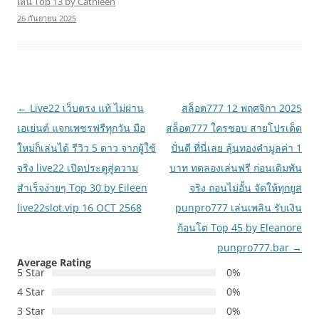
เล่น Top 13 by Cathleen
26 กันยายน 2025
เมนู
←
Live22 เว็บตรง แท้ ไม่ผ่าน
สล็อต777 12 พฤศจิกา 2025
นำทาง
เอเย่นต์ แจกเพชรฟรีทุกวัน มือ
สล็อต777 ใครชอบ สายโปรเด็ด
เรื่อง
ใหม่ก็เล่นได้ รีวิว 5 ดาว จากผู้ใช้
ปั่นดี ที่นี่เลย ลุ้นทองคำมูลค่า 1
จริง live22 เปิดประตูสู่ความ
บาท ทดลองเล่นฟรี ก่อนเดิมพัน
สำเร็จง่ายๆ Top 30 by Eileen
จริง ถอนไม่อั้น จัดให้ทุกยูส
live22slot.vip 16 OCT 2568
punpro777 เล่นเพลิน รับเงิน
ก้อนโต Top 45 by Eleanore
punpro777.bar
→
Average Rating
5 Star
0%
4 Star
0%
3 Star
0%