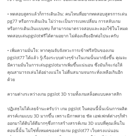
• ทดสอบสูตรแล้วก็การเดินเงิน: คนไหนที่อยากทดสอบสูตรการเล่น
pg77 หรือการเดินเงิน ไม่ว่าจะเป็นการเบทเปลี่ยน การสลับเกม
หรือการเดินเงินแบบทบ ก็สามารถมาตรวจสอบและลองใช้ในโหมด
ทดสอบเล่นpgslotฟรีได้ตามอยาก ไม่ต้องเสี่ยงอีกต่อไปนะครับ
• เพิ่มความมั่นใจ: หากคุณจับจังหวะการเข้าฟรีสปินของเกม
pgslot77 ได้แล้ว รู้เรื่องระบบต่างๆข้างในเกมนั้นมากยิ่งขึ้น คุณจะ
มีความมั่นในการเล่นpgslotมากเพิ่มขึ้นแน่นอน ซึ่งมันก็จะก่อให้
คุณสามารถเล่นได้อย่างแน่ใจ ไม่ตื่นสนามจนกระทั่งเหลือเกินอีก
ด้วย
ความต่างระหว่างเกม pgslot 3D รวมทั้งเกมสล็อตแบบคลาสสิก
ปฏิเสธไม่ได้เลยจ้านะครับว่า เกม pgslot ในตอนนี้นั้นเน้นการผลิต
สรรค์เกมแบบ 3D มากขึ้น เพราะมีภาพสวย ชัด เอฟเฟกต์ต่างๆก็ทำ
ออกมาได้ดิบได้ดีมากๆซึ่งการสร้างสรรค์เกม 3D แบบที่คุณเห็นใน
ตอนนี้นั้น ไม่ใช่ทั้งหมดของค่ายเกม pgslot77 เว็บตรงแน่นอน