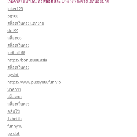
เว็บคาสิโนน่าเล่น ทั้ง
สล็อต
และ
บาคาร่า
ตึงจริงแตกบ่อยมาก
joker123
pg168
สล็อตเว็บตรง แตกง่าย
slot99
สล็อต66
สล็อตเว็บตรง
judhai168
https://bonus888.asia
สล็อตเว็บตรง
pgslot
https://www.pussy888fun.vip
บาคาร่า
สล็อตxo
สล็อตเว็บตรง
คลิปโป๊
1xbetth
funny18
pg slot