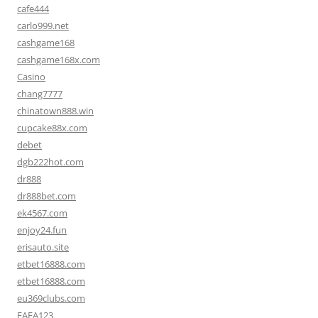
cafe444
carlo999.net
cashgame168
cashgame168x.com
Casino
chang7777
chinatown888.win
cupcake88x.com
debet
dgb222hot.com
dr888
dr888bet.com
ek4567.com
enjoy24.fun
erisauto.site
etbet16888.com
etbet16888.com
eu369clubs.com
FAFA123