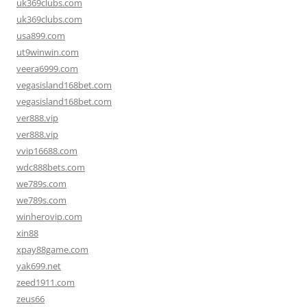
uk369clubs.com
uk369clubs.com
usa899.com
ut9winwin.com
veera6999.com
vegasisland168bet.com
vegasisland168bet.com
ver888.vip
ver888.vip
vvip16688.com
wdc888bets.com
we789s.com
we789s.com
winherovip.com
xin88
xpay88game.com
yak699.net
zeed1911.com
zeus66