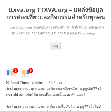
ttxva.org TTXVA.org – แหล่งข้อมูล
การท่องเที่ยวและกิจกรรมสำหรับทุกคน
https://ttxva.org เสนอข้อมูลท่องเที่ยวที่น่าสนใจทั้งในประเทศและต่าง
ประเทศ พร้อมกิจกรรมที่ครบครันสำหรับครอบครัว ttx vanganh
ข้าม
เมนู
ไป
ยัง
เนื้อหา
0
0
Read Time:
4 Minute, 39 Second
จัดเต็มทุกความสนุกสนานและก็ความเพลิดเพลินบน pgslot77 เว็บ
ตรงไม่ผ่านเอเย่นต์ที่มาแรงที่สุดตอนนี้ ลงทะเบียนเลย!
จัดเต็มทุกความสนุกสนานแล้วก็ความรื่นเริงใจบน pg77 เว็บไซต์