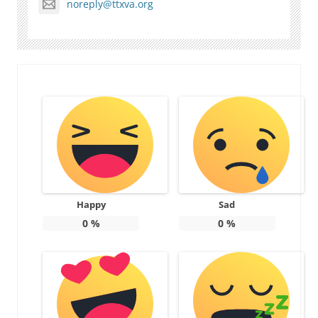
noreply@ttxva.org
Happy
Sad
0
%
0
%