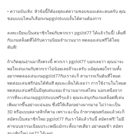
• ความบันเทิง: หัวข้อนี้ก็ต้องสุดแต่ความชอบของแต่ละคนครับ คุณ
ชอบแบบไหนก็เลือกเกมpgslotแบบงั้นได้ตามต้องการ
ลงทะเบียนเป็นสมาชิกใหม่กับพวกเรา pgslot77 ได้แล้ววันนี้! เต็มที่
กับเกมสล็อตที่ได้รับความนิยมจำนวนมาก ทดลองเล่นฟรีได้โดย
ทันที!
ถ้าเกิดคุณอ่านมาถึงตรงนี้ พวกเรา pgslot77 บอกเลยว่า คุณน่าจะ
พอใจเล่นเกมกับพวกเราไม่น้อยเลยจ๊านะครับ แม้คุณพอใจรวมทั้ง
อยากทดลองเล่นเกมpgslot77กับเราล่ะก็ สามารถเริ่มต้นที่โหมด
ทดสอบเล่นฟรีก่อนได้ทันที คุณจะเห็นได้เลยว่า การใช้งานในโหมด
ทดสอบเล่นฟรีนั้นมีจุดเด่นเยอะจำนวนมากแค่ไหน นอกเหนือจาก
การที่จะเล่นเกมpgslotแบบฟรีๆแล้ว คุณจะสนุกกับเกมสล็อตที่เล่น
เพิ่มมากขึ้นอย่างแน่นอน ซึ่งมีให้เลือกอย่างมากมาย ไม่ว่าจะเป็น
3D หรือแบบคลาสสิกก็ตาม เพราะฉะนั้น ถ้าหากคุณพร้อมแล้วล่ะก็
สมัครเป็นสมาชิกใหม่ pgslot77 กับเราได้แล้ววันนี้ สมัครฟรี! ไม่มี
ค่าขนบธรรมเนียมประเพณีแม้กระทั้งบาทเดียว อย่าคอยช้า สมัคร
สมาชิกใหม่ pg77 ได้เลย!