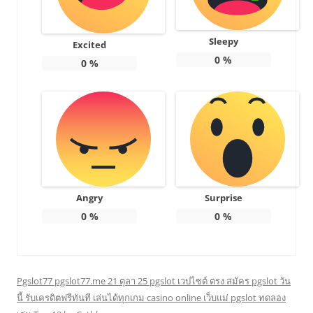
Sleepy
Excited
0
%
0
%
Angry
Surprise
0
%
0
%
Pgslot77 pgslot77.me 21 ตุลา 25 pgslot เวปไซต์ ตรง สมัคร pgslot วัน
นี้ รับเครดิตฟรีทันที เล่นได้ทุกเกม casino online เว็บแม่ pgslot ทดลอง