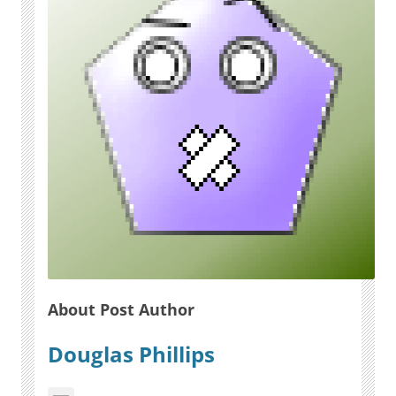
About Post Author
Douglas Phillips