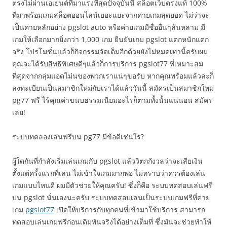
ตรงไม่ผ่านเอเย่นต์ที่มาแรงที่สุดปัจจุบันนี้ สล็อตเว็บตรงแท้ 100%
ที่มาพร้อมเกมสล็อตออนไลน์เยอะแยะจากค่ายเกมสุดยอด ไม่ว่าจะ
เป็นค่ายหลักอย่าง pgslot auto หรือค่ายเกมมีชื่ออื่นๆล้นหลาม มี
เกมให้เลือกมากยิ่งกว่า 1,000 เกม ยืนยันเกม pgslot แตกหนักแตก
จริง โปรโมชั่นแล้วก็กิจกรรมจัดเต็มอีกด้วยยังไม่หมดเท่านี้ครับผม
คุณจะได้รับสิทธิพิเศษดีๆแล้วก็การบริการ pgslot77 ที่เหมาะสม
ที่สุดจากกลุ่มแอดไม่นของพวกเราแน่ๆขอรับ หากคุณพร้อมแล้วล่ะก็
ลงทะเบียนเป็นสมาชิกใหม่กับเราได้แล้ววันนี้ สมัครเป็นสมาชิกใหม่
pg77 ฟรี ไร้คุณค่าขนบธรรมเนียมอะไรก็ตามทั้งนั้นแน่นอน สมัคร
เลย!
ระบบทดลองเล่นฟรีบน pg77 มีข้อดีเช่นไร?
ผู้ใดกันที่กำลังเริ่มเล่นเกมกับ pgslot แล้ววิตกกังวลว่าจะเสียเงิน
ตั้งแต่ครั้งแรกที่เล่น ไม่เข้าใจเกมมากพอ ไม่ทราบว่าควรต้องเล่น
เกมแบบไหนดี ผมมีตัวช่วยให้คุณครับ! ซึ่งก็คือ ระบบทดสอบเล่นฟรี
บน pgslot นั่นเองนะครับ ระบบทดสอบเล่นเป็นระบบเกมฟรีที่ค่าย
เกม
pgslot77
เปิดให้บริการกับทุกคนที่เข้ามาใช้บริการ สามารถ
ทดสอบเล่นเกมฟรีก่อนเดิมพันจริงได้อย่างเต็มที่ ซึ่งมันจะช่วยทำให้