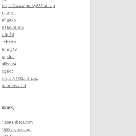
https://www.pussy888fun.vip
บาคาร่า
สล็อตxo
สล็อตเว็บตรง
คลิปโป๊
1xbetth
funny18
pg slot
allbet24
pgslot
https://188betth.vip
doomovie hd
หมวดหมู่
13satanbets.com
1688vegasx.com