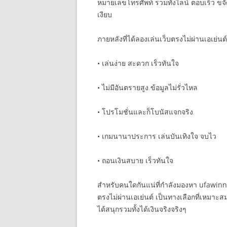
หมายเลขโทรศัพท์ รวมทั้งไลน์ ตอบเร็ว ขจัด
เงียบ
ภายหลังที่ได้ลองเล่นเว็บตรงไม่ผ่านเอเย่
• เล่นง่าย สะดวก เร็วทันใจ
• ไม่มีอันตรายสูง ข้อมูลไม่รั่วไหล
• โปรโมชั่นและก็โบนัสแจกจริง
• เกมนานาประการ เล่นบันเทิงใจ จบไว
• ถอนเงินสบาย เร็วทันใจ
สำหรับคนใดกันแน่ที่กำลังมองหา ufawinner
ตรงไม่ผ่านเอเย่นต์ เป็นทางเลือกที่เหมาะ
ได้สนุกรวมทั้งได้เงินจริงจริงๆ