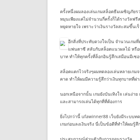
ครั้งหนึ่งผมลองเล่นเกมสล็อตธีมเผชิญภัยรว
หมุนเพียงแค่ไม่จำนวนกี่ครั้งก็ได้รางวัลฟร
หยุดหายใจ เพราะว่าเงินรางวัลสะสมขึ้นเร
อีกสิ่งที่ประทับดวงใจเป็น จำนวนเกมท
แฟนตาซี สลับกับสล็อตแนวผลไม้ หรือ
บาท ทำให้ทุกครั้งที่ล็อกอินรู้สึกเสมือนมีเซ
สล็อตแตกไวจริงๆผมทดลองเล่นหลายเกมจากค
คาด ทำให้ผมมีความรู้สึกว่าเงินทุกบาทที่ฝ
นอกเหนือจากนั้น เกมยังบันเทิงใจ เล่นง่าย 
และสามารถเล่นได้ทุกที่ที่ต้องการ
ยิ่งไปกว่านี้ ufawinner88 เว็บยังมีระบบ
เกมก่อนลงเงินจริง นี่เป็นข้อดีที่ทำให้ผมรู้ส
ประสบการณ์ส่วนตัวกับการถอนรางวัล