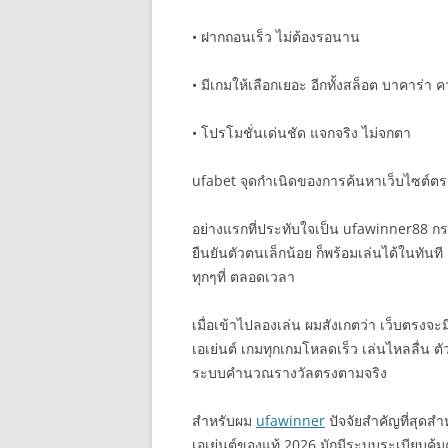
• ฝากถอนเร็ว ไม่ต้องรอนาน
• มีเกมให้เลือกเยอะ อีกทั้งสล็อต บาคาร่า
• โปรโมชั่นเด่นชัด แจกจริง ไม่จกตา
ufabet จุดกำเนิดของการค้นหาเว็บไซต์ตรง
อย่างแรกที่ประทับใจเป็น ufawinner88 กรรมว
ยืนยันตัวตนเล็กน้อย ก็พร้อมเล่นได้ในทันที
ทุกๆที่ ตลอดเวลา
เมื่อเข้าไปลองเล่น ผมสังเกตว่า เว็บตรงจะ
เอเย่นต์ เกมทุกเกมโหลดเร็ว เล่นไหลลื่น
ระบบคำนวณรางวัลตรงตามจริง
สำหรับผม
ufawinner
ปัจจัยสำคัญที่สุดส
เอเย่นต์ของแท้ 2026 มักมีระบบระเบียบคุ