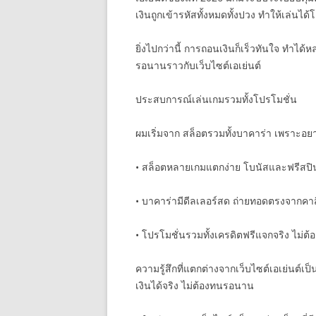
เงินถูกเข้ารหัสทั้งหมดทั้งปวง ทำให้เล่นได
ยิ่งไปกว่านี้ การถอนเงินก็เร็วทันใจ ทำได้
รอนานราวกับเว็บไซต์เอเย่นต์
ประสบการณ์เล่นเกมรวมทั้งโปรโมชั่น
ผมเริ่มจาก สล็อตรวมทั้งบาคาร่า เพราะอยา
• สล็อตหลายเกมแตกง่าย โบนัสและฟรีสปิ
• บาคาร่ามีดีลเลอร์สด ถ่ายทอดตรงจากคาสิ
• โปรโมชั่นรวมทั้งเครดิตฟรีแจกจริง ไม่ต้
ความรู้สึกที่แตกต่างจากเว็บไซต์เอเย่นต์เ
เงินได้จริง ไม่ต้องทนรอนาน