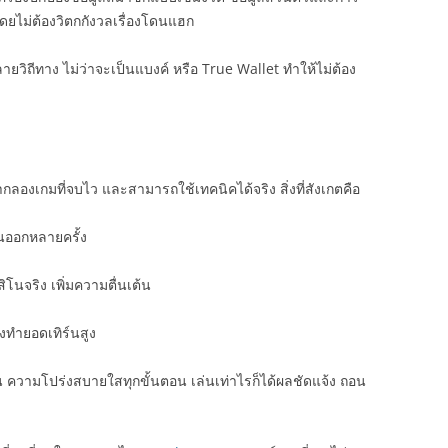
้โดยไม่ต้องวิตกกังวลเรื่องโดนแฮก
หลายวิถีทาง ไม่ว่าจะเป็นแบงค์ หรือ True Wallet ทำให้ไม่ต้อง
กลองเกมที่จบไว และสามารถใช้เทคนิคได้จริง สิ่งที่สังเกตคือ
นออกหลายครั้ง
โนจริง เพิ่มความตื่นเต้น
องทำยอดเทิร์นสูง
ป็น ความโปร่งสบายใสทุกขั้นตอน เล่นเท่าไรก็ได้ผลชัดแจ้ง ถอน