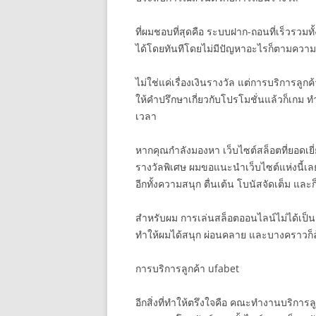
ที่ผมชอบที่สุดคือ ระบบฝาก-ถอนที่เร็วรวม
ได้โดยทันทีโดยไม่มีปัญหาอะไรก็ตามควา
ไม่ใช่แค่เรื่องเงินรางวัล แต่การบริการล
ให้คำปรึกษาเกี่ยวกับโปรโมชั่นแล้วก็เกม ทำใ
เวลา
หากคุณกำลังมองหา เว็บไซต์สล็อตที่ยอดเยี
รางวัลพิเศษ ผมขอแนะนำเว็บไซต์แห่งนี้เลย 
อีกทั้งความสนุก ตื่นเต้น โบนัสจัดเต็ม และก็
สำหรับผม การเล่นสล็อตออนไลน์ไม่ได้เป็น
ทำให้ผมได้สนุก ผ่อนคลาย และบางคราวก็ล
การบริการลูกค้า ufabet
อีกสิ่งที่ทำให้ตรึงใจคือ คณะทำงานบริการ