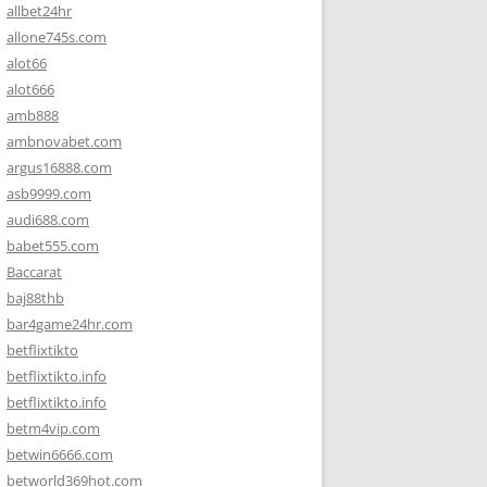
allbet24hr
allone745s.com
alot66
alot666
amb888
ambnovabet.com
argus16888.com
asb9999.com
audi688.com
babet555.com
Baccarat
baj88thb
bar4game24hr.com
betflixtikto
betflixtikto.info
betflixtikto.info
betm4vip.com
betwin6666.com
betworld369hot.com