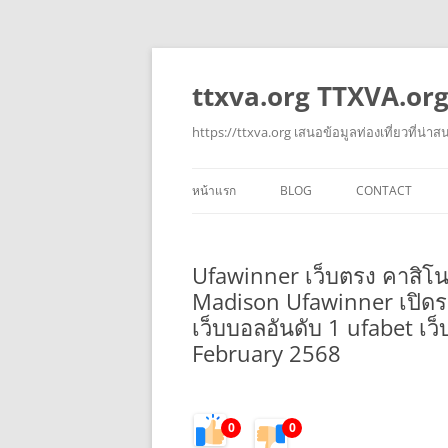
ttxva.org TTXVA.org 
https://ttxva.org เสนอข้อมูลท่องเที่ยวที่น
หน้าแรก
BLOG
CONTACT
Ufawinner เว็บตรง คาสิโน
Madison Ufawinner เปิดรา
เว็บบอลอันดับ 1 ufabet เ
February 2568
0
0