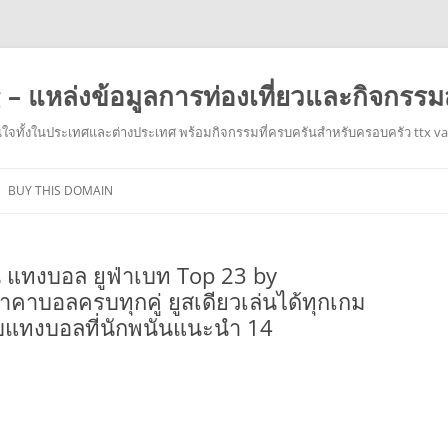
– แหล่งข้อมูลการท่องเที่ยวและกิจกรร
่าสนใจทั้งในประเทศและต่างประเทศ พร้อมกิจกรรมที่ครบครันสำหรับครอบครัว ttx 
ข้าม
ไป
BUY THIS DOMAIN
ยัง
เนื้อหา
 แทงบอล ยูฟ่าเบท Top 23 by
คาบอลครบทุกคู่ ยูสเดียวเล่นได้ทุกเกม
ว็บแทงบอลที่นักพนันแนะนำ 14