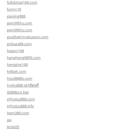
fullslotpg168.com
funny18
gaojing888
gem99ths.com
gem99ths.com
goatbetroyalcasino.com
gobaza88.com
happy168
hengheng9899.com
hengjing168
hi6bet.com
hiso8888s.com
hydra888 เครดิตฟรี
ib888pro.bet
infyplus888.com
infyplus888.info
item388.com
jav
Jinda55