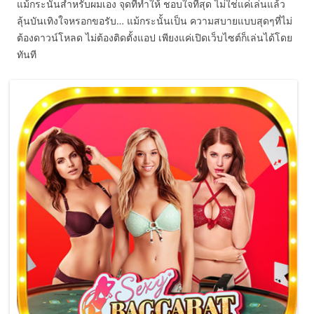
แม้กระนั้นสำหรับผมเอง จุดที่ทำให้ ชอบใจที่สุด ไม่ใช่แค่เล่นแล้ว
ลุ้นบันเทิงใจหรอกขอรับ… แม้กระนั้นเป็น ความสบายแบบสุดๆที่ไม่
ต้องดาวน์โหลด ไม่ต้องติดตั้งแอป เพียงแค่เปิดเว็บไซต์ก็เล่นได้โดย
ทันที