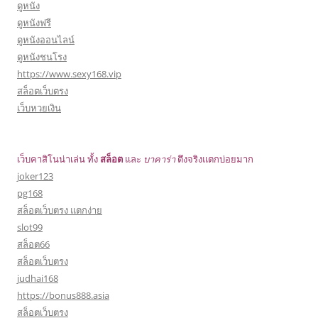
ดูหนัง
ดูหนังฟรี
ดูหนังออนไลน์
ดูหนังชนโรง
https://www.sexy168.vip
สล็อตเว็บตรง
เว็บหวยเงิน
เว็บคาสิโนน่าเล่น ทั้ง
สล็อต
และ
บาคาร่า
ตึงจริงแตกบ่อยมาก
joker123
pg168
สล็อตเว็บตรง แตกง่าย
slot99
สล็อต66
สล็อตเว็บตรง
judhai168
https://bonus888.asia
สล็อตเว็บตรง