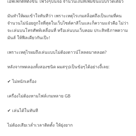
เอฟเฟกต์ที่ดังขึ้น ไฟวิ่งๆบนจอ จำนวนเงินที่เพิ่มขึ้นแบบรวดเดียว
มันทำให้ผมเข้าใจทันทีว่า เพราะเหตุไรเกมสล็อตถึงเป็นเกมที่คน
จำนวนไม่น้อยถูกใจที่สุดในเว็บไซต์คาสิโนและก็ความแจ๋วคือ ไม่ว่า
จะเล่นบนโทรศัพท์เคลื่อนที่ หรือเล่นบนเว็บคอม ประสิทธิภาพความ
มันส์ ให้ฟีลเดียวกันเป๊ะ!
เพราะเหตุไรผมถึงเล่นแบบไม่ต้องดาวน์โหลดมาตลอด?
หลังจากทดลองทั้งสองชนิด ผมสรุปเป็นข้อๆได้อย่างงี้เลย:
✔ ไม่หนักเครื่อง
เครื่องไม่ต้องหามไฟล์เกมหลาย GB
✔ เล่นได้ในทันที
ไม่ต้องเสียเวล่ำเวลาติดตั้ง ให้ยุ่งยาก