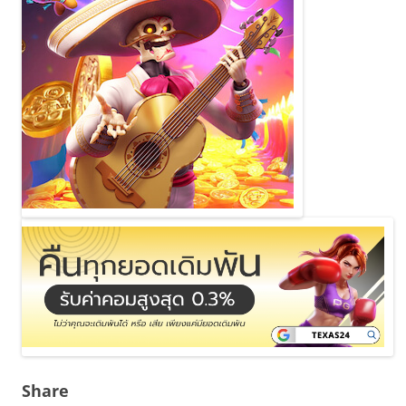
Share