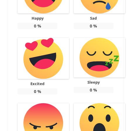
Happy
Sad
0
%
0
%
Sleepy
Excited
0
%
0
%