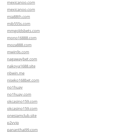
mexicanoo.com
mexicanoo.com
mia88th.com
mib555s.com
mmgoldsbets.com
mono16888.com
moza888.com
mwin9s.com
nagawaybet.com
nakoya1688.site
nbwin.me
niseko168bet.com
no1huay
no1huay.com
okcasino159.com
okcasino159.com
onesiamclub.site
p2vvip
pananthai99.com