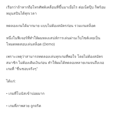
เรียกว่าถ้าหากถือโทรศัพท์เคลื่อนที่ขึ้นมาเมื่อไร ต่อเน็ตปุ๊บ ก็พร้อม
หมุนสปินได้ทุกเวลา
ทดลองเกมได้มากมาย แบบไม่ต้องสมัครก่อน รวมเกมสล็อต
หนึ่งในฟีเจอร์ที่ทำให้ผมหลงเสน่ห์การเล่นผ่านเว็บไซต์เลยเป็น
โหมดทดสอบเล่นสล็อต (Demo)
เพราะเหตุว่าสามารถทดลองเล่นทุกเกมที่พอใจ โดยไม่ต้องสมัคร
สมาชิก ไม่ต้องเติมเงินก่อน ทำให้ผมได้ทดลองหลายเกมจนถึงเจอ
เกมที่ “ชื่นชอบจริงๆ”
ได้แก่:
• เกมที่โบนัสเข้าบ่อยมาก
• เกมที่ภาพสวย ถูกจริต