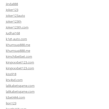
jinda888
Joker123
joker123auto
joker123th
Joker123th.com
Judhai168
k1gt-auto.com
khumsup888.me
khumsup888.me
kimchibetbet.com
kingxxxbet123.com
kingxxxbet123.com
kiss918
ktv4sd.com
lalikabetsgame.com
lalikabetsgame.com
lcbet444.com
lion123