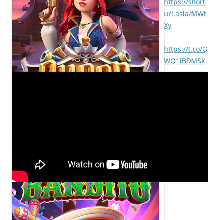
https://short
url.asia/MWt
Xy
https://t.co/Q
WQ1iBDMSk