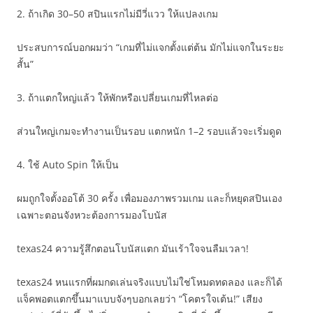
2. ถ้าเกิด 30–50 สปินแรกไม่มีวี่แวว ให้แปลงเกม
ประสบการณ์บอกผมว่า “เกมที่ไม่แจกตั้งแต่ต้น มักไม่แจกในระยะ
สั้น”
3. ถ้าแตกใหญ่แล้ว ให้พักหรือเปลี่ยนเกมที่ไหลต่อ
ส่วนใหญ่เกมจะทำงานเป็นรอบ แตกหนัก 1–2 รอบแล้วจะเริ่มดูด
4. ใช้ Auto Spin ให้เป็น
ผมถูกใจตั้งออโต้ 30 ครั้ง เพื่อมองภาพรวมเกม และก็หยุดสปินเอง
เฉพาะตอนจังหวะต้องการมองโบนัส
texas24 ความรู้สึกตอนโบนัสแตก มันเร้าใจจนลืมเวลา!
texas24 หนแรกที่ผมกดเล่นจริงแบบไม่ใช่โหมดทดลอง และก็ได้
แจ็คพอตแตกขึ้นมาแบบจังๆบอกเลยว่า “โคตรใจเต้น!” เสียง