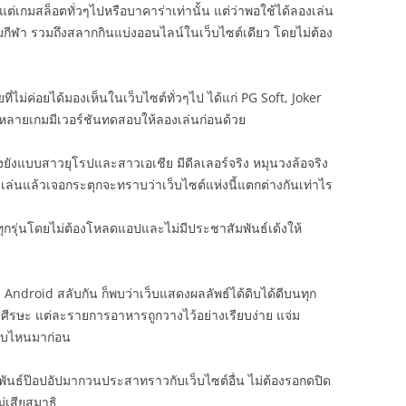
แต่เกมสล็อตทั่วๆไปหรือบาคาร่าเท่านั้น แต่ว่าพอใช้ได้ลองเล่น
เกมกีฬา รวมถึงสลากกินแบ่งออนไลน์ในเว็บไซต์เดียว โดยไม่ต้อง
ายที่ไม่ค่อยได้มองเห็นในเว็บไซต์ทั่วๆไป ได้แก่ PG Soft, Joker
่งหลายเกมมีเวอร์ชันทดสอบให้ลองเล่นก่อนด้วย
งยังแบบสาวยุโรปและสาวเอเชีย มีดีลเลอร์จริง หมุนวงล้อจริง
ยเล่นแล้วเจอกระตุกจะทราบว่าเว็บไซต์แห่งนี้แตกต่างกันเท่าไร
ุกรุ่นโดยไม่ต้องโหลดแอปและไม่มีประชาสัมพันธ์เด้งให้
Android สลับกัน ก็พบว่าเว็บแสดงผลลัพธ์ได้ดิบได้ดีบนทุก
วดศีรษะ แต่ละรายการอาหารถูกวางไว้อย่างเรียบง่าย แจ่ม
นเว็บไหนมาก่อน
สัมพันธ์ป๊อปอัปมากวนประสาทราวกับเว็บไซต์อื่น ไม่ต้องรอกดปิด
่เสียสมาธิ