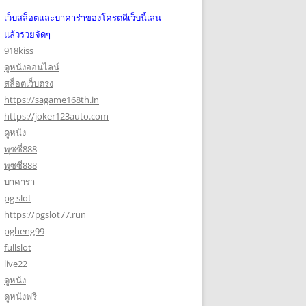
เว็บสล็อตและบาคาร่าของโครตดีเว็บนี้เล่น
แล้วรวยจัดๆ
918kiss
ดูหนังออนไลน์
สล็อตเว็บตรง
https://sagame168th.in
https://joker123auto.com
ดูหนัง
พุซซี่888
พุซซี่888
บาคาร่า
pg slot
https://pgslot77.run
pgheng99
fullslot
live22
ดูหนัง
ดูหนังฟรี