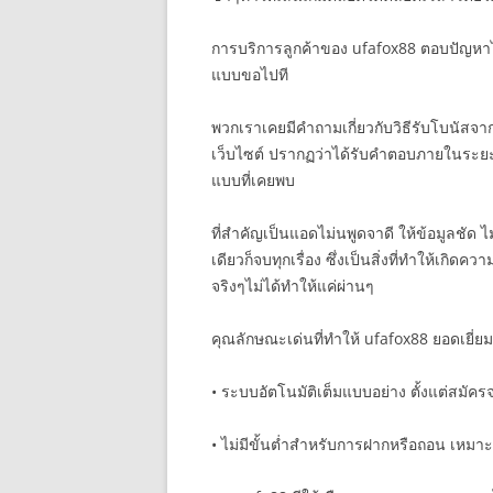
การบริการลูกค้าของ ufafox88 ตอบปัญหา
แบบขอไปที
พวกเราเคยมีคำถามเกี่ยวกับวิธีรับโบนัส
เว็บไซต์ ปรากฏว่าได้รับคำตอบภายในระยะ
แบบที่เคยพบ
ที่สำคัญเป็นแอดไม่นพูดจาดี ให้ข้อมูลชัด
เดียวก็จบทุกเรื่อง ซึ่งเป็นสิ่งที่ทำให้เกิด
จริงๆไม่ได้ทำให้แค่ผ่านๆ
คุณลักษณะเด่นที่ทำให้ ufafox88 ยอดเยี่ยม
• ระบบอัตโนมัติเต็มแบบอย่าง ตั้งแต่สมัครจ
• ไม่มีขั้นต่ำสำหรับการฝากหรือถอน เหมาะ