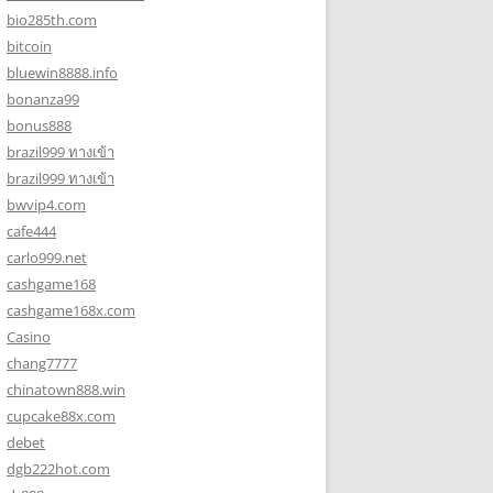
bio285th.com
bitcoin
bluewin8888.info
bonanza99
bonus888
brazil999 ทางเข้า
brazil999 ทางเข้า
bwvip4.com
cafe444
carlo999.net
cashgame168
cashgame168x.com
Casino
chang7777
chinatown888.win
cupcake88x.com
debet
dgb222hot.com