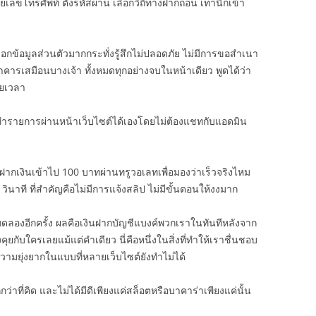
เลขโทรศัพท์ ตั้งรหัสผ่าน เลือกวิถีทางฝากถอน เท่านี้ก็เข้า
้กรอกข้อมูลส่วนตัวมากกระทั่งรู้สึกไม่ปลอดภัย ไม่มีการขอสำเนา
รเสมือนบางเจ้า ทั้งหมดทุกอย่างจบในหน้าเดียว พูดได้ว่า
ียเวลา
ำรายการผ่านหน้าเว็บไซต์ได้เองโดยไม่ต้องแชทกับแอดมิน
ากเงินเข้าไป 100 บาทผ่านทรูวอเลทเพื่อมองว่าเร็วจริงไหม
 วินาที ที่สำคัญคือไม่มีการแจ้งสลิป ไม่มีขั้นตอนให้งงมาก
ลองอีกครั้ง ผลคือเงินฝากบัญชีแบงค์พวกเราในทันทีหลังจาก
ุยกับใครเลยแม้แต่คำเดียว นี่คือหนึ่งในสิ่งที่ทำให้เราชื่นชอบ
ดความยุ่งยากในแบบที่หลายเว็บไซต์ยังทำไม่ได้
กว่าที่คิด และไม่ได้มีดีเพียงแค่สล็อตหรือบาคาร่าเพียงแค่นั้น