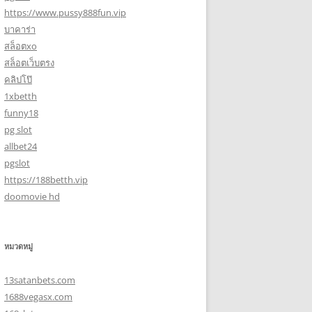
https://www.pussy888fun.vip
บาคาร่า
สล็อตxo
สล็อตเว็บตรง
คลิปโป๊
1xbetth
funny18
pg slot
allbet24
pgslot
https://188betth.vip
doomovie hd
หมวดหมู่
13satanbets.com
1688vegasx.com