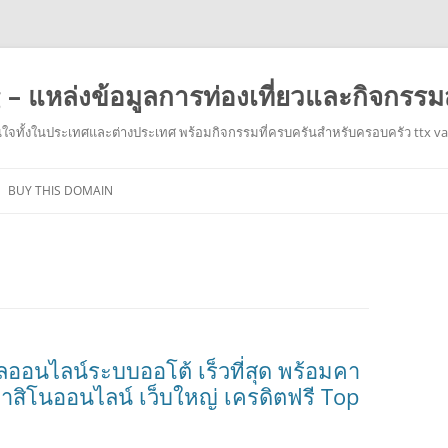
– แหล่งข้อมูลการท่องเที่ยวและกิจกรร
่าสนใจทั้งในประเทศและต่างประเทศ พร้อมกิจกรรมที่ครบครันสำหรับครอบครัว ttx 
ข้าม
ไป
BUY THIS DOMAIN
ยัง
เนื้อหา
ออนไลน์ระบบออโต้ เร็วที่สุด พร้อมคา
าสิโนออนไลน์ เว็บใหญ่ เครดิตฟรี Top