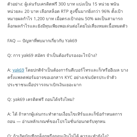
ตัวอย่าง: ผู้เล่นรับเครดิตฟรี 300 บาท แบ่งเป็น 15 หน่วย พนัน
หน่วยละ 20 บาท เลือกสล็อต RTP สูงขึ้นมากยิ่งกว่า 96% ตั้งเป้า
หมายผลกำไร 1,200 บาท เมื่อตรงเป้าถอน 50% ผลเป็นสามารถ
ล็อกผลกำไรและยังมีทุนเพียงพอเล่นต่อโดยไม่เสี่ยงหมดเนื้อหมดตัว
FAQ — ปัญหาที่พบมากเกี่ยวกับ Yak69
Q: การ yak69 สมัคร จำเป็นต้องรับรองอะไรบ้าง?
A:
yak69
โดยปกติจำเป็นต้องการันตีเบอร์โทรและก็/หรืออีเมล บาง
ครั้งแพลตฟอร์มอาจขอเอกสาร KYC อย่างเช่นบัตรประจำตัว
ประชาชนเมื่อปรารถนาเบิกเงินเยอะมาก
Q: yak69 เครดิตฟรี ถอนได้จริงไหม?
A: ได้ ถ้าหากผู้เล่นกระทำตามเงื่อนไขเทิร์นและก็ข้อกำหนดการ
ถอน — อ่านหลักเกณฑ์ของโปรโมชั่นก่อนกดรับทุกหน
Q: ถ้าเกิดบัญชีถูกล็อกหรือถอนเงินไม่ได้ ควรจะทำยังไง?