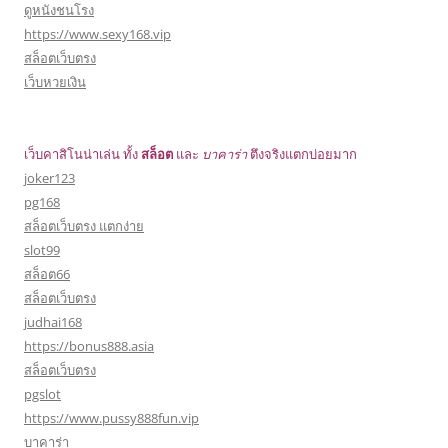
ดูหนังชนโรง
https://www.sexy168.vip
สล็อตเว็บตรง
เว็บหวยเงิน
เว็บคาสิโนน่าเล่น ทั้ง
สล็อต
และ
บาคาร่า
ตึงจริงแตกบ่อยมาก
joker123
pg168
สล็อตเว็บตรง แตกง่าย
slot99
สล็อต66
สล็อตเว็บตรง
judhai168
https://bonus888.asia
สล็อตเว็บตรง
pgslot
https://www.pussy888fun.vip
บาคาร่า