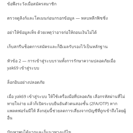
ข้อพึงระวังเมื่อสมัครสมาชิก
ตรวจดูลิงก์และโดเมนก่อนกรอกข้อมูล — หลบหลีกฟิชชิ่ง
อย่าให้ข้อมูลเท็จ ด้วยเหตุว่าอาจก่อให้ถอนเงินไม่ได้
เก็บสกรีนช็อตการสมัครและก็อีเมลรับรองไว้เป็นหลักฐาน
หัวข้อ 2 — การเข้าสู่ระบบรวมทั้งการรักษาความปลอดภัยเมื่อ
yak69 เข้าสู่ระบบ
ล็อกอินอย่างปลอดภัย
เมื่อ yak69 เข้าสู่ระบบ ให้ใช้เครื่องมือที่ปลอดภัย เลือกรหัสผ่านที่ไม่
ทายใจง่าย แล้วก็เปิดระบบยืนยันตัวตนสองชั้น (2FA/OTP) หาก
แพลตฟอร์มมีให้ สิ่งกลุ่มนี้ช่วยลดการเสี่ยงจากบัญชีที่ถูกเข้าถึงโดยผู้
อื่น
ปัญหาพบได้มากและก็แนวทางแก้ไข