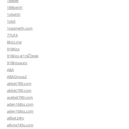
188bet
188betth
1xbetth
1xbit
1xgameth.com
77UFA
8lots.me
918Kiss
918kiss ดาวน์โหลด
918kissauto
ABA
ABAGroup2
abbet789.com
abbet789.com
acebet789.com
aden168ss.com
aden168ss.com
allbet24hr
allone745s.com