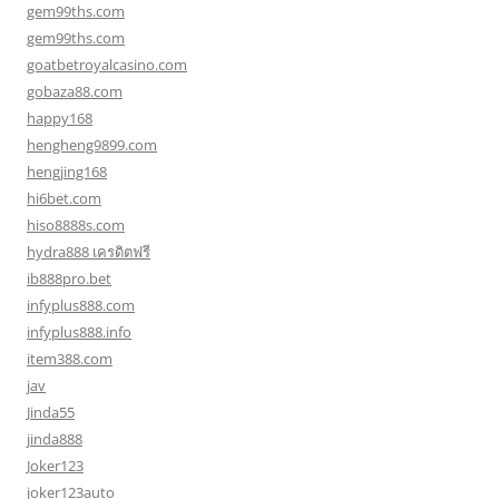
gem99ths.com
gem99ths.com
goatbetroyalcasino.com
gobaza88.com
happy168
hengheng9899.com
hengjing168
hi6bet.com
hiso8888s.com
hydra888 เครดิตฟรี
ib888pro.bet
infyplus888.com
infyplus888.info
item388.com
jav
Jinda55
jinda888
Joker123
joker123auto