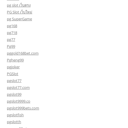
pg slot เว็บตรง
PG Slot เว็บใหม่
pg SuperGame
pg168
pg718
pg77
Pg99
pggold168bet.com
Pgheng99
pgjoker
PGSlot
pgslot77
pgslot77.com
pgslot99
pgslot9999.co
pgslot999bets.com
pgslotfish
pgslotth