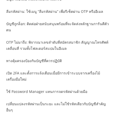
ลืมรหัสผ่าน: ใช้เมนู “ลืมรหัสผ่าน” เพื่อรีเซ็ตผ่าน OTP หรืออีเมล
บัญชีถูกล็อก: ติดต่อฝ่ายสนับสนุนพร้อมที่จะจัดส่งหลักฐานการันตีตัว
ตน
OTP ไม่มาถึง: พิจารณาเลขลำดับที่สมัครสมาชิก สัญญาณโทรศัพท์
เคลื่อนที่ รวมทั้งโฟลเดอร์สแปมในอีเมล
ทางคุ้มครองป้องกันบัญชีที่ควรปฏิบัติ
เปิด 2FA และตั้งการแจ้งเตือนเมื่อมีการเข้าระบบจากเครื่องไม้
เครื่องมือใหม่
ใช้ Password Manager แทนการจดรหัสผ่านด้วยมือ
เปลี่ยนแปลงรหัสผ่านเป็นระยะ และไม่ใช้รหัสเดียวกับบัญชีสำคัญ
อื่นๆ