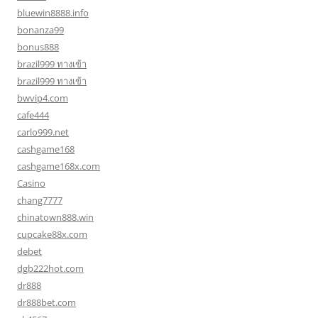
bluewin8888.info
bonanza99
bonus888
brazil999 ทางเข้า
brazil999 ทางเข้า
bwvip4.com
cafe444
carlo999.net
cashgame168
cashgame168x.com
Casino
chang7777
chinatown888.win
cupcake88x.com
debet
dgb222hot.com
dr888
dr888bet.com