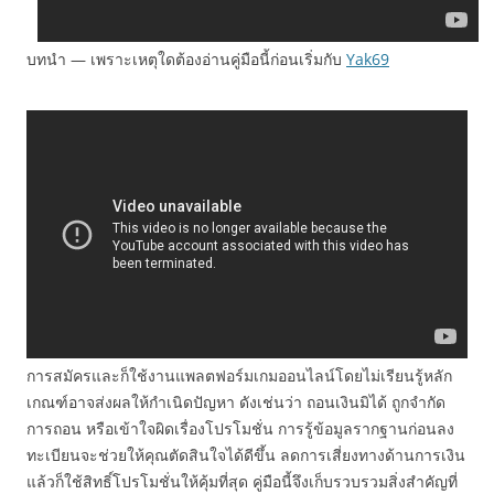
บทนำ — เพราะเหตุใดต้องอ่านคู่มือนี้ก่อนเริ่มกับ
Yak69
การสมัครและก็ใช้งานแพลตฟอร์มเกมออนไลน์โดยไม่เรียนรู้หลัก
เกณฑ์อาจส่งผลให้กำเนิดปัญหา ดังเช่นว่า ถอนเงินมิได้ ถูกจำกัด
การถอน หรือเข้าใจผิดเรื่องโปรโมชั่น การรู้ข้อมูลรากฐานก่อนลง
ทะเบียนจะช่วยให้คุณตัดสินใจได้ดีขึ้น ลดการเสี่ยงทางด้านการเงิน
แล้วก็ใช้สิทธิ์โปรโมชั่นให้คุ้มที่สุด คู่มือนี้จึงเก็บรวบรวมสิ่งสำคัญที่