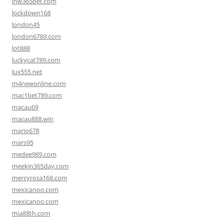
lnw365bet.com
lockdown168
london45
london6789.com
lot888
luckycat789.com
lux555.net
m4newonline.com
mac1bet789.com
macau69
macau888.win
mario678
mars95
medee989.com
meekin365day.com
mercyrosa168.com
mexicanoo.com
mexicanoo.com
mia88th.com