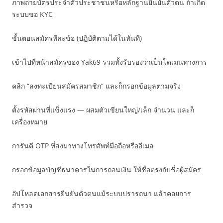
ภาพถ่ายบัตรประจำตัวประชาชนหรือหลักฐานยืนยันตัวตน ถ้าเกิด
ระบบขอ KYC
ขั้นตอนสมัครทีละข้อ (ปฏิบัติตามได้ในทันที)
เข้าไปที่หน้าสมัครของ Yak69 รวมทั้งรับรองว่าเป็นโดเมนทางการ
คลิก “ลงทะเบียนสมัครสมาชิก” และก็กรอกข้อมูลตามจริง
ตั้งรหัสผ่านที่แข็งแรง — ผสมตัวเขียนใหญ่/เล็ก จำนวน และก็
เครื่องหมาย
การันตี OTP ที่ส่งมาทางโทรศัพท์มือถือหรืออีเมล
กรอกข้อมูลบัญชีธนาคารในการถอนเงิน ให้ชื่อตรงกับชื่อผู้สมัคร
อัปโหลดเอกสารยืนยันตัวตนแม้ระบบปรารถนา แล้วคอยการ
สำรวจ