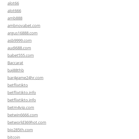
alot66
alot666
amb888
ambnovabet.com
argus16888.com
asb9999.com
audi688.com
babet555.com
Baccarat
baj88thb
bar4game24hr.com
betflixtikto
betflixtikto.info
betflixtikto.info
betm4vip.com
betwin6666.com
betworld369hot.com
bio285th.com
bitcoin