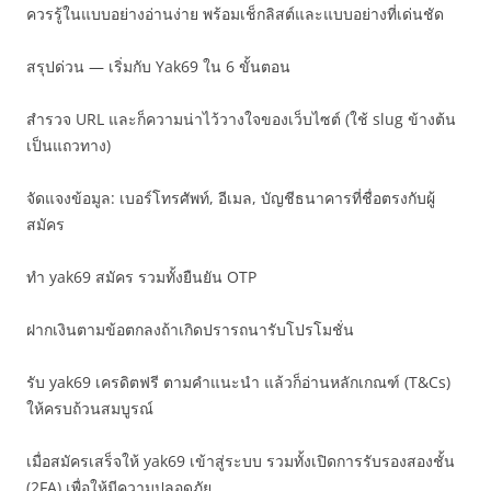
ควรรู้ในแบบอย่างอ่านง่าย พร้อมเช็กลิสต์และแบบอย่างที่เด่นชัด
สรุปด่วน — เริ่มกับ Yak69 ใน 6 ขั้นตอน
สำรวจ URL และก็ความน่าไว้วางใจของเว็บไซต์ (ใช้ slug ข้างต้น
เป็นแถวทาง)
จัดแจงข้อมูล: เบอร์โทรศัพท์, อีเมล, บัญชีธนาคารที่ชื่อตรงกับผู้
สมัคร
ทำ yak69 สมัคร รวมทั้งยืนยัน OTP
ฝากเงินตามข้อตกลงถ้าเกิดปรารถนารับโปรโมชั่น
รับ yak69 เครดิตฟรี ตามคำแนะนำ แล้วก็อ่านหลักเกณฑ์ (T&Cs)
ให้ครบถ้วนสมบูรณ์
เมื่อสมัครเสร็จให้ yak69 เข้าสู่ระบบ รวมทั้งเปิดการรับรองสองชั้น
(2FA) เพื่อให้มีความปลอดภัย