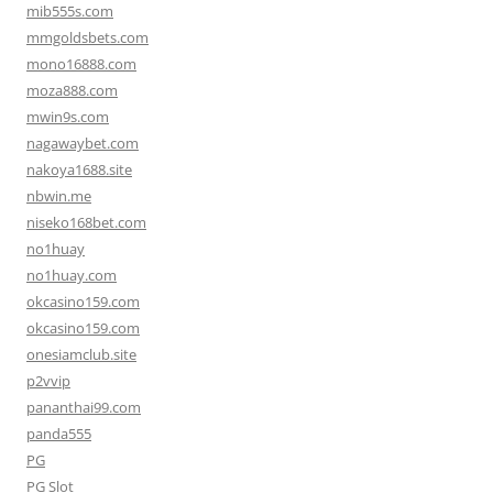
mib555s.com
mmgoldsbets.com
mono16888.com
moza888.com
mwin9s.com
nagawaybet.com
nakoya1688.site
nbwin.me
niseko168bet.com
no1huay
no1huay.com
okcasino159.com
okcasino159.com
onesiamclub.site
p2vvip
pananthai99.com
panda555
PG
PG Slot