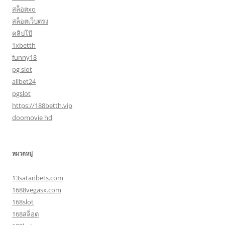
สล็อตxo
สล็อตเว็บตรง
คลิปโป๊
1xbetth
funny18
pg slot
allbet24
pgslot
https://188betth.vip
doomovie hd
หมวดหมู่
13satanbets.com
1688vegasx.com
168slot
168สล็อต