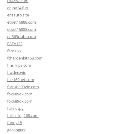
ek4567.com
enjoy24.fun
erisauto.site
etbet16888.com
etbet16888.com
eu369clubs.com
FAFA123
faro168
fcharoenkit168.com
finnivips.com
fiwdee.win
fizz169bet.com
fortune99vip.com
fox689ok.com
fox689ok.com
fullslotpg
fullslotpg168.com
funny18
gaojing888