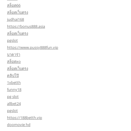
สล็อต66
สล็อตเว็บตรง
judhai168
https://bonus888.asia
สล็อตเว็บตรง
pgslot
https://www.pussy888fun.vip
บาคาร่า
สล็อตxo
สล็อตเว็บตรง
คลิปโป๊
1xbetth
funny18
pg slot
allbet24
pgslot
https://188betth.vip
doomovie hd