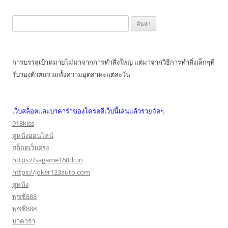
ค้นหา
สำหรับ:
การบรรลุเป้าหมายไม่มาจากการทำสิ่งใหญ่ แต่มาจากวิธีการทำสิ่งเล็กๆที่
รับรองตัวตนรวมทั้งความอุตสาหะแต่ละวัน
เว็บสล็อตและบาคาร่าของโครตดีเว็บนี้เล่นแล้วรวยจัดๆ
918kiss
ดูหนังออนไลน์
สล็อตเว็บตรง
https://sagame168th.in
https://joker123auto.com
ดูหนัง
พุซซี่888
พุซซี่888
บาคาร่า