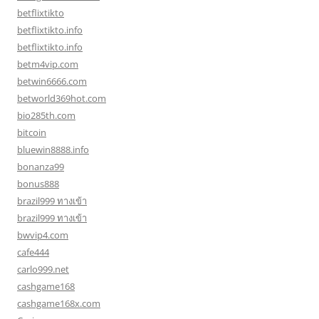
betflixtikto
betflixtikto.info
betflixtikto.info
betm4vip.com
betwin6666.com
betworld369hot.com
bio285th.com
bitcoin
bluewin8888.info
bonanza99
bonus888
brazil999 ทางเข้า
brazil999 ทางเข้า
bwvip4.com
cafe444
carlo999.net
cashgame168
cashgame168x.com