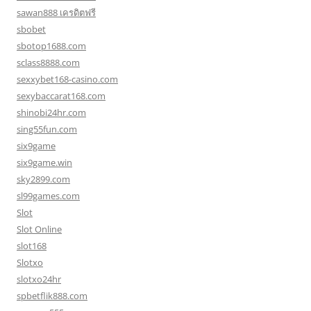
sawan888 เครดิตฟรี
sbobet
sbotop1688.com
sclass8888.com
sexxybet168-casino.com
sexybaccarat168.com
shinobi24hr.com
sing55fun.com
six9game
six9game.win
sky2899.com
sl99games.com
Slot
Slot Online
slot168
Slotxo
slotxo24hr
spbetflik888.com