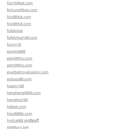
fizz169bet.com
fortune99vip.com
fox689ok.com
fox689ok.com
fullslotpg
fullslotpg168.com
funny18
gaojing888
gem99ths.com
gem99ths.com
goatbetroyalcasino.com
gobaza88.com
happy168
hengheng9899.com
hengjing168
hi6bet.com
hiso8888s.com
hydra888 เครดิตฟรี
ib888pro.bet