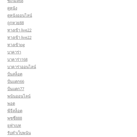
ซีเกมส์68
ดูหนัง
ดูหนังออนไลน์
ถูกหวย88
ทางเข้า live22
ทางเข้า live22
ทางเข้าpg
บาคาร่า
บาคาร่า168
บาคาร่าออนไลน์
ปั่นสล็อต
ปั่นแตก66
ปั่นแตก77
พนันออนไลน์
พอต
พีจีสล็อต
พุซซี่888
ยูฟ่าเบท
รับทำเว็บพนัน