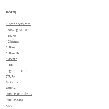
หมวดหมู่
13satanbets.com
1688vegasx.com
168slot
168สล็อต
188bet
188betth
1xbetth
1xbit
1xgameth.com
77UFA
8lots.me
918Kiss
918kiss ดาวน์โหลด
918kissauto
ABA