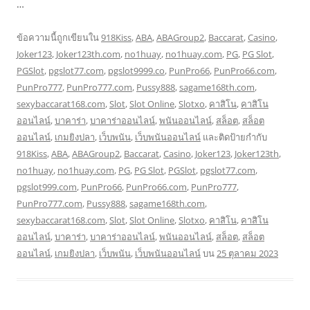
…
ข้อความนี้ถูกเขียนใน
918Kiss
,
ABA
,
ABAGroup2
,
Baccarat
,
Casino
,
Joker123
,
Joker123th.com
,
no1huay
,
no1huay.com
,
PG
,
PG Slot
,
PGSlot
,
pgslot77.com
,
pgslot9999.co
,
PunPro66
,
PunPro66.com
,
PunPro777
,
PunPro777.com
,
Pussy888
,
sagame168th.com
,
sexybaccarat168.com
,
Slot
,
Slot Online
,
Slotxo
,
คาสิโน
,
คาสิโน
ออนไลน์
,
บาคาร่า
,
บาคาร่าออนไลน์
,
พนันออนไลน์
,
สล็อต
,
สล็อต
ออนไลน์
,
เกมยิงปลา
,
เว็บพนัน
,
เว็บพนันออนไลน์
และติดป้ายกำกับ
918Kiss
,
ABA
,
ABAGroup2
,
Baccarat
,
Casino
,
Joker123
,
Joker123th
,
no1huay
,
no1huay.com
,
PG
,
PG Slot
,
PGSlot
,
pgslot77.com
,
pgslot999.com
,
PunPro66
,
PunPro66.com
,
PunPro777
,
PunPro777.com
,
Pussy888
,
sagame168th.com
,
sexybaccarat168.com
,
Slot
,
Slot Online
,
Slotxo
,
คาสิโน
,
คาสิโน
ออนไลน์
,
บาคาร่า
,
บาคาร่าออนไลน์
,
พนันออนไลน์
,
สล็อต
,
สล็อต
ออนไลน์
,
เกมยิงปลา
,
เว็บพนัน
,
เว็บพนันออนไลน์
บน
25 ตุลาคม 2023