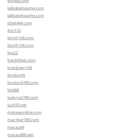
ktv4sd.com
lalikabetsgame.com
lalikabetsgame.com
lcbet444.com
lion123
lionth168.com
lionth168.com
live22
lnw365bet.com
lockdown168
london45
london6789.com
lot888
luckycat789.com
lux555.net
m4newonline.com
mac1bet789.com
macau69
macau888.win