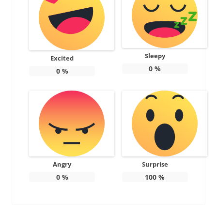
Sleepy
Excited
0
%
0
%
Angry
Surprise
0
%
100
%