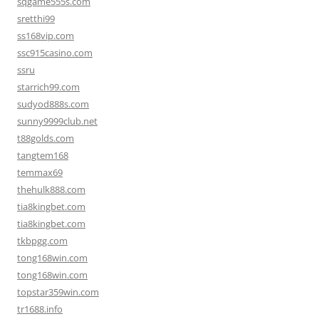
sqgame555s.com
sretthi99
ss168vip.com
ssc915casino.com
ssru
starrich99.com
sudyod888s.com
sunny9999club.net
t88golds.com
tangtem168
temmax69
thehulk888.com
tia8kingbet.com
tia8kingbet.com
tkbpgg.com
tong168win.com
tong168win.com
topstar359win.com
tr1688.info