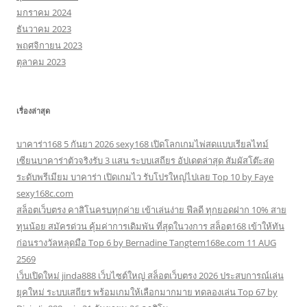
มกราคม 2024
ธันวาคม 2023
พฤศจิกายน 2023
ตุลาคม 2023
เรื่องล่าสุด
บาคาร่า168 5 กันยา 2026 sexy168 เปิดโลกเกมไพ่สดแบบเรียลไทม์
เซียนบาคาร่าตัวจริงรับ 3 แสน ระบบเสถียร อัปเดตล่าสุด สัมผัสโต๊ะสด
ระดับพรีเมียม บาคาร่า เปิดเกมไว รับโปรใหญ่ไปเลย Top 10 by Faye
sexy168c.com
สล็อตเว็บตรง คาสิโนครบทุกค่าย เข้าเล่นง่าย ฟีลดี ทุกยอดฝาก 10% สาย
ทุนน้อย สมัครด่วน คุ้มค่าการเดิมพัน ที่สุดในวงการ สล็อต168 เข้าให้ทัน
ก่อนรางวัลหลุดมือ Top 6 by Bernadine Tangtem168e.com 11 AUG
2569
เว็บเปิดใหม่ jinda888 เว็บไซต์ใหญ่ สล็อตเว็บตรง 2026 ประสบการณ์เล่น
ยุคใหม่ ระบบเสถียร พร้อมเกมให้เลือกมากมาย ทดลองเล่น Top 67 by