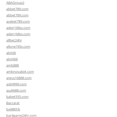
ABAGroup2
abbet789.com
abbet789.com
acebet789.com
aden168ss.com
aden168ss.com
allbet24hr
allone745s.com
alot66
alot666
amb888
ambnovabet.com
argus16888.com
asb9999.com
audi688.com
babet555.com
Baccarat
baj88thb
bar4game24hr.com